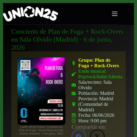
Concierto de Plan de Fuga + Rock-Overs
en Sala Olvido (Madrid) · 6 de junio,
2026
Grupo:
Plan de
Fuga + Rock-Overs
Estilo musical:
Pop/rock/Indie/Alternativo
Sala/recinto:
Sala
Olvido
Población:
Madrid
Provincia:
Madrid
(Comunidad de
Madrid)
Fecha:
06/06/2026
Hora:
9:00 pm
Compartir en:
Cartel oficial evento: Concierto de
Plan de Fuga + Rock-Overs en Sala
Olvido (Madrid) · 6 de junio, 2026