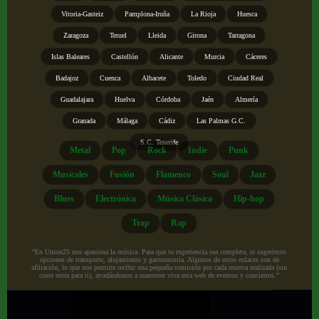
Vitoria-Gasteiz
Pamplona-Iruña
La Rioja
Huesca
Zaragoza
Teruel
Lleida
Girona
Tarragona
Islas Baleares
Castellón
Alicante
Murcia
Cáceres
Badajoz
Cuenca
Albacete
Toledo
Ciudad Real
Guadalajara
Huelva
Córdoba
Jaén
Almería
Granada
Málaga
Cádiz
Las Palmas G.C.
S.C. Tenerife
Metal
Pop
Rock
Indie
Punk
Musicales
Fusión
Flamenco
Soul
Jazz
Blues
Electrónica
Música Clásica
Hip-hop
Trap
Rap
“En Union25 nos apasiona la música. Para que tu experiencia sea completa, te sugerimos
opciones de transporte, alojamiento y gastronomía. Algunos de estos enlaces son de
afiliación, lo que nos permite recibir una pequeña comisión por cada reserva realizada (sin
coste extra para ti), ayudándonos a mantener viva esta web de eventos y conciertos.”