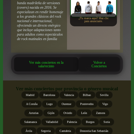
banda madrileña de versiones
(covers) nacida en 2016. Se
especializan en rendir homenaje
a los grandes clásicos del rock
¿Tu marca aquí? Haz clic
nacional e internacional,
para anunciarte.
ofreciendo un directo enérgico
que incluye adaptaciones tanto
para adultos como espectáculos
de rock matinales en familia
Ver más conciertos en la
Volver a
sala/recinto
Conciertos
Ver más conciertos por provincia o género musical
Madrid
Barcelona
Valencia
Bilbao
Sevilla
A Coruña
Lugo
Ourense
Pontevedra
Vigo
Asturias
Gijón
Oviedo
León
Zamora
Salamanca
Valladolid
Palencia
Burgos
Soria
Ávila
Segovia
Cantabria
Donostia-San Sebastián