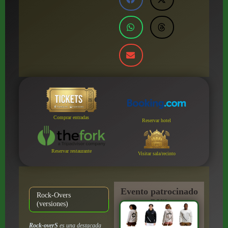
Comprar entradas
Reservar hotel
Reservar restaurante
Visitar sala/recinto
Evento patrocinado
Rock-Overs
por:
(versiones)
Rock-overS
es una destacada