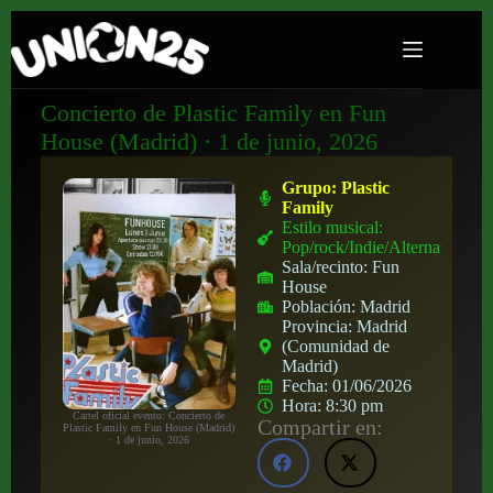
Concierto de Plastic Family en Fun
House (Madrid) · 1 de junio, 2026
Grupo:
Plastic
Family
Estilo musical:
Pop/rock/Indie/Alternativo
Sala/recinto:
Fun
House
Población:
Madrid
Provincia:
Madrid
(Comunidad de
Madrid)
Fecha:
01/06/2026
Hora:
8:30 pm
Cartel oficial evento: Concierto de
Compartir en:
Plastic Family en Fun House (Madrid)
· 1 de junio, 2026