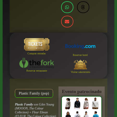
Comprar entradas
Reservar hotel
Reservar restaurante
Visitar sala/recinto
Evento patrocinado
Plastic Family (pop)
por:
Plastic Family
son Giles Young
(MOOON, The Colour
Collection) + Fleur Elman
(FLEUR, The Colour Collection)