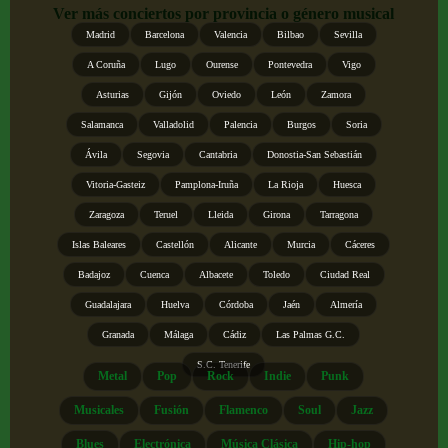
Ver más conciertos por provincia o género musical
Madrid
Barcelona
Valencia
Bilbao
Sevilla
A Coruña
Lugo
Ourense
Pontevedra
Vigo
Asturias
Gijón
Oviedo
León
Zamora
Salamanca
Valladolid
Palencia
Burgos
Soria
Ávila
Segovia
Cantabria
Donostia-San Sebastián
Vitoria-Gasteiz
Pamplona-Iruña
La Rioja
Huesca
Zaragoza
Teruel
Lleida
Girona
Tarragona
Islas Baleares
Castellón
Alicante
Murcia
Cáceres
Badajoz
Cuenca
Albacete
Toledo
Ciudad Real
Guadalajara
Huelva
Córdoba
Jaén
Almería
Granada
Málaga
Cádiz
Las Palmas G.C.
S.C. Tenerife
Metal
Pop
Rock
Indie
Punk
Musicales
Fusión
Flamenco
Soul
Jazz
Blues
Electrónica
Música Clásica
Hip-hop