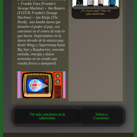
+ Frankie Fuzz (Frankie’s
Strange Machine) + Jim Remers
¿Tu marca aquí? Haz clic
(FLEUR, Frankie’s Strange
para anunciarte.
Machine) + Jan Kleijn (The
Hook), una banda nueva que
devuelve el poder al pop, con
canciones en el centro de todo lo
que hacen. Inspirándose en la
época dorada de la música pop,
desde Wings y Supertramp hasta
Big Star y Raspberries, mezclan
melodía, energía y dulces
armonías en un sonido que
resulta fresco y atemporal.
Ver más conciertos en la
Volver a
sala/recinto
Conciertos