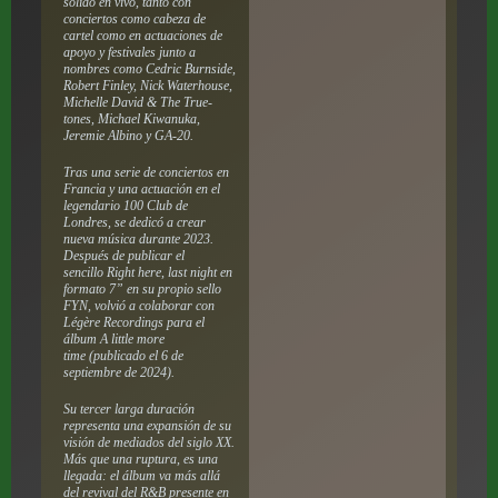
sólido en vivo, tanto con
conciertos como cabeza de
cartel como en actuaciones de
apoyo y festivales junto a
nombres como Cedric Burnside,
Robert Finley, Nick Waterhouse,
Michelle David & The True-
tones, Michael Kiwanuka,
Jeremie Albino y GA-20.
Tras una serie de conciertos en
Francia y una actuación en el
legendario 100 Club de
Londres, se dedicó a crear
nueva música durante 2023.
Después de publicar el
sencillo
Right here, last night
en
formato 7” en su propio sello
FYN, volvió a colaborar con
Légère Recordings para el
álbum
A little more
time
(publicado el 6 de
septiembre de 2024).
Su tercer larga duración
representa una expansión de su
visión de mediados del siglo XX.
Más que una ruptura, es una
llegada: el álbum va más allá
del revival del R&B presente en