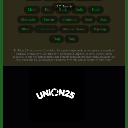
S.C. Tenerife
Metal
Pop
Rock
Indie
Punk
Musicales
Fusión
Flamenco
Soul
Jazz
Blues
Electrónica
Música Clásica
Hip-hop
Trap
Rap
“En Union25 nos apasiona la música. Para que tu experiencia sea completa, te sugerimos
opciones de transporte, alojamiento y gastronomía. Algunos de estos enlaces son de
afiliación, lo que nos permite recibir una pequeña comisión por cada reserva realizada (sin
coste extra para ti), ayudándonos a mantener viva esta web de eventos y conciertos.”