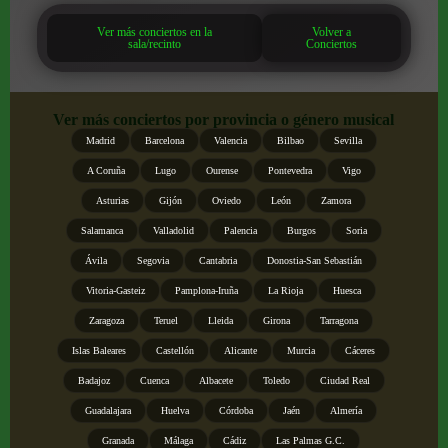
Ver más conciertos en la
Volver a
sala/recinto
Conciertos
Ver más conciertos por provincia o género musical
Madrid
Barcelona
Valencia
Bilbao
Sevilla
A Coruña
Lugo
Ourense
Pontevedra
Vigo
Asturias
Gijón
Oviedo
León
Zamora
Salamanca
Valladolid
Palencia
Burgos
Soria
Ávila
Segovia
Cantabria
Donostia-San Sebastián
Vitoria-Gasteiz
Pamplona-Iruña
La Rioja
Huesca
Zaragoza
Teruel
Lleida
Girona
Tarragona
Islas Baleares
Castellón
Alicante
Murcia
Cáceres
Badajoz
Cuenca
Albacete
Toledo
Ciudad Real
Guadalajara
Huelva
Córdoba
Jaén
Almería
Granada
Málaga
Cádiz
Las Palmas G.C.