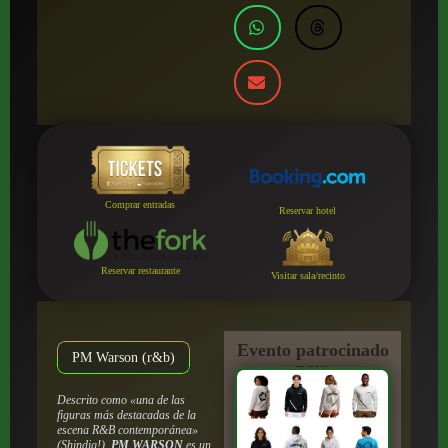
Comprar entradas
Reservar hotel
Reservar restaurante
Visitar sala/recinto
Evento patrocinado
PM Warson (r&b)
por:
Descrito como «una de las
figuras más destacadas de la
escena R&B contemporánea»
(Shindig!),
PM WARSON
es un