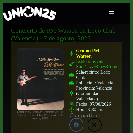
Concierto de PM Warson en Loco Club
(Valencia) · 7 de agosto, 2026
Grupo:
PM
Warson
Estilo musical:
Soul/Jazz/Blues/Country
Sala/recinto:
Loco
Club
Población:
Valencia
Provincia:
Valencia
(Comunidad
Valenciana)
Fecha:
07/08/2026
Hora:
9:30 pm
Cartel oficial evento: Concierto de PM
Compartir en:
Warson en Loco Club (Valencia) · 7 de
agosto, 2026