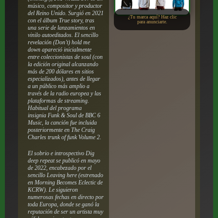
músico, compositor y productor
del Reino Unido. Surgió en 2021
¿Tu marca aquí? Haz clic
con el álbum
True story
, tras
para anunciarte.
una serie de lanzamientos en
vinilo autoeditados. El sencillo
revelación
(Don’t) hold me
down
apareció inicialmente
entre coleccionistas de soul (con
la edición original alcanzando
más de 200 dólares en sitios
especializados), antes de llegar
a un público más amplio a
través de la radio europea y las
plataformas de streaming.
Habitual del programa
insignia
Funk & Soul
de BBC 6
Music, la canción fue incluida
posteriormente en
The Craig
Charles trunk of funk Volume 2
.
El sobrio e introspectivo
Dig
deep repeat
se publicó en mayo
de 2022, encabezado por el
sencillo
Leaving here
(estrenado
en
Morning Becomes Eclectic
de
KCRW). Le siguieron
numerosas fechas en directo por
toda Europa, donde se ganó la
reputación de ser un artista muy