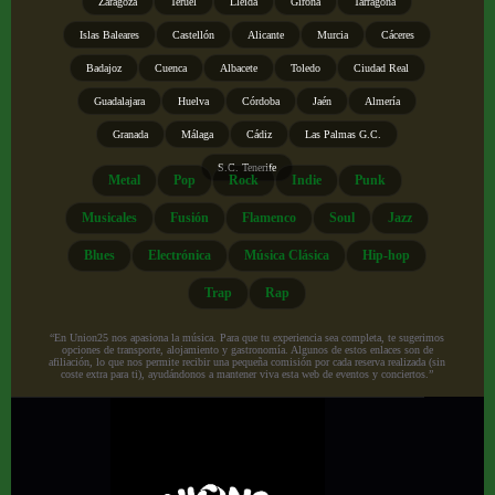
Zaragoza
Teruel
Lleida
Girona
Tarragona
Islas Baleares
Castellón
Alicante
Murcia
Cáceres
Badajoz
Cuenca
Albacete
Toledo
Ciudad Real
Guadalajara
Huelva
Córdoba
Jaén
Almería
Granada
Málaga
Cádiz
Las Palmas G.C.
S.C. Tenerife
Metal
Pop
Rock
Indie
Punk
Musicales
Fusión
Flamenco
Soul
Jazz
Blues
Electrónica
Música Clásica
Hip-hop
Trap
Rap
“En Union25 nos apasiona la música. Para que tu experiencia sea completa, te sugerimos
opciones de transporte, alojamiento y gastronomía. Algunos de estos enlaces son de
afiliación, lo que nos permite recibir una pequeña comisión por cada reserva realizada (sin
coste extra para ti), ayudándonos a mantener viva esta web de eventos y conciertos.”