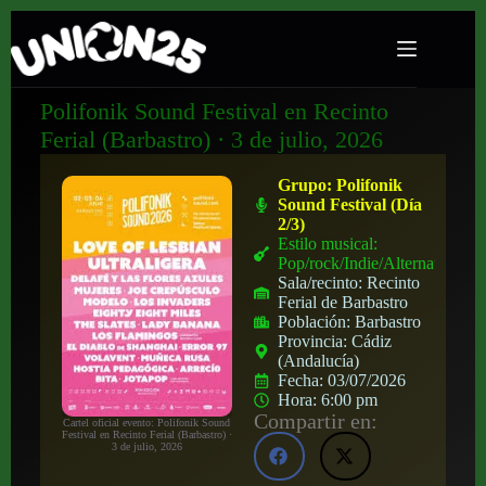
Polifonik Sound Festival en Recinto
Ferial (Barbastro) · 3 de julio, 2026
Grupo:
Polifonik
Sound Festival (Día
2/3)
Estilo musical:
Pop/rock/Indie/Alternativo
Sala/recinto:
Recinto
Ferial de Barbastro
Población:
Barbastro
Provincia:
Cádiz
(Andalucía)
Fecha:
03/07/2026
Hora:
6:00 pm
Compartir en:
Cartel oficial evento: Polifonik Sound
Festival en Recinto Ferial (Barbastro) ·
3 de julio, 2026