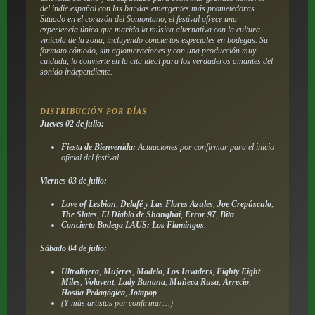
del indie español con las bandas emergentes más prometedoras.
Situado en el corazón del Somontano, el festival ofrece una
experiencia única que marida la música alternativa con la cultura
vinícola de la zona, incluyendo conciertos especiales en bodegas. Su
formato cómodo, sin aglomeraciones y con una producción muy
cuidada, lo convierte en la cita ideal para los verdaderos amantes del
sonido independiente.
DISTRIBUCIÓN POR DÍAS
Jueves 02 de julio:
Fiesta de Bienvenida:
Actuaciones por confirmar para el inicio
oficial del festival.
Viernes 03 de julio:
Love of Lesbian
,
Delafé y Las Flores Azules
,
Joe Crepúsculo
,
The Slates
,
El Diablo de Shanghai
,
Error 97
,
Bita
.
Concierto Bodega LAUS:
Los Flamingos
.
Sábado 04 de julio:
Ultraligera
,
Mujeres
,
Modelo
,
Los Invaders
,
Eighty Eight
Miles
,
Volavent
,
Lady Banana
,
Muñeca Rusa
,
Arrecío
,
Hostia Pedagógica
,
Jotapop
.
(Y más artistas por confirmar…)