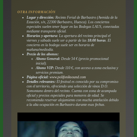
OTRA INFORMACIÓN
Lugar y dirección:
Recinto Ferial de Barbastro (Avenida de la
Estación, s/n, 22300 Barbastro, Huesca). Los conciertos
especiales suelen tener lugar en las Bodegas LAUS, conectadas
mediante transporte oficial.
Horarios y apertura:
La apertura del recinto principal el
viernes y sábado suele ser a partir de las
18:00 horas
. El
concierto en la bodega suele ser en horario de
mañana/mediodía.
Precio de los abonos:
Abono General:
Desde 54 € (precio promocional
inicial).
Abono VIP:
Desde 110 €, con acceso a zona exclusiva y
servicios premium.
Página oficial:
www.polifoniksound.com
Detalles relevantes:
El festival es conocido por su compromiso
con el territorio, ofreciendo una selección de vinos D.O.
Somontano dentro del recinto. Cuenta con zona de acampada
oficial y precios especiales para menores de edad. Se
recomienda reservar alojamiento con mucha antelación debido
a la alta ocupación en Barbastro durante esas fechas.