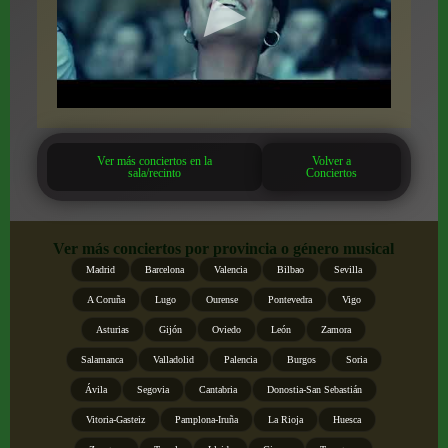
Ver más conciertos en la
Volver a
sala/recinto
Conciertos
Ver más conciertos por provincia o género musical
Madrid
Barcelona
Valencia
Bilbao
Sevilla
A Coruña
Lugo
Ourense
Pontevedra
Vigo
Asturias
Gijón
Oviedo
León
Zamora
Salamanca
Valladolid
Palencia
Burgos
Soria
Ávila
Segovia
Cantabria
Donostia-San Sebastián
Vitoria-Gasteiz
Pamplona-Iruña
La Rioja
Huesca