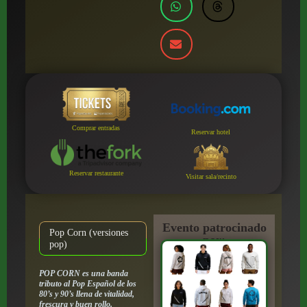
Comprar entradas
Reservar hotel
Reservar restaurante
Visitar sala/recinto
Evento patrocinado
Pop Corn (versiones
por:
pop)
POP CORN es una banda
tributo al Pop Español de los
80’s y 90’s llena de vitalidad,
frescura y buen rollo.