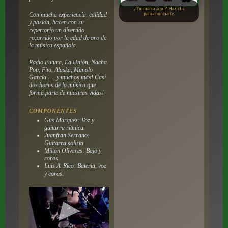
¿Tu marca aquí? Haz clic
para anunciarte.
Con mucha experiencia, calidad
y pasión, hacen con su
repertorio un divertido
recorrido por la edad de oro de
la música española.
Radio Futura, La Unión, Nacha
Pop, Fito, Alaska, Manolo
García …. y muchos más! Casi
dos horas de la música que
forma parte de nuestras vidas!
COMPONENTES
Gus Márquez: Voz y
guitarra rítmica.
Juanfran Serrano:
Guitarra solista.
Milton Olivares: Bajo y
coros.
Luis A. Rico: Bateria, voz
y coros.