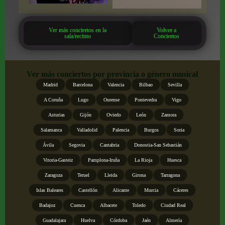
Ver más conciertos en la
Volver a
sala/recinto
Conciertos
Ver más conciertos por provincia o género musical
Madrid
Barcelona
Valencia
Bilbao
Sevilla
A Coruña
Lugo
Ourense
Pontevedra
Vigo
Asturias
Gijón
Oviedo
León
Zamora
Salamanca
Valladolid
Palencia
Burgos
Soria
Ávila
Segovia
Cantabria
Donostia-San Sebastián
Vitoria-Gasteiz
Pamplona-Iruña
La Rioja
Huesca
Zaragoza
Teruel
Lleida
Girona
Tarragona
Islas Baleares
Castellón
Alicante
Murcia
Cáceres
Badajoz
Cuenca
Albacete
Toledo
Ciudad Real
Guadalajara
Huelva
Córdoba
Jaén
Almería