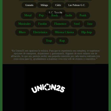
Granada
Málaga
Cádiz
Las Palmas G.C.
S.C. Tenerife
Metal
Pop
Rock
Indie
Punk
Musicales
Fusión
Flamenco
Soul
Jazz
Blues
Electrónica
Música Clásica
Hip-hop
Trap
Rap
“En Union25 nos apasiona la música. Para que tu experiencia sea completa, te sugerimos
opciones de transporte, alojamiento y gastronomía. Algunos de estos enlaces son de
afiliación, lo que nos permite recibir una pequeña comisión por cada reserva realizada (sin
coste extra para ti), ayudándonos a mantener viva esta web de eventos y conciertos.”