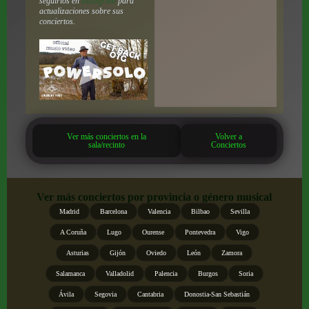
seguirlos en
Instagram
para
actualizaciones sobre sus
conciertos.
Ver más conciertos en la
Volver a
sala/recinto
Conciertos
Ver más conciertos por provincia o género musical
Madrid
Barcelona
Valencia
Bilbao
Sevilla
A Coruña
Lugo
Ourense
Pontevedra
Vigo
Asturias
Gijón
Oviedo
León
Zamora
Salamanca
Valladolid
Palencia
Burgos
Soria
Ávila
Segovia
Cantabria
Donostia-San Sebastián