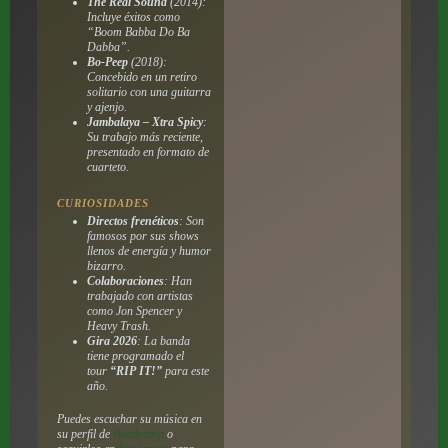
The Real Sound
(2014):
Incluye éxitos como
“Boom Babba Do Ba
Dabba”.
Bo-Peep
(2018):
Concebido en un retiro
solitario con una guitarra
y ajenjo.
Jambalaya – Xtra Spicy
:
Su trabajo más reciente,
presentado en formato de
cuarteto.
CURIOSIDADES
Directos frenéticos
: Son
famosos por sus shows
llenos de energía y humor
bizarro.
Colaboraciones
: Han
trabajado con artistas
como Jon Spencer y
Heavy Trash.
Gira 2026
: La banda
tiene programado el
tour
“RIP IT!”
para este
año.
Puedes escuchar su música en
su perfil de
Bandcamp
o