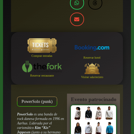
Comprar entradas
Reservar hotel
Reservar restaurante
Visitar sala/recinto
Evento patrocinado
PowerSolo (punk)
por:
PowerSolo
es una banda de
rock danesa formada en 1996 en
Aarhus. Liderada por el
carismático
Kim “Kix”
Jeppesen
(junto a su hermano