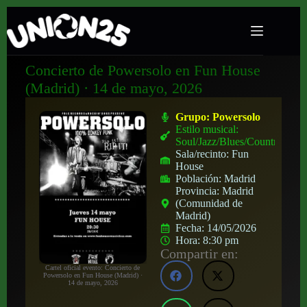
Concierto de Powersolo en Fun House
(Madrid) · 14 de mayo, 2026
Grupo:
Powersolo
Estilo musical:
Soul/Jazz/Blues/Country
Sala/recinto:
Fun
House
Población:
Madrid
Provincia:
Madrid
(Comunidad de
Madrid)
Fecha:
14/05/2026
Hora:
8:30 pm
Compartir en:
Cartel oficial evento: Concierto de
Powersolo en Fun House (Madrid) ·
14 de mayo, 2026