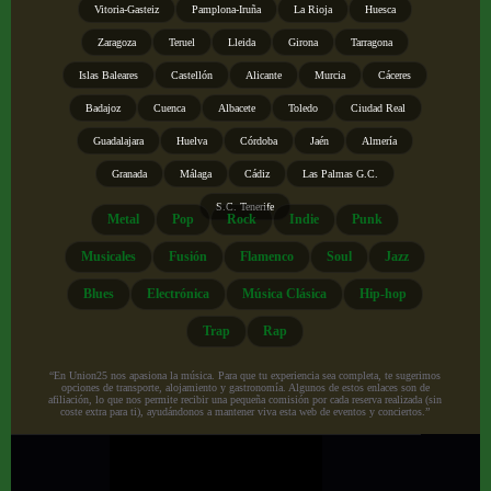
Vitoria-Gasteiz
Pamplona-Iruña
La Rioja
Huesca
Zaragoza
Teruel
Lleida
Girona
Tarragona
Islas Baleares
Castellón
Alicante
Murcia
Cáceres
Badajoz
Cuenca
Albacete
Toledo
Ciudad Real
Guadalajara
Huelva
Córdoba
Jaén
Almería
Granada
Málaga
Cádiz
Las Palmas G.C.
S.C. Tenerife
Metal
Pop
Rock
Indie
Punk
Musicales
Fusión
Flamenco
Soul
Jazz
Blues
Electrónica
Música Clásica
Hip-hop
Trap
Rap
“En Union25 nos apasiona la música. Para que tu experiencia sea completa, te sugerimos
opciones de transporte, alojamiento y gastronomía. Algunos de estos enlaces son de
afiliación, lo que nos permite recibir una pequeña comisión por cada reserva realizada (sin
coste extra para ti), ayudándonos a mantener viva esta web de eventos y conciertos.”