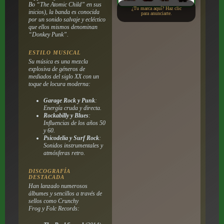
Bo “The Atomic Child” en sus
¿Tu marca aquí? Haz clic
inicios), la banda es conocida
para anunciarte.
por un sonido salvaje y ecléctico
que ellos mismos denominan
“Donkey Punk”.
ESTILO MUSICAL
Su música es una mezcla
explosiva de géneros de
mediados del siglo XX con un
toque de locura moderna:
Garage Rock y Punk
:
Energía cruda y directa.
Rockabilly y Blues
:
Influencias de los años 50
y 60.
Psicodelia y Surf Rock
:
Sonidos instrumentales y
atmósferas retro.
DISCOGRAFÍA
DESTACADA
Han lanzado numerosos
álbumes y sencillos a través de
sellos como Crunchy
Frog y Folc Records: