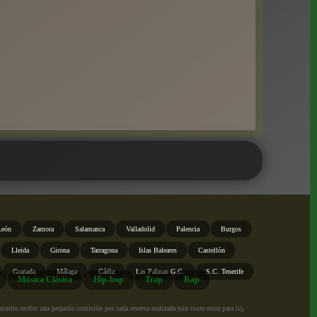
León
Zamora
Salamanca
Valladolid
Palencia
Burgos
Lleida
Girona
Tarragona
Islas Baleares
Castellón
Granada
Málaga
Cádiz
Las Palmas G.C.
S.C. Tenerife
Música Clásica
Hip-hop
Trap
Rap
ite recibir una pequeña comisión por cada reserva realizada (sin coste extra para ti),