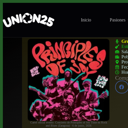
Inicio
Pasiones
Concierto de Principles of Joy Time en R
Gr
Est
Sal
Pob
Pro
Fe
Ho
Compa
Cartel oficial evento: Concierto de Principles of Joy Time en Rock
and Blues (Zaragoza) · 6 de junio, 2026