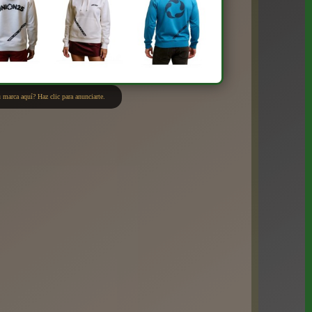
 marca aquí? Haz clic para anunciarte.