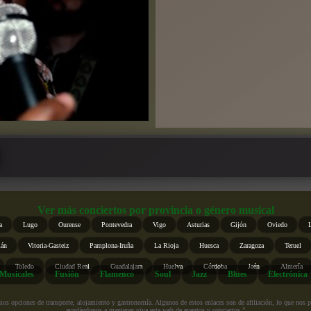
Ver más conciertos por provincia o género musical
a
Lugo
Ourense
Pontevedra
Vigo
Asturias
Gijón
Oviedo
ián
Vitoria-Gasteiz
Pamplona-Iruña
La Rioja
Huesca
Zaragoza
Teruel
Toledo
Ciudad Real
Guadalajara
Huelva
Córdoba
Jaén
Almería
Musicales
Fusión
Flamenco
Soul
Jazz
Blues
Electrónica
s opciones de transporte, alojamiento y gastronomía. Algunos de estos enlaces son de afiliación, lo que nos perm
ayudándonos a mantener viva esta web de eventos y conciertos.”