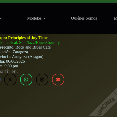
Modelos
Quiénes Somos
M
ock and Blues (Zaragoza) · 6 de junio, 2026
upo:
Principles of Joy Time
ilo musical: Soul/Jazz/Blues/Country
a/recinto:
Rock and Blues Café
lación:
Zaragoza
vincia:
Zaragoza (Aragón)
cha:
06/06/2026
ra:
9:00 pm
rtir en: