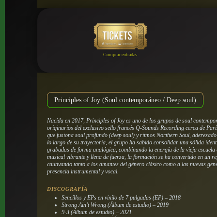
Comprar entradas
Principles of Joy (Soul contemporáneo / Deep soul)
Nacida en 2017, Principles of Joy es uno de los grupos de soul contemp
originarios del exclusivo sello francés Q-Sounds Recording cerca de Par
que fusiona soul profundo (deep soul) y ritmos Northern Soul, aderezado 
lo largo de su trayectoria, el grupo ha sabido consolidar una sólida ide
grabadas de forma analógica, combinando la energía de la vieja escuela 
musical vibrante y llena de fuerza, la formación se ha convertido en un re
cautivando tanto a los amantes del género clásico como a las nuevas gen
presencia instrumental y vocal.
DISCOGRAFÍA
Sencillos y EPs en vinilo de 7 pulgadas (EP) – 2018
Strong Ain’t Wrong (Álbum de estudio) – 2019
9-3 (Álbum de estudio) – 2021