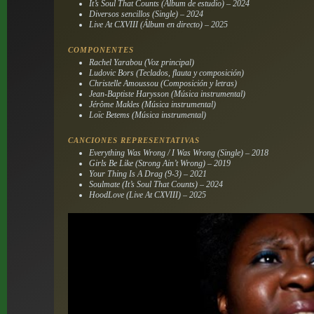
It’s Soul That Counts (Álbum de estudio) – 2024
Diversos sencillos (Single) – 2024
Live At CXVIII (Álbum en directo) – 2025
COMPONENTES
Rachel Yarabou (Voz principal)
Ludovic Bors (Teclados, flauta y composición)
Christelle Amoussou (Composición y letras)
Jean-Baptiste Harysson (Música instrumental)
Jérôme Makles (Música instrumental)
Loïc Betems (Música instrumental)
CANCIONES REPRESENTATIVAS
Everything Was Wrong / I Was Wrong (Single) – 2018
Girls Be Like (Strong Ain’t Wrong) – 2019
Your Thing Is A Drag (9-3) – 2021
Soulmate (It’s Soul That Counts) – 2024
HoodLove (Live At CXVIII) – 2025