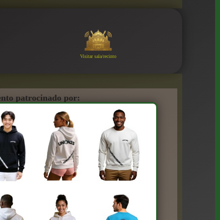
Visitar sala/recinto
nto patrocinado por: