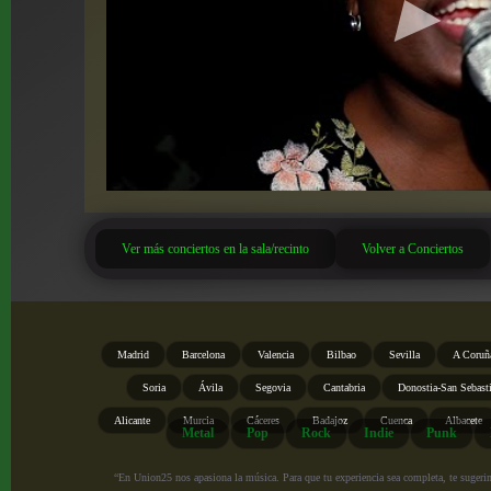
Ver más conciertos en la sala/recinto
Volver a Conciertos
Madrid
Barcelona
Valencia
Bilbao
Sevilla
A Coruñ
Soria
Ávila
Segovia
Cantabria
Donostia-San Sebast
Alicante
Murcia
Cáceres
Badajoz
Cuenca
Albacete
Metal
Pop
Rock
Indie
Punk
“En Union25 nos apasiona la música. Para que tu experiencia sea completa, te sugerimo