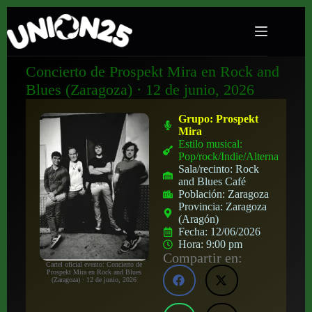
Concierto de Prospekt Mira en Rock and
Blues (Zaragoza) · 12 de junio, 2026
Grupo:
Prospekt
Mira
Estilo musical:
Pop/rock/Indie/Alternativo
Sala/recinto:
Rock
and Blues Café
Población:
Zaragoza
Provincia:
Zaragoza
(Aragón)
Fecha:
12/06/2026
Hora:
9:00 pm
Compartir en:
Cartel oficial evento: Concierto de
Prospekt Mira en Rock and Blues
(Zaragoza) · 12 de junio, 2026