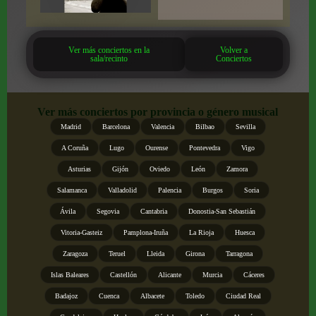
Ver más conciertos en la
Volver a
sala/recinto
Conciertos
Ver más conciertos por provincia o género musical
Madrid
Barcelona
Valencia
Bilbao
Sevilla
A Coruña
Lugo
Ourense
Pontevedra
Vigo
Asturias
Gijón
Oviedo
León
Zamora
Salamanca
Valladolid
Palencia
Burgos
Soria
Ávila
Segovia
Cantabria
Donostia-San Sebastián
Vitoria-Gasteiz
Pamplona-Iruña
La Rioja
Huesca
Zaragoza
Teruel
Lleida
Girona
Tarragona
Islas Baleares
Castellón
Alicante
Murcia
Cáceres
Badajoz
Cuenca
Albacete
Toledo
Ciudad Real