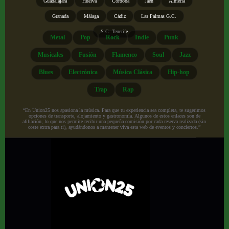
Guadalajara
Huelva
Córdoba
Jaén
Almería
Granada
Málaga
Cádiz
Las Palmas G.C.
S.C. Tenerife
Metal
Pop
Rock
Indie
Punk
Musicales
Fusión
Flamenco
Soul
Jazz
Blues
Electrónica
Música Clásica
Hip-hop
Trap
Rap
“En Union25 nos apasiona la música. Para que tu experiencia sea completa, te sugerimos
opciones de transporte, alojamiento y gastronomía. Algunos de estos enlaces son de
afiliación, lo que nos permite recibir una pequeña comisión por cada reserva realizada (sin
coste extra para ti), ayudándonos a mantener viva esta web de eventos y conciertos.”