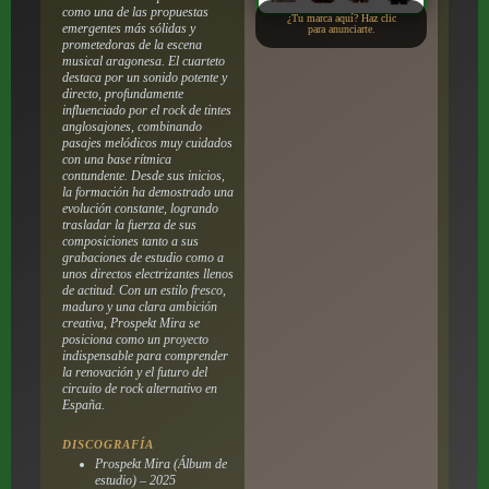
como una de las propuestas
¿Tu marca aquí? Haz clic
emergentes más sólidas y
para anunciarte.
prometedoras de la escena
musical aragonesa. El cuarteto
destaca por un sonido potente y
directo, profundamente
influenciado por el rock de tintes
anglosajones, combinando
pasajes melódicos muy cuidados
con una base rítmica
contundente. Desde sus inicios,
la formación ha demostrado una
evolución constante, logrando
trasladar la fuerza de sus
composiciones tanto a sus
grabaciones de estudio como a
unos directos electrizantes llenos
de actitud. Con un estilo fresco,
maduro y una clara ambición
creativa, Prospekt Mira se
posiciona como un proyecto
indispensable para comprender
la renovación y el futuro del
circuito de rock alternativo en
España.
DISCOGRAFÍA
Prospekt Mira (Álbum de
estudio) – 2025