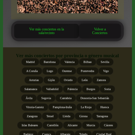
Ver más conciertos en la
Volver a
sala/recinto
Conciertos
Ver más conciertos por provincia o género musical
Madrid
Barcelona
Valencia
Bilbao
Sevilla
A Coruña
Lugo
Ourense
Pontevedra
Vigo
Asturias
Gijón
Oviedo
León
Zamora
Salamanca
Valladolid
Palencia
Burgos
Soria
Ávila
Segovia
Cantabria
Donostia-San Sebastián
Vitoria-Gasteiz
Pamplona-Iruña
La Rioja
Huesca
Zaragoza
Teruel
Lleida
Girona
Tarragona
Islas Baleares
Castellón
Alicante
Murcia
Cáceres
Badajoz
Cuenca
Albacete
Toledo
Ciudad Real