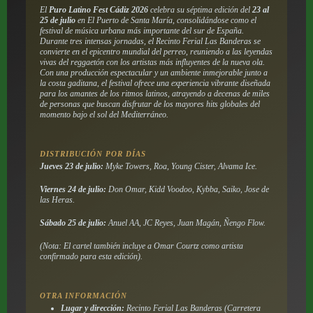
El
Puro Latino Fest Cádiz 2026
celebra su séptima edición del
23 al
25 de julio
en El Puerto de Santa María, consolidándose como el
festival de música urbana más importante del sur de España.
Durante tres intensas jornadas, el Recinto Ferial Las Banderas se
convierte en el epicentro mundial del perreo, reuniendo a las leyendas
vivas del reggaetón con los artistas más influyentes de la nueva ola.
Con una producción espectacular y un ambiente inmejorable junto a
la costa gaditana, el festival ofrece una experiencia vibrante diseñada
para los amantes de los ritmos latinos, atrayendo a decenas de miles
de personas que buscan disfrutar de los mayores hits globales del
momento bajo el sol del Mediterráneo.
DISTRIBUCIÓN POR DÍAS
Jueves 23 de julio:
Myke Towers, Roa, Young Cister, Alvama Ice.
Viernes 24 de julio:
Don Omar, Kidd Voodoo, Kybba, Saiko, Jose de
las Heras.
Sábado 25 de julio:
Anuel AA, JC Reyes, Juan Magán, Ñengo Flow.
(Nota: El cartel también incluye a Omar Courtz como artista
confirmado para esta edición).
OTRA INFORMACIÓN
Lugar y dirección:
Recinto Ferial Las Banderas (Carretera