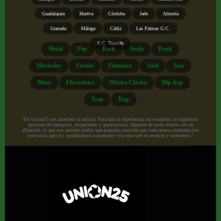
Guadalajara
Huelva
Córdoba
Jaén
Almería
Granada
Málaga
Cádiz
Las Palmas G.C.
S.C. Tenerife
Metal
Pop
Rock
Indie
Punk
Musicales
Fusión
Flamenco
Soul
Jazz
Blues
Electrónica
Música Clásica
Hip-hop
Trap
Rap
“En Union25 nos apasiona la música. Para que tu experiencia sea completa, te sugerimos
opciones de transporte, alojamiento y gastronomía. Algunos de estos enlaces son de
afiliación, lo que nos permite recibir una pequeña comisión por cada reserva realizada (sin
coste extra para ti), ayudándonos a mantener viva esta web de eventos y conciertos.”