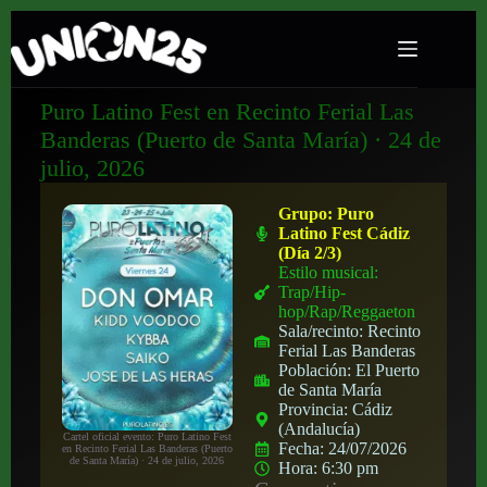
Puro Latino Fest en Recinto Ferial Las
Banderas (Puerto de Santa María) · 24 de
julio, 2026
Grupo:
Puro
Latino Fest Cádiz
(Día 2/3)
Estilo musical:
Trap/Hip-
hop/Rap/Reggaeton
Sala/recinto:
Recinto
Ferial Las Banderas
Población:
El Puerto
de Santa María
Provincia:
Cádiz
(Andalucía)
Cartel oficial evento: Puro Latino Fest
Fecha:
24/07/2026
en Recinto Ferial Las Banderas (Puerto
de Santa María) · 24 de julio, 2026
Hora:
6:30 pm