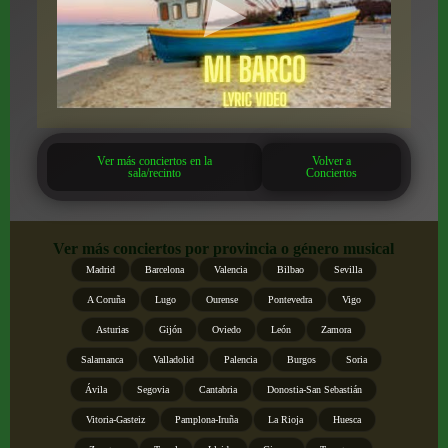
Ver más conciertos en la
Volver a
sala/recinto
Conciertos
Ver más conciertos por provincia o género musical
Madrid
Barcelona
Valencia
Bilbao
Sevilla
A Coruña
Lugo
Ourense
Pontevedra
Vigo
Asturias
Gijón
Oviedo
León
Zamora
Salamanca
Valladolid
Palencia
Burgos
Soria
Ávila
Segovia
Cantabria
Donostia-San Sebastián
Vitoria-Gasteiz
Pamplona-Iruña
La Rioja
Huesca