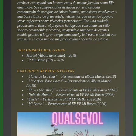
carácter conceptual con lanzamientos de menor formato como EPs
dinámicos. Sus composiciones destacan por una cuidada
combinación de arreglos acústicos íntimos, atmósferas envolventes y
una base rítmica de gran solidez, elementos que sirven de apoyo a
letras reflexivas sobre vivencias y emociones. Con una cuidada
producción artística, el proyecto ha logrado consolidar un sello
sonoro reconocible y cercano, atrayendo a una base de oyentes
estable gracias a la gran carga emocional y la frescura musical que
transmite en cada una de sus producciones oficiales de estudio.
DISCOGRAFÍA DEL GRUPO
Marcel
(Álbum de estudio) – 2018
EP Mi Barco
(EP) – 2026
CANCIONES REPRESENTATIVAS
“Lluvia de Estrellas” – Perteneciente al álbum
Marcel
(2018)
“Little (feat. Paco Loco)” – Perteneciente al álbum
Marcel
(2018)
“Fluyes (Acústico)” – Perteneciente al EP
EP Mi Barco
(2026)
“Nube de Humo” – Perteneciente al EP
EP Mi Barco
(2026)
“Duele” – Perteneciente al EP
EP Mi Barco
(2026)
“Mi Barco” – Perteneciente al EP
EP Mi Barco
(2026)