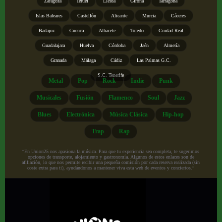
Zaragoza
Teruel
Lleida
Girona
Tarragona
Islas Baleares
Castellón
Alicante
Murcia
Cáceres
Badajoz
Cuenca
Albacete
Toledo
Ciudad Real
Guadalajara
Huelva
Córdoba
Jaén
Almería
Granada
Málaga
Cádiz
Las Palmas G.C.
S.C. Tenerife
Metal
Pop
Rock
Indie
Punk
Musicales
Fusión
Flamenco
Soul
Jazz
Blues
Electrónica
Música Clásica
Hip-hop
Trap
Rap
“En Union25 nos apasiona la música. Para que tu experiencia sea completa, te sugerimos
opciones de transporte, alojamiento y gastronomía. Algunos de estos enlaces son de
afiliación, lo que nos permite recibir una pequeña comisión por cada reserva realizada (sin
coste extra para ti), ayudándonos a mantener viva esta web de eventos y conciertos.”