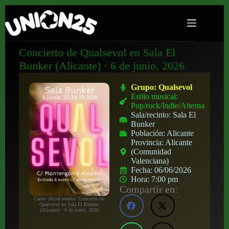
Concierto de Qualsevol en Sala El
Bunker (Alicante) · 6 de junio, 2026
Grupo:
Qualsevol
Estilo musical:
Pop/rock/Indie/Alternativo
Sala/recinto:
Sala El
Bunker
Población:
Alicante
Provincia:
Alicante
(Comunidad
Valenciana)
Fecha:
06/06/2026
Hora:
7:00 pm
Compartir en:
Cartel oficial evento: Concierto de
Qualsevol en Sala El Bunker
(Alicante) · 6 de junio, 2026