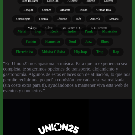
Islas Baleares
Castellón
Alicante
Murcia
Cáceres
Badajoz
Cuenca
Albacete
Toledo
Ciudad Real
Guadalajara
Huelva
Córdoba
Jaén
Almería
Granada
Málaga
Cádiz
Las Palmas G.C.
S.C. Tenerife
Metal
Pop
Rock
Indie
Punk
Musicales
Fusión
Flamenco
Soul
Jazz
Blues
Electrónica
Música Clásica
Hip-hop
Trap
Rap
“En Union25 nos apasiona la música. Para que tu experiencia sea
completa, te sugerimos opciones de transporte, alojamiento y
gastronomía. Algunos de estos enlaces son de afiliación, lo que nos
permite recibir una pequeña comisión por cada reserva realizada
(sin coste extra para ti), ayudándonos a mantener viva esta web de
eventos y conciertos.”