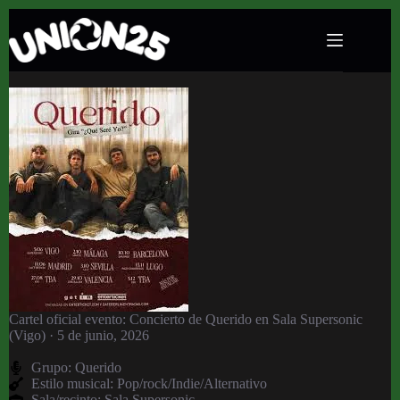
Concierto de Querido en Sala Supersonic
(Vigo) · 5 de junio, 2026
Cartel oficial evento: Concierto de Querido en Sala Supersonic
(Vigo) · 5 de junio, 2026
Grupo:
Querido
Estilo musical: Pop/rock/Indie/Alternativo
Sala/recinto:
Sala Supersonic