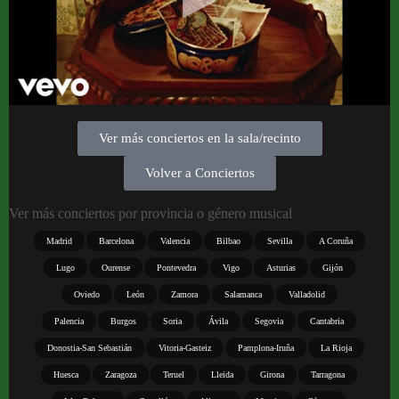
Ver más conciertos en la sala/recinto
Volver a Conciertos
Ver más conciertos por provincia o género musical
Madrid
Barcelona
Valencia
Bilbao
Sevilla
A Coruña
Lugo
Ourense
Pontevedra
Vigo
Asturias
Gijón
Oviedo
León
Zamora
Salamanca
Valladolid
Palencia
Burgos
Soria
Ávila
Segovia
Cantabria
Donostia-San Sebastián
Vitoria-Gasteiz
Pamplona-Iruña
La Rioja
Huesca
Zaragoza
Teruel
Lleida
Girona
Tarragona