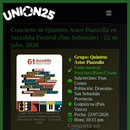
Concierto de Quinteto Astor Piazzolla en
Jazzaldia Festival (San Sebastián) · 22 de
julio, 2026
Grupo:
Quinteto
Astor Piazzolla
Estilo musical:
Soul/Jazz/Blues/Country
Sala/recinto:
Fnac
Gunea
Población:
Donostia-
San Sebastián
Provincia:
Guipúzcoa (País
Vasco)
Cartel oficial evento: Concierto de
Fecha:
22/07/2026
Quinteto Astor Piazzolla en Jazzaldia
Hora:
10:15 pm
Festival (San Sebastián) · 22 de julio,
2026
Compartir en: