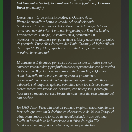
Geldymuradov
(violín),
Armando de La Vega
(guitarra),
Cristian
Basto
(contrabajo).
Desde hace más de veinticinco años, el Quinteto Astor
Piazzolla custodia y honra el legado del revolucionario
bandoneonista y compositor Astor Piazzolla. A lo largo de todos
estas caso tres décadas el quinteto ha girado por Estados Unidos,
Latinoamérica, Europa, Australia y Asia, recibiendo un
reconocimiento unánime por parte de la crítica y numerosos premios
de prestigio. Entre ellos destacan dos Latin Grammy al Mejor Álbum
de Tango (2019 y 2023), que han consolidado su proyección y
prestigio internacional.
El quinteto está formado por cinco solistas virtuosos, todos ellos con
carreras reconocidas y profundamente comprometidos con la estética
de Piazzolla. Bajo la dirección musical de Julián Vat, el Quinteto
Astor Piazzolla mantiene vivo un repertorio fundamental,
preservando la esencia de la transformación que Piazzolla llevó a
cabo sobre el tango. El quinteto revitaliza tanto los clásicos como las
piezas menos transitadas de Piazzolla, con un espíritu fresco que
hace que su música parezca brotar directamente del pensamiento del
compositor.
En 1960, Astor Piazzolla creó su quinteto original, estableciendo una
formació que resultaría decisiva en el desarrollo del Nuevo Tango, el
género que impulsó a lo largo de aquella década y que dejó una
huella imborrable en la historia de la música del siglo XX:
bandoneón, violín, guitarra eléctrica, piano y contrabajo.