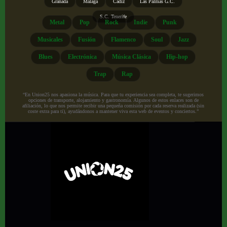
Granada
Málaga
Cádiz
Las Palmas G.C.
S.C. Tenerife
Metal
Pop
Rock
Indie
Punk
Musicales
Fusión
Flamenco
Soul
Jazz
Blues
Electrónica
Música Clásica
Hip-hop
Trap
Rap
“En Union25 nos apasiona la música. Para que tu experiencia sea completa, te sugerimos
opciones de transporte, alojamiento y gastronomía. Algunos de estos enlaces son de
afiliación, lo que nos permite recibir una pequeña comisión por cada reserva realizada (sin
coste extra para ti), ayudándonos a mantener viva esta web de eventos y conciertos.”