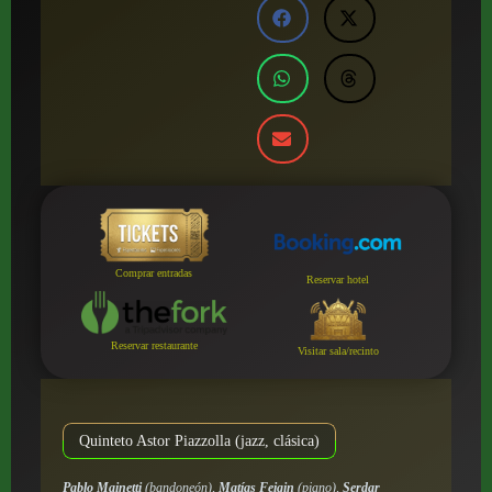
Comprar entradas
Reservar hotel
Reservar restaurante
Visitar sala/recinto
Quinteto Astor Piazzolla (jazz, clásica)
Pablo Mainetti
(bandoneón),
Matías Feigin
(piano),
Serdar