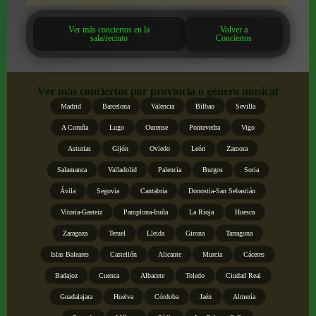
Ver más conciertos en la
Volver a
sala/recinto
Conciertos
Ver más conciertos por provincia o género musical
Madrid
Barcelona
Valencia
Bilbao
Sevilla
A Coruña
Lugo
Ourense
Pontevedra
Vigo
Asturias
Gijón
Oviedo
León
Zamora
Salamanca
Valladolid
Palencia
Burgos
Soria
Ávila
Segovia
Cantabria
Donostia-San Sebastián
Vitoria-Gasteiz
Pamplona-Iruña
La Rioja
Huesca
Zaragoza
Teruel
Lleida
Girona
Tarragona
Islas Baleares
Castellón
Alicante
Murcia
Cáceres
Badajoz
Cuenca
Albacete
Toledo
Ciudad Real
Guadalajara
Huelva
Córdoba
Jaén
Almería