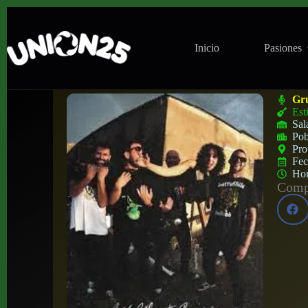
Inicio
Pasiones
Concierto de Rack Roll & the Remayteds e
Gr
Est
Sal
Pob
Pro
Fe
Ho
Compa