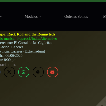
Modelos
Quiénes Somos
M
n El Corral de las Cigüeñas (Cáceres) · 6 de jun
upo:
Rack Roll and the Remayteds
ilo musical: Pop/rock/Indie/Alternativo
a/recinto:
El Corral de las Cigüeñas
lación:
Cáceres
vincia:
Cáceres (Extremadura)
cha:
06/06/2026
ra:
8:00 pm
rtir en: