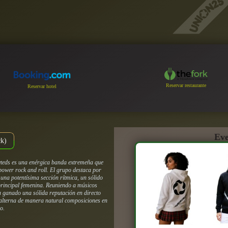
Reservar restaurante
Reservar hotel
Eve
ck)
teds es una enérgica banda extremeña que
 power rock and roll. El grupo destaca por
r una potentísima sección rítmica, un sólido
 principal femenina. Reuniendo a músicos
 ganado una sólida reputación en directo
e alterna de manera natural composiciones en
o.