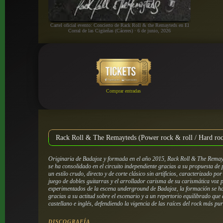
Cartel oficial evento: Concierto de Rack Roll & the Remayteds en El
Corral de las Cigüeñas (Cáceres) · 6 de junio, 2026
Comprar entradas
Rack Roll & The Remayteds (Power rock & roll / Hard ro
Originaria de Badajoz y formada en el año 2015, Rack Roll & The Remay
se ha consolidado en el circuito independiente gracias a su propuesta de
un estilo crudo, directo y de corte clásico sin artificios, caracterizado po
juego de dobles guitarras y el arrollador carisma de su carismática voz
experimentados de la escena underground de Badajoz, la formación se ha
gracias a su actitud sobre el escenario y a un repertorio equilibrado qu
castellano e inglés, defendiendo la vigencia de las raíces del rock más pur
DISCOGRAFÍA