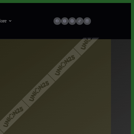
ore
io, 2026