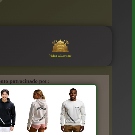
Visitar sala/recinto
nto patrocinado por: