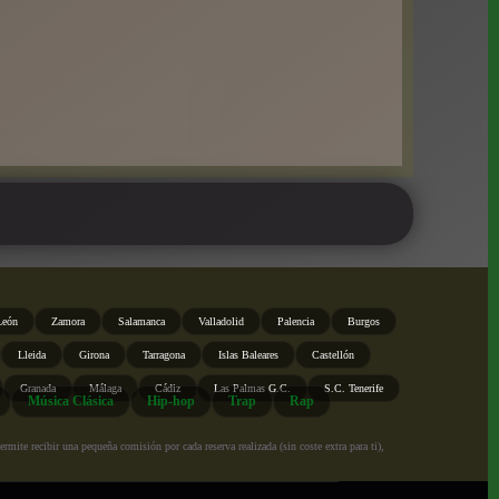
León
Zamora
Salamanca
Valladolid
Palencia
Burgos
Lleida
Girona
Tarragona
Islas Baleares
Castellón
Granada
Málaga
Cádiz
Las Palmas G.C.
S.C. Tenerife
Música Clásica
Hip-hop
Trap
Rap
ite recibir una pequeña comisión por cada reserva realizada (sin coste extra para ti),