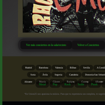
Ver más conciertos en la sala/recinto
Volver a Conciertos
Madrid
Barcelona
Valencia
Bilbao
Sevilla
A Coruñ
Soria
Ávila
Segovia
Cantabria
Donostia-San Sebast
Alicante
Murcia
Cáceres
Badajoz
Cuenca
Albacete
Metal
Pop
Rock
Indie
Punk
“En Union25 nos apasiona la música. Para que tu experiencia sea completa, te sugerimo