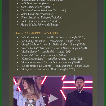
Raúl Ariel Rosales (Guitarra)
Juan Carlos Fusco (Bajo)
Claudio Marcelo Rodríguez (Percusión)
Víctor Omar Morel (Batería)
Ulises Estanislao Piñeyro (Teclados)
Carlos Mauricio Juárez (Teclados)
Mauro Matías Piñeyro (Mánager)
CANCIONES REPRESENTATIVAS
“Mentirosa Remix” – con María Becerra – single (2023)
“La Luna y Tú Remix” – con Soledad – single (2024)
“Ángel De Amor” – con La Delio Valdez – single (2024)
“Noche De Estrellas Remix” – con J Mena – single (2024)
“Agüita Remix” – con Robleis – single (2024)
“Escándalo” – con Roze – single (2024)
“Otra Oportunidad” – con Flor Alvarez – single (2024)
“Amándonos Remix” – con Américo – single (2024)
“Se Me Subió a La Cabeza” – con Agapornis – single (2025)
“Amapola” – con Papaya Dada – single (2025)