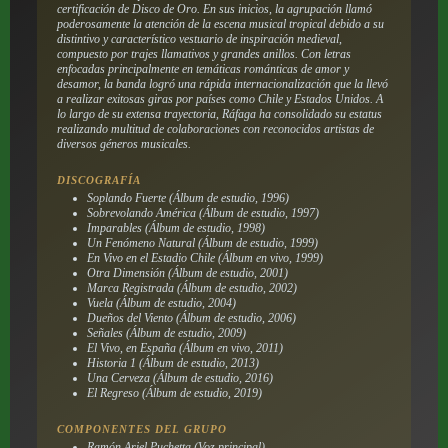
certificación de Disco de Oro. En sus inicios, la agrupación llamó
poderosamente la atención de la escena musical tropical debido a su
distintivo y característico vestuario de inspiración medieval,
compuesto por trajes llamativos y grandes anillos. Con letras
enfocadas principalmente en temáticas románticas de amor y
desamor, la banda logró una rápida internacionalización que la llevó
a realizar exitosas giras por países como Chile y Estados Unidos. A
lo largo de su extensa trayectoria, Ráfaga ha consolidado su estatus
realizando multitud de colaboraciones con reconocidos artistas de
diversos géneros musicales.
DISCOGRAFÍA
Soplando Fuerte
(Álbum de estudio, 1996)
Sobrevolando América
(Álbum de estudio, 1997)
Imparables
(Álbum de estudio, 1998)
Un Fenómeno Natural
(Álbum de estudio, 1999)
En Vivo en el Estadio Chile
(Álbum en vivo, 1999)
Otra Dimensión
(Álbum de estudio, 2001)
Marca Registrada
(Álbum de estudio, 2002)
Vuela
(Álbum de estudio, 2004)
Dueños del Viento
(Álbum de estudio, 2006)
Señales
(Álbum de estudio, 2009)
El Vivo, en España
(Álbum en vivo, 2011)
Historia 1
(Álbum de estudio, 2013)
Una Cerveza
(Álbum de estudio, 2016)
El Regreso
(Álbum de estudio, 2019)
COMPONENTES DEL GRUPO
Ramón Ariel Puchetta (Voz principal)