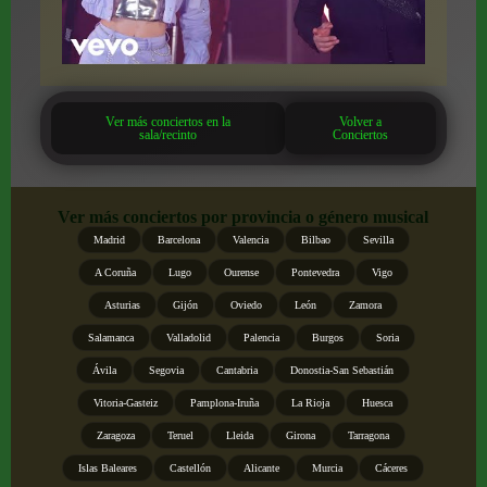
Ver más conciertos en la
Volver a
sala/recinto
Conciertos
Ver más conciertos por provincia o género musical
Madrid
Barcelona
Valencia
Bilbao
Sevilla
A Coruña
Lugo
Ourense
Pontevedra
Vigo
Asturias
Gijón
Oviedo
León
Zamora
Salamanca
Valladolid
Palencia
Burgos
Soria
Ávila
Segovia
Cantabria
Donostia-San Sebastián
Vitoria-Gasteiz
Pamplona-Iruña
La Rioja
Huesca
Zaragoza
Teruel
Lleida
Girona
Tarragona
Islas Baleares
Castellón
Alicante
Murcia
Cáceres