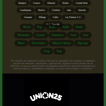
Badajoz
Cuenca
Albacete
Toledo
Ciudad Real
Guadalajara
Huelva
Córdoba
Jaén
Almería
Granada
Málaga
Cádiz
Las Palmas G.C.
S.C. Tenerife
Metal
Pop
Rock
Indie
Punk
Musicales
Fusión
Flamenco
Soul
Jazz
Blues
Electrónica
Música Clásica
Hip-hop
Trap
Rap
“En Union25 nos apasiona la música. Para que tu experiencia sea completa, te sugerimos
opciones de transporte, alojamiento y gastronomía. Algunos de estos enlaces son de
afiliación, lo que nos permite recibir una pequeña comisión por cada reserva realizada (sin
coste extra para ti), ayudándonos a mantener viva esta web de eventos y conciertos.”