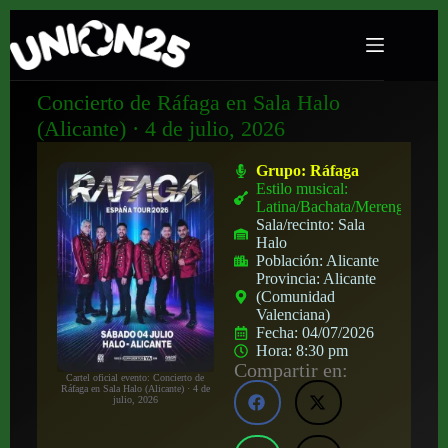
Concierto de Ráfaga en Sala Halo
(Alicante) · 4 de julio, 2026
Grupo:
Ráfaga
Estilo musical:
Latina/Bachata/Merengue
Sala/recinto:
Sala
Halo
Población:
Alicante
Provincia:
Alicante
(Comunidad
Valenciana)
Fecha:
04/07/2026
Hora:
8:30 pm
Compartir en:
Cartel oficial evento: Concierto de
Ráfaga en Sala Halo (Alicante) · 4 de
julio, 2026