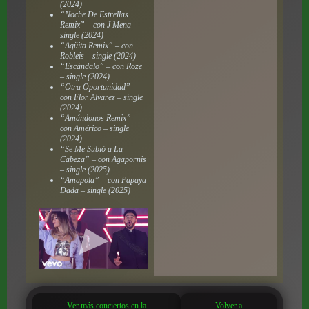
(2024)
“Noche De Estrellas
Remix” – con J Mena –
single (2024)
“Agüita Remix” – con
Robleis – single (2024)
“Escándalo” – con Roze
– single (2024)
“Otra Oportunidad” –
con Flor Alvarez – single
(2024)
“Amándonos Remix” –
con Américo – single
(2024)
“Se Me Subió a La
Cabeza” – con Agapornis
– single (2025)
“Amapola” – con Papaya
Dada – single (2025)
Ver más conciertos en la
Volver a