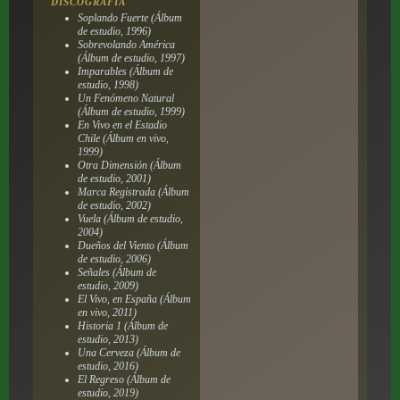
DISCOGRAFÍA
Soplando Fuerte
(Álbum
de estudio, 1996)
Sobrevolando América
(Álbum de estudio, 1997)
Imparables
(Álbum de
estudio, 1998)
Un Fenómeno Natural
(Álbum de estudio, 1999)
En Vivo en el Estadio
Chile
(Álbum en vivo,
1999)
Otra Dimensión
(Álbum
de estudio, 2001)
Marca Registrada
(Álbum
de estudio, 2002)
Vuela
(Álbum de estudio,
2004)
Dueños del Viento
(Álbum
de estudio, 2006)
Señales
(Álbum de
estudio, 2009)
El Vivo, en España
(Álbum
en vivo, 2011)
Historia 1
(Álbum de
estudio, 2013)
Una Cerveza
(Álbum de
estudio, 2016)
El Regreso
(Álbum de
estudio, 2019)