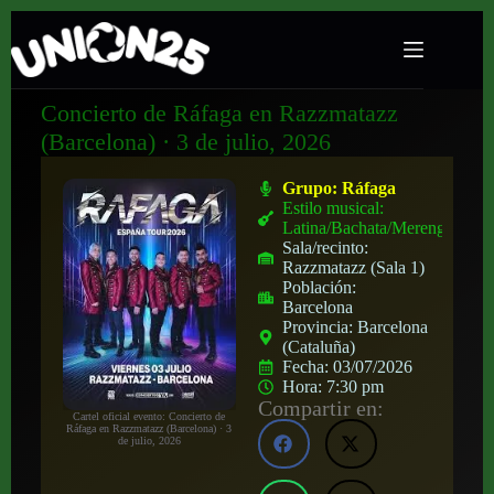
Concierto de Ráfaga en Razzmatazz
(Barcelona) · 3 de julio, 2026
Grupo:
Ráfaga
Estilo musical:
Latina/Bachata/Merengue
Sala/recinto:
Razzmatazz (Sala 1)
Población:
Barcelona
Provincia:
Barcelona
(Cataluña)
Fecha:
03/07/2026
Hora:
7:30 pm
Compartir en:
Cartel oficial evento: Concierto de
Ráfaga en Razzmatazz (Barcelona) · 3
de julio, 2026