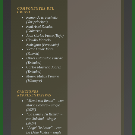
COMPONENTES DEL
GRUPO
Ramón Ariel Puchetta
(Voz principal)
Raúl Ariel Rosales
(Guitarra)
Juan Carlos Fusco (Bajo)
Claudio Marcelo
Rodríguez (Percusión)
Víctor Omar Morel
(Batería)
Ulises Estanislao Piñeyro
(Teclados)
Carlos Mauricio Juárez
(Teclados)
Mauro Matías Piñeyro
(Mánager)
CANCIONES
REPRESENTATIVAS
“Mentirosa Remix” – con
María Becerra – single
(2023)
“La Luna y Tú Remix” –
con Soledad – single
(2024)
“Ángel De Amor” – con
La Delio Valdez – single