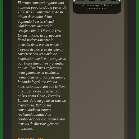
El grupo comenzó a ganar una
¿Tu marca aquí? Haz clic
inmensa popularidad a partir de
para anunciarte.
1996 tras el lanzamiento de su
álbum de estudio debut,
Soplando Fuerte
, el cual
rápidamente alcanzó la
certificación de Disco de Oro.
En sus inicios, la agrupación
llamó poderosamente la
atención de la escena musical
tropical debido a su distintivo y
característico vestuario de
inspiración medieval, compuesto
por trajes llamativos y grandes
anillos. Con letras enfocadas
principalmente en temáticas
románticas de amor y desamor,
la banda logró una rápida
internacionalización que la llevó
a realizar exitosas giras por
países como Chile y Estados
Unidos. A lo largo de su extensa
trayectoria, Ráfaga ha
consolidado su estatus
realizando multitud de
colaboraciones con reconocidos
artistas de diversos géneros
musicales.