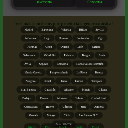
sala/recinto
Conciertos
Ver más conciertos por provincia o género musical
Madrid
Barcelona
Valencia
Bilbao
Sevilla
A Coruña
Lugo
Ourense
Pontevedra
Vigo
Asturias
Gijón
Oviedo
León
Zamora
Salamanca
Valladolid
Palencia
Burgos
Soria
Ávila
Segovia
Cantabria
Donostia-San Sebastián
Vitoria-Gasteiz
Pamplona-Iruña
La Rioja
Huesca
Zaragoza
Teruel
Lleida
Girona
Tarragona
Islas Baleares
Castellón
Alicante
Murcia
Cáceres
Badajoz
Cuenca
Albacete
Toledo
Ciudad Real
Guadalajara
Huelva
Córdoba
Jaén
Almería
Granada
Málaga
Cádiz
Las Palmas G.C.
S.C. Tenerife
Metal
Pop
Rock
Indie
Punk