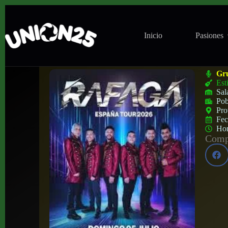
Inicio
Pasiones
Concierto de Ráfaga en Es Gremi (Palma d
Gr
Est
Sal
Pob
Pro
Fe
Ho
Compa