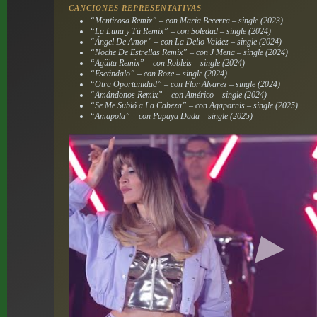
CANCIONES REPRESENTATIVAS
“Mentirosa Remix” – con María Becerra – single (2023)
“La Luna y Tú Remix” – con Soledad – single (2024)
“Ángel De Amor” – con La Delio Valdez – single (2024)
“Noche De Estrellas Remix” – con J Mena – single (2024)
“Agüita Remix” – con Robleis – single (2024)
“Escándalo” – con Roze – single (2024)
“Otra Oportunidad” – con Flor Alvarez – single (2024)
“Amándonos Remix” – con Américo – single (2024)
“Se Me Subió a La Cabeza” – con Agapornis – single (2025)
“Amapola” – con Papaya Dada – single (2025)