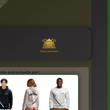
Visitar sala/recinto
nto patrocinado por: