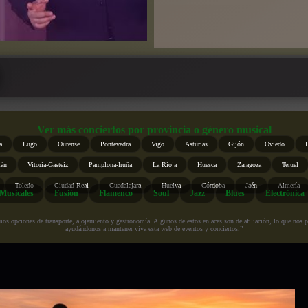
Ver más conciertos por provincia o género musical
a
Lugo
Ourense
Pontevedra
Vigo
Asturias
Gijón
Oviedo
ián
Vitoria-Gasteiz
Pamplona-Iruña
La Rioja
Huesca
Zaragoza
Teruel
Toledo
Ciudad Real
Guadalajara
Huelva
Córdoba
Jaén
Almería
Musicales
Fusión
Flamenco
Soul
Jazz
Blues
Electrónica
s opciones de transporte, alojamiento y gastronomía. Algunos de estos enlaces son de afiliación, lo que nos perm
ayudándonos a mantener viva esta web de eventos y conciertos.”