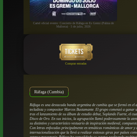
Cartel oficial evento: Concierto de Ráfaga en Es Gremi (Palma de
Mallorca) · 5 de julio, 2026
Comprar entradas
Ráfaga (Cumbia)
Ráfaga es una destacada banda argentina de cumbia que se formó en el a
tecladista y compositor Marcos Bustamante. El grupo comenzó a ganar 
tras el lanzamiento de su álbum de estudio debut,
Soplando Fuerte
, el cu
Disco de Oro. En sus inicios, la agrupación llamó poderosamente la aten
su distintivo y característico vestuario de inspiración medieval, compuest
Con letras enfocadas principalmente en temáticas románticas de amor y
internacionalización que la llevó a realizar exitosas giras por países co