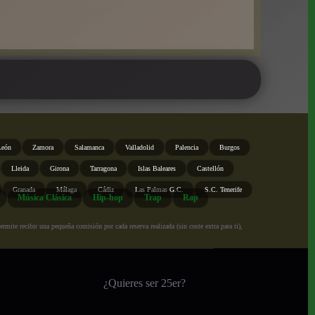
León
Zamora
Salamanca
Valladolid
Palencia
Burgos
Lleida
Girona
Tarragona
Islas Baleares
Castellón
Granada
Málaga
Cádiz
Las Palmas G.C.
S.C. Tenerife
Música Clásica
Hip-hop
Trap
Rap
ite recibir una pequeña comisión por cada reserva realizada (sin coste extra para ti),
¿Quieres ser 25er?