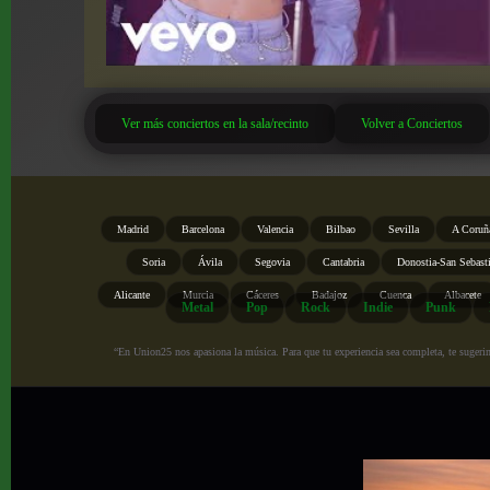
Ver más conciertos en la sala/recinto
Volver a Conciertos
Madrid
Barcelona
Valencia
Bilbao
Sevilla
A Coruñ
Soria
Ávila
Segovia
Cantabria
Donostia-San Sebast
Alicante
Murcia
Cáceres
Badajoz
Cuenca
Albacete
Metal
Pop
Rock
Indie
Punk
“En Union25 nos apasiona la música. Para que tu experiencia sea completa, te sugerimo