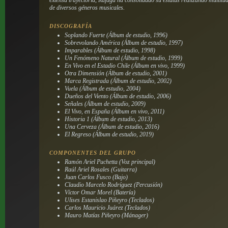
extensa trayectoria, Ráfaga ha consolidado su estatus realizando multitu
de diversos géneros musicales.
DISCOGRAFÍA
Soplando Fuerte
(Álbum de estudio, 1996)
Sobrevolando América
(Álbum de estudio, 1997)
Imparables
(Álbum de estudio, 1998)
Un Fenómeno Natural
(Álbum de estudio, 1999)
En Vivo en el Estadio Chile
(Álbum en vivo, 1999)
Otra Dimensión
(Álbum de estudio, 2001)
Marca Registrada
(Álbum de estudio, 2002)
Vuela
(Álbum de estudio, 2004)
Dueños del Viento
(Álbum de estudio, 2006)
Señales
(Álbum de estudio, 2009)
El Vivo, en España
(Álbum en vivo, 2011)
Historia 1
(Álbum de estudio, 2013)
Una Cerveza
(Álbum de estudio, 2016)
El Regreso
(Álbum de estudio, 2019)
COMPONENTES DEL GRUPO
Ramón Ariel Puchetta (Voz principal)
Raúl Ariel Rosales (Guitarra)
Juan Carlos Fusco (Bajo)
Claudio Marcelo Rodríguez (Percusión)
Víctor Omar Morel (Batería)
Ulises Estanislao Piñeyro (Teclados)
Carlos Mauricio Juárez (Teclados)
Mauro Matías Piñeyro (Mánager)