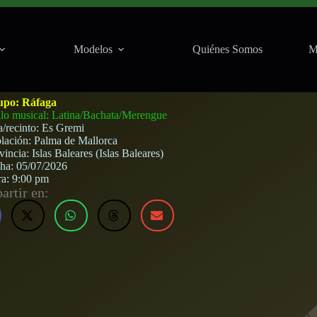
Modelos
Quiénes Somos
M
e Mallorca) · 5 de julio, 2026
upo:
Ráfaga
ilo musical: Latina/Bachata/Merengue
a/recinto:
Es Gremi
lación:
Palma de Mallorca
vincia:
Islas Baleares (Islas Baleares)
cha:
05/07/2026
ra:
9:00 pm
rtir en: