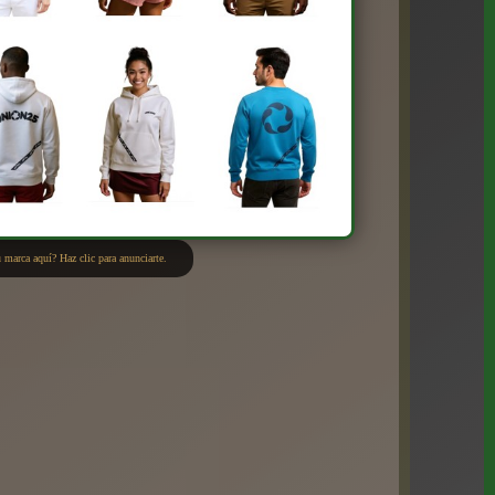
 marca aquí? Haz clic para anunciarte.