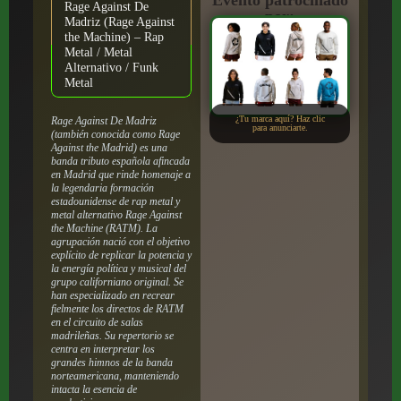
Rage Against De
por:
Madriz (Rage Against
the Machine) – Rap
Metal / Metal
Alternativo / Funk
Metal
¿Tu marca aquí? Haz clic
Rage Against De Madriz
para anunciarte.
(también conocida como Rage
Against the Madrid) es una
banda tributo española afincada
en Madrid que rinde homenaje a
la legendaria formación
estadounidense de rap metal y
metal alternativo Rage Against
the Machine (RATM). La
agrupación nació con el objetivo
explícito de replicar la potencia y
la energía política y musical del
grupo californiano original. Se
han especializado en recrear
fielmente los directos de RATM
en el circuito de salas
madrileñas. Su repertorio se
centra en interpretar los
grandes himnos de la banda
norteamericana, manteniendo
intacta la esencia de