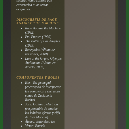
combativismo sonoro que
caracteriza a los temas
originales.
DISCOGRAFÍA DE RAGE
AGAINST THE MACHINE
Rage Against the Machine
(1992)
Evil Empire (1996)
The Battle of Los Angeles
(1999)
Renegades (Álbum de
versiones, 2000)
Live at the Grand Olympic
Auditorium (Álbum en
directo, 2003)
COMPONENTES Y ROLES
Kos: Voz principal
(encargado de interpretar
las complejas y enérgicas
rimas de Zack de la
Rocha)
Jose: Guitarra eléctrica
(responsable de emular
los icónicos efectos y riffs
de Tom Morello)
Álvaro: Bajo eléctrico
Victor: Batería