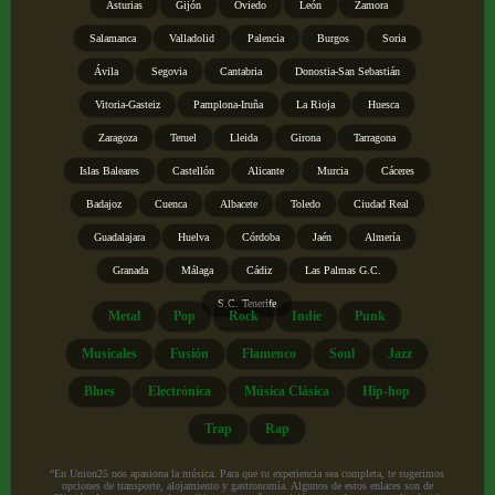
Asturias
Gijón
Oviedo
León
Zamora
Salamanca
Valladolid
Palencia
Burgos
Soria
Ávila
Segovia
Cantabria
Donostia-San Sebastián
Vitoria-Gasteiz
Pamplona-Iruña
La Rioja
Huesca
Zaragoza
Teruel
Lleida
Girona
Tarragona
Islas Baleares
Castellón
Alicante
Murcia
Cáceres
Badajoz
Cuenca
Albacete
Toledo
Ciudad Real
Guadalajara
Huelva
Córdoba
Jaén
Almería
Granada
Málaga
Cádiz
Las Palmas G.C.
S.C. Tenerife
Metal
Pop
Rock
Indie
Punk
Musicales
Fusión
Flamenco
Soul
Jazz
Blues
Electrónica
Música Clásica
Hip-hop
Trap
Rap
“En Union25 nos apasiona la música. Para que tu experiencia sea completa, te sugerimos
opciones de transporte, alojamiento y gastronomía. Algunos de estos enlaces son de