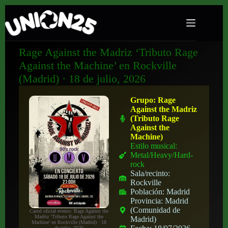
Rage Against the Madriz ‘Tributo Rage
Against the Machine’ en Rockville
(Madrid) · 18 de julio, 2026
Grupo:
Rage
Against the Madriz
(Tributo Rage
Against the
Machine)
Estilo musical:
Metal/Heavy/Hard-
rock
Sala/recinto:
Rockville
Población:
Madrid
Provincia:
Madrid
(Comunidad de
Cartel oficial evento: Rage Against the
Madriz ‘Tributo Rage Against the
Madrid)
Machine’ en Rockville (Madrid) · 18
de julio, 2026