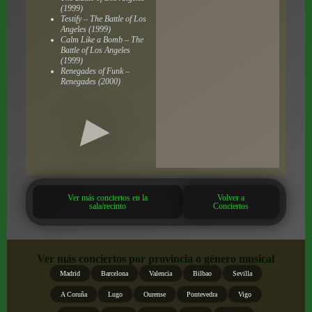
(1999)
Testify – The Battle of Los
Angeles (1999)
Calm Like a Bomb – The
Battle of Los Angeles
(1999)
Renegades of Funk –
Renegades (2000)
Ver más conciertos en la
Volver a
sala/recinto
Conciertos
Ver más conciertos por provincia o género musical
Madrid
Barcelona
Valencia
Bilbao
Sevilla
A Coruña
Lugo
Ourense
Pontevedra
Vigo