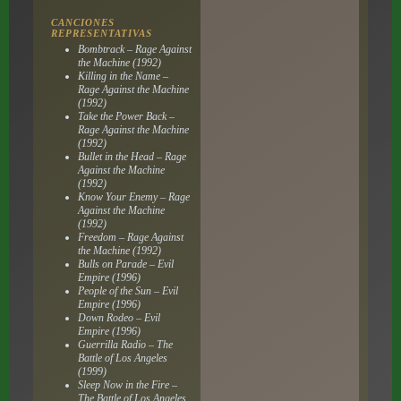
CANCIONES
REPRESENTATIVAS
Bombtrack – Rage Against
the Machine (1992)
Killing in the Name –
Rage Against the Machine
(1992)
Take the Power Back –
Rage Against the Machine
(1992)
Bullet in the Head – Rage
Against the Machine
(1992)
Know Your Enemy – Rage
Against the Machine
(1992)
Freedom – Rage Against
the Machine (1992)
Bulls on Parade – Evil
Empire (1996)
People of the Sun – Evil
Empire (1996)
Down Rodeo – Evil
Empire (1996)
Guerrilla Radio – The
Battle of Los Angeles
(1999)
Sleep Now in the Fire –
The Battle of Los Angeles