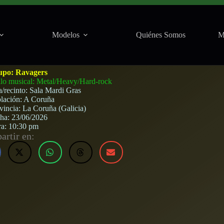
Modelos
Quiénes Somos
M
Coruña) · 23 de junio, 2026
upo:
Ravagers
ilo musical: Metal/Heavy/Hard-rock
a/recinto:
Sala Mardi Gras
lación:
A Coruña
vincia:
La Coruña (Galicia)
cha:
23/06/2026
ra:
10:30 pm
rtir en: