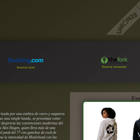
Reservar restaurante
Reservar hotel
Eve
rizada por una estética de cuero y vaqueros
 que una simple banda, se presentan como
e desprecia las convenciones modernas del
ista Alex Hagen, quien lleva más de una
el punk del 77 con ganchos de rock de
ina la intensidad de Motörhead con las