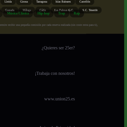
Lleida
Girona
Tarragona
Islas Baleares
Castellón
Granada
Málaga
Cádiz
Las Palmas G.C.
S.C. Tenerife
Música Clásica
Hip-hop
Trap
Rap
ite recibir una pequeña comisión por cada reserva realizada (sin coste extra para ti),
¿Quieres ser 25er?
¡
Trabaja con nosotros!
www.union25.es