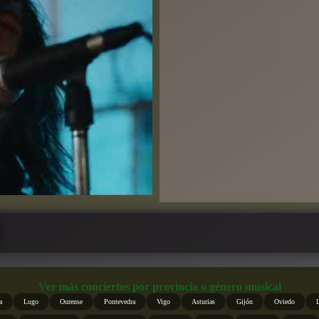
Ver más conciertos por provincia o género musical
a
Lugo
Ourense
Pontevedra
Vigo
Asturias
Gijón
Oviedo