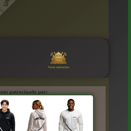
Visitar sala/recinto
nto patrocinado por: