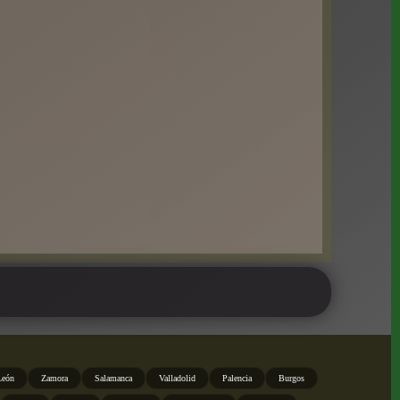
León
Zamora
Salamanca
Valladolid
Palencia
Burgos