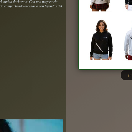
el sonido dark wave. Con una trayectoria
do compartiendo escenario con leyendas del
¿Tu