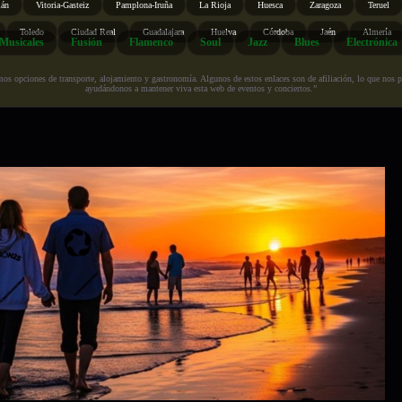
ián
Vitoria-Gasteiz
Pamplona-Iruña
La Rioja
Huesca
Zaragoza
Teruel
Toledo
Ciudad Real
Guadalajara
Huelva
Córdoba
Jaén
Almería
Musicales
Fusión
Flamenco
Soul
Jazz
Blues
Electrónica
s opciones de transporte, alojamiento y gastronomía. Algunos de estos enlaces son de afiliación, lo que nos perm
ayudándonos a mantener viva esta web de eventos y conciertos.”