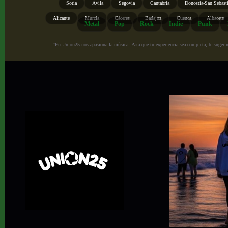
Soria
Ávila
Segovia
Cantabria
Donostia-San Sebast
Alicante
Murcia
Cáceres
Badajoz
Cuenca
Albacete
Metal
Pop
Rock
Indie
Punk
“En Union25 nos apasiona la música. Para que tu experiencia sea completa, te sugerimo