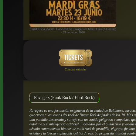
Cartel oficial evento: Concierto de Ravagers en Mardi Gras (A Coruña)
· 23 de junio, 2026
Comprar entradas
Ravagers (Punk Rock / Hard Rock)
Ravagers es una formación originaria de la ciudad de Baltimore, caracte
que evoca a los iconos del rock de Nueva York de finales de los 70. Más
una pandilla descarada y salvaje con un sonido peligroso e impulsivo qu
autotune o la inteligencia artificial. Liderados por el guitarrista y vocal
década componiendo himnos de punk rock de pesadilla, el grupo fusiona 
estadio y la fuerza implacable del hard rock. Su propuesta musical comb