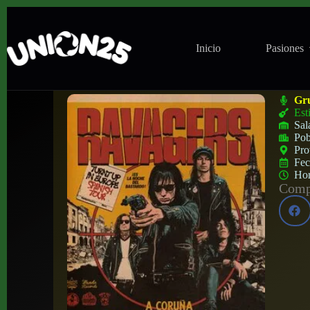
Inicio
Pasiones
Concierto de Ravagers en Mardi Gras (A 
Gr
Est
Sal
Pob
Pro
Fe
Ho
Compa