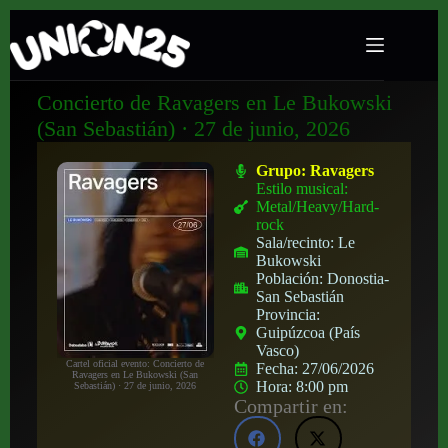
Concierto de Ravagers en Le Bukowski
(San Sebastián) · 27 de junio, 2026
Grupo:
Ravagers
Estilo musical:
Metal/Heavy/Hard-
rock
Sala/recinto:
Le
Bukowski
Población:
Donostia-
San Sebastián
Provincia:
Guipúzcoa (País
Vasco)
Cartel oficial evento: Concierto de
Fecha:
27/06/2026
Ravagers en Le Bukowski (San
Hora:
8:00 pm
Sebastián) · 27 de junio, 2026
Compartir en: