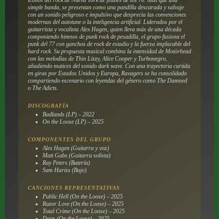
simple banda, se presentan como una pandilla descarada y salvaje
con un sonido peligroso e impulsivo que desprecia las convenciones
modernas del autotune o la inteligencia artificial. Liderados por el
guitarrista y vocalista Alex Hagen, quien lleva más de una década
componiendo himnos de punk rock de pesadilla, el grupo fusiona el
punk del 77 con ganchos de rock de estadio y la fuerza implacable del
hard rock. Su propuesta musical combina la intensidad de Motörhead
con las melodías de Thin Lizzy, Alice Cooper y Turbonegro,
añadiendo matices del sonido dark wave. Con una trayectoria curtida
en giras por Estados Unidos y Europa, Ravagers se ha consolidado
compartiendo escenario con leyendas del género como The Damned
o The Adicts.
DISCOGRAFÍA
Badlands (LP) – 2022
On the Loose (LP) – 2025
COMPONENTES DEL GRUPO
Alex Hagen (Guitarra y voz)
Matt Gabs (Guitarra solista)
Ray Peters (Batería)
Sam Hariss (Bajo)
CANCIONES REPRESENTATIVAS
Public Hell (On the Loose) – 2025
Razor Love (On the Loose) – 2025
Total Crime (On the Loose) – 2025
Dogs (On the Loose) – 2025