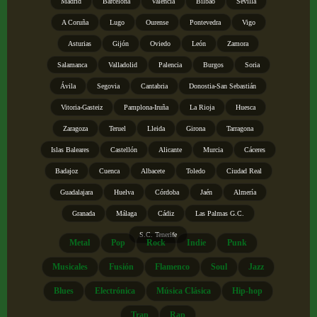
Madrid
Barcelona
Valencia
Bilbao
Sevilla
A Coruña
Lugo
Ourense
Pontevedra
Vigo
Asturias
Gijón
Oviedo
León
Zamora
Salamanca
Valladolid
Palencia
Burgos
Soria
Ávila
Segovia
Cantabria
Donostia-San Sebastián
Vitoria-Gasteiz
Pamplona-Iruña
La Rioja
Huesca
Zaragoza
Teruel
Lleida
Girona
Tarragona
Islas Baleares
Castellón
Alicante
Murcia
Cáceres
Badajoz
Cuenca
Albacete
Toledo
Ciudad Real
Guadalajara
Huelva
Córdoba
Jaén
Almería
Granada
Málaga
Cádiz
Las Palmas G.C.
S.C. Tenerife
Metal
Pop
Rock
Indie
Punk
Musicales
Fusión
Flamenco
Soul
Jazz
Blues
Electrónica
Música Clásica
Hip-hop
Trap
Rap