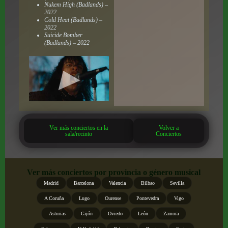
Nukem High (Badlands) –
2022
Cold Heat (Badlands) –
2022
Suicide Bomber
(Badlands) – 2022
Ver más conciertos en la
Volver a
sala/recinto
Conciertos
Ver más conciertos por provincia o género musical
Madrid
Barcelona
Valencia
Bilbao
Sevilla
A Coruña
Lugo
Ourense
Pontevedra
Vigo
Asturias
Gijón
Oviedo
León
Zamora