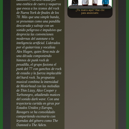
una estética de cuero y vaqueros
que evoca a los iconos del rock
¿Tu marca aquí? Haz clic
de Nueva York de finales de los
para anunciarte.
70. Más que una simple banda,
se presentan como una pandilla
descarada y salvaje con un
sonido peligroso e impulsivo que
desprecia las convenciones
modernas del autotune o la
inteligencia artificial. Liderados
por el guitarrista y vocalista
Alex Hagen, quien lleva más de
una década componiendo
himnos de punk rock de
pesadilla, el grupo fusiona el
punk del 77 con ganchos de rock
de estadio y la fuerza implacable
del hard rock. Su propuesta
musical combina la intensidad
de Motörhead con las melodías
de Thin Lizzy, Alice Cooper y
Turbonegro, añadiendo matices
del sonido dark wave. Con una
trayectoria curtida en giras por
Estados Unidos y Europa,
Ravagers se ha consolidado
compartiendo escenario con
leyendas del género como The
Damned o The Adicts.