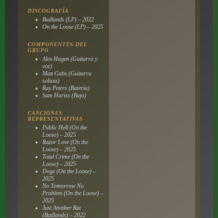
DISCOGRAFÍA
Badlands (LP) – 2022
On the Loose (LP) – 2025
COMPONENTES DEL
GRUPO
Alex Hagen (Guitarra y
voz)
Matt Gabs (Guitarra
solista)
Ray Peters (Batería)
Sam Hariss (Bajo)
CANCIONES
REPRESENTATIVAS
Public Hell (On the
Loose) – 2025
Razor Love (On the
Loose) – 2025
Total Crime (On the
Loose) – 2025
Dogs (On the Loose) –
2025
No Tomorrow No
Problem (On the Loose) –
2025
Just Another Rat
(Badlands) – 2022