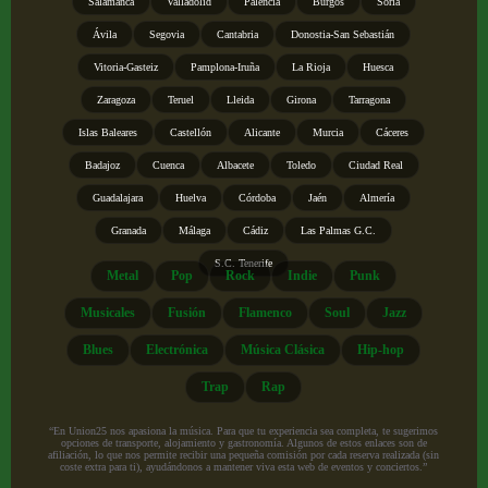
Salamanca
Valladolid
Palencia
Burgos
Soria
Ávila
Segovia
Cantabria
Donostia-San Sebastián
Vitoria-Gasteiz
Pamplona-Iruña
La Rioja
Huesca
Zaragoza
Teruel
Lleida
Girona
Tarragona
Islas Baleares
Castellón
Alicante
Murcia
Cáceres
Badajoz
Cuenca
Albacete
Toledo
Ciudad Real
Guadalajara
Huelva
Córdoba
Jaén
Almería
Granada
Málaga
Cádiz
Las Palmas G.C.
S.C. Tenerife
Metal
Pop
Rock
Indie
Punk
Musicales
Fusión
Flamenco
Soul
Jazz
Blues
Electrónica
Música Clásica
Hip-hop
Trap
Rap
“En Union25 nos apasiona la música. Para que tu experiencia sea completa, te sugerimos
opciones de transporte, alojamiento y gastronomía. Algunos de estos enlaces son de
afiliación, lo que nos permite recibir una pequeña comisión por cada reserva realizada (sin
coste extra para ti), ayudándonos a mantener viva esta web de eventos y conciertos.”