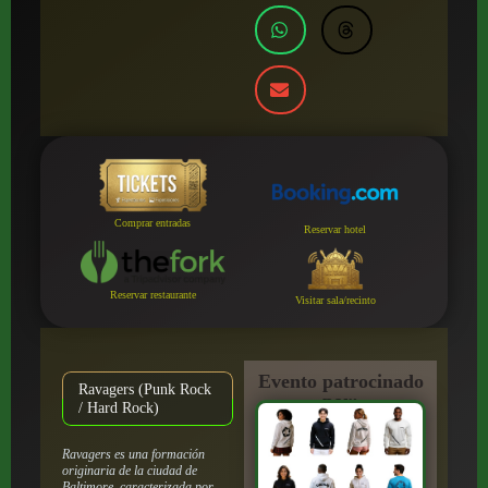
Comprar entradas
Reservar hotel
Reservar restaurante
Visitar sala/recinto
Evento patrocinado
Ravagers (Punk Rock
por:
/ Hard Rock)
Ravagers es una formación
originaria de la ciudad de
Baltimore, caracterizada por