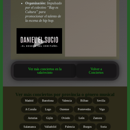
Organización:
Impulsado
por el colectivo “Rap es
Cultura” para
promocionar el talento de
la escena de hip hop.
Ver más conciertos en la
Volver a
sala/recinto
Conciertos
Ver más conciertos por provincia o género musical
Madrid
Barcelona
Valencia
Bilbao
Sevilla
A Coruña
Lugo
Ourense
Pontevedra
Vigo
Asturias
Gijón
Oviedo
León
Zamora
Salamanca
Valladolid
Palencia
Burgos
Soria