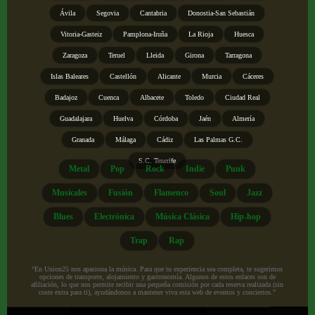
Ávila
Segovia
Cantabria
Donostia-San Sebastián
Vitoria-Gasteiz
Pamplona-Iruña
La Rioja
Huesca
Zaragoza
Teruel
Lleida
Girona
Tarragona
Islas Baleares
Castellón
Alicante
Murcia
Cáceres
Badajoz
Cuenca
Albacete
Toledo
Ciudad Real
Guadalajara
Huelva
Córdoba
Jaén
Almería
Granada
Málaga
Cádiz
Las Palmas G.C.
S.C. Tenerife
Metal
Pop
Rock
Indie
Punk
Musicales
Fusión
Flamenco
Soul
Jazz
Blues
Electrónica
Música Clásica
Hip-hop
Trap
Rap
“En Union25 nos apasiona la música. Para que tu experiencia sea completa, te sugerimos
opciones de transporte, alojamiento y gastronomía. Algunos de estos enlaces son de
afiliación, lo que nos permite recibir una pequeña comisión por cada reserva realizada (sin
coste extra para ti), ayudándonos a mantener viva esta web de eventos y conciertos.”