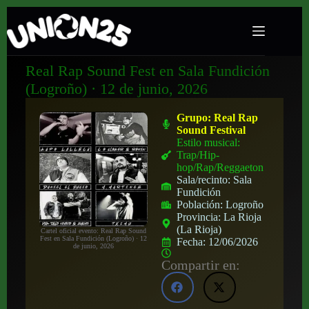
Real Rap Sound Fest en Sala Fundición
(Logroño) · 12 de junio, 2026
Grupo:
Real Rap
Sound Festival
Estilo musical:
Trap/Hip-
hop/Rap/Reggaeton
Sala/recinto:
Sala
Fundición
Población:
Logroño
Provincia:
La Rioja
(La Rioja)
Cartel oficial evento: Real Rap Sound
Fest en Sala Fundición (Logroño) · 12
Fecha:
12/06/2026
de junio, 2026
Compartir en: