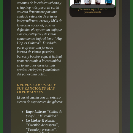
amantes de la cultura urbana y
el hip hop más puro. El cartel
¿Tu marca aquí? Haz clic
apuesta firmemente por una
para anunciarte.
cuidada selección de artistas
independientes, crews y MCs de
la escena nacional, quienes
defienden el rap con un enfoque
clásico, callejero y de rimas
contundentes bajo el lema “Hip
Hop es Cultura”. Diseñado
para ofrecer una jornada
intensa de ritmos pesados,
barras y bombo-caja, el festival
promete reunir a la comunidad
en torno a los directos más
crudos, enérgicos y auténticos
del panorama actual.
GRUPOS / ARTISTAS Y
SUS CANCIONES MÁS
IMPORTANTES
El cartel cuenta con un extenso
elenco de exponentes del género:
Kapo Lalleca:
“Calles de
fuego”, “Mi realidad”.
Co Cloker & Ronin:
“Cuestión de respeto”,
“Pasado y presente”.