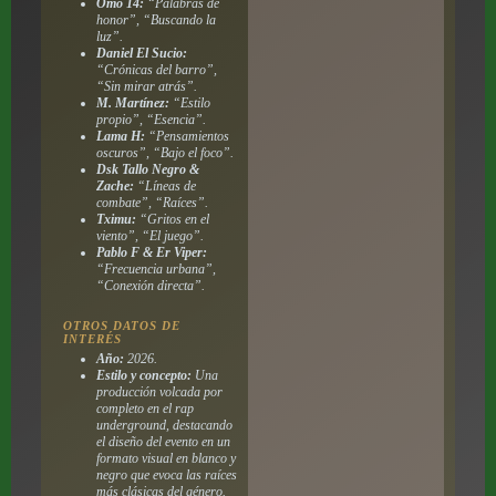
Omo 14:
“Palabras de
honor”, “Buscando la
luz”.
Daniel El Sucio:
“Crónicas del barro”,
“Sin mirar atrás”.
M. Martínez:
“Estilo
propio”, “Esencia”.
Lama H:
“Pensamientos
oscuros”, “Bajo el foco”.
Dsk Tallo Negro &
Zache:
“Líneas de
combate”, “Raíces”.
Tximu:
“Gritos en el
viento”, “El juego”.
Pablo F & Er Viper:
“Frecuencia urbana”,
“Conexión directa”.
OTROS DATOS DE
INTERÉS
Año:
2026.
Estilo y concepto:
Una
producción volcada por
completo en el rap
underground, destacando
el diseño del evento en un
formato visual en blanco y
negro que evoca las raíces
más clásicas del género.