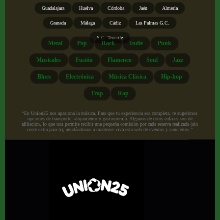
Guadalajara
Huelva
Córdoba
Jaén
Almería
Granada
Málaga
Cádiz
Las Palmas G.C.
S.C. Tenerife
Metal
Pop
Rock
Indie
Punk
Musicales
Fusión
Flamenco
Soul
Jazz
Blues
Electrónica
Música Clásica
Hip-hop
Trap
Rap
“En Union25 nos apasiona la música. Para que tu experiencia sea completa, te sugerimos
opciones de transporte, alojamiento y gastronomía. Algunos de estos enlaces son de
afiliación, lo que nos permite recibir una pequeña comisión por cada reserva realizada (sin
coste extra para ti), ayudándonos a mantener viva esta web de eventos y conciertos.”