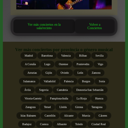
Ver más conciertos en la
Volver a
sala/recinto
Conciertos
Ver más conciertos por provincia o género musical
Madrid
Barcelona
Valencia
Bilbao
Sevilla
A Coruña
Lugo
Ourense
Pontevedra
Vigo
Asturias
Gijón
Oviedo
León
Zamora
Salamanca
Valladolid
Palencia
Burgos
Soria
Ávila
Segovia
Cantabria
Donostia-San Sebastián
Vitoria-Gasteiz
Pamplona-Iruña
La Rioja
Huesca
Zaragoza
Teruel
Lleida
Girona
Tarragona
Islas Baleares
Castellón
Alicante
Murcia
Cáceres
Badajoz
Cuenca
Albacete
Toledo
Ciudad Real