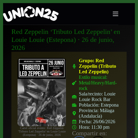
Red Zeppelin ‘Tributo Led Zeppelin’ en
Louie Louie (Estepona) · 26 de junio,
2026
Grupo:
Red
Zeppelin (Tributo
Led Zeppelin)
Estilo musical:
Metal/Heavy/Hard-
rock
Sala/recinto:
Louie
Louie Rock Bar
Población:
Estepona
Provincia:
Málaga
(Andalucía)
Fecha:
26/06/2026
Hora:
11:30 pm
Cartel oficial evento: Red Zeppelin
‘Tributo Led Zeppelin’ en Louie Louie
Compartir en:
(Estepona) · 26 de junio, 2026