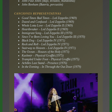
John Paul Jones (Bajo, teclados, mandolina)
John Bonham (Batería, percusión)
CANCIONES REPRESENTATIVAS
Good Times Bad Times – Led Zeppelin (1969)
Dazed and Confused – Led Zeppelin (1969)
Whole Lotta Love – Led Zeppelin II (1969)
Heartbreaker – Led Zeppelin II (1969)
Immigrant Song – Led Zeppelin III (1970)
Since I’ve Been Loving You – Led Zeppelin III (1970)
Black Dog – Led Zeppelin IV (1971)
Rock and Roll – Led Zeppelin IV (1971)
Stairway to Heaven – Led Zeppelin IV (1971)
The Ocean – Houses of the Holy (1973)
Kashmir – Physical Graffiti (1975)
Trampled Under Foot – Physical Graffiti (1975)
Achilles Last Stand – Presence (1976)
In the Evening – In Through the Out Door (1979)