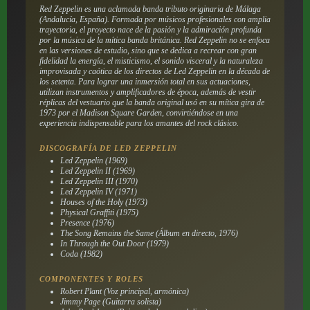
Red Zeppelin es una aclamada banda tributo originaria de Málaga
(Andalucía, España). Formada por músicos profesionales con amplia
trayectoria, el proyecto nace de la pasión y la admiración profunda
por la música de la mítica banda británica. Red Zeppelin no se enfoca
en las versiones de estudio, sino que se dedica a recrear con gran
fidelidad la energía, el misticismo, el sonido visceral y la naturaleza
improvisada y caótica de los directos de Led Zeppelin en la década de
los setenta. Para lograr una inmersión total en sus actuaciones,
utilizan instrumentos y amplificadores de época, además de vestir
réplicas del vestuario que la banda original usó en su mítica gira de
1973 por el Madison Square Garden, convirtiéndose en una
experiencia indispensable para los amantes del rock clásico.
DISCOGRAFÍA DE LED ZEPPELIN
Led Zeppelin (1969)
Led Zeppelin II (1969)
Led Zeppelin III (1970)
Led Zeppelin IV (1971)
Houses of the Holy (1973)
Physical Graffiti (1975)
Presence (1976)
The Song Remains the Same (Álbum en directo, 1976)
In Through the Out Door (1979)
Coda (1982)
COMPONENTES Y ROLES
Robert Plant (Voz principal, armónica)
Jimmy Page (Guitarra solista)