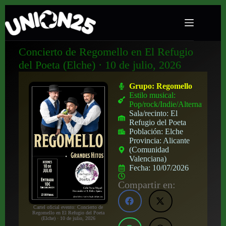
Concierto de Regomello en El Refugio
del Poeta (Elche) · 10 de julio, 2026
Grupo:
Regomello
Estilo musical:
Pop/rock/Indie/Alternativo
Sala/recinto:
El
Refugio del Poeta
Población:
Elche
Provincia:
Alicante
(Comunidad
Valenciana)
Fecha:
10/07/2026
Compartir en:
Cartel oficial evento: Concierto de
Regomello en El Refugio del Poeta
(Elche) · 10 de julio, 2026