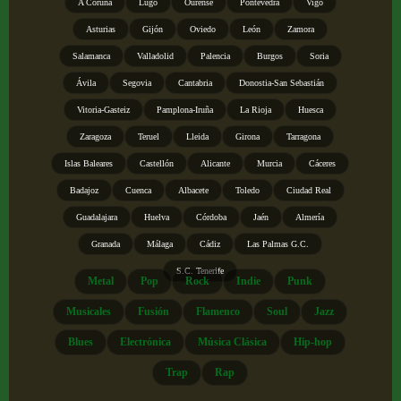
A Coruña
Lugo
Ourense
Pontevedra
Vigo
Asturias
Gijón
Oviedo
León
Zamora
Salamanca
Valladolid
Palencia
Burgos
Soria
Ávila
Segovia
Cantabria
Donostia-San Sebastián
Vitoria-Gasteiz
Pamplona-Iruña
La Rioja
Huesca
Zaragoza
Teruel
Lleida
Girona
Tarragona
Islas Baleares
Castellón
Alicante
Murcia
Cáceres
Badajoz
Cuenca
Albacete
Toledo
Ciudad Real
Guadalajara
Huelva
Córdoba
Jaén
Almería
Granada
Málaga
Cádiz
Las Palmas G.C.
S.C. Tenerife
Metal
Pop
Rock
Indie
Punk
Musicales
Fusión
Flamenco
Soul
Jazz
Blues
Electrónica
Música Clásica
Hip-hop
Trap
Rap