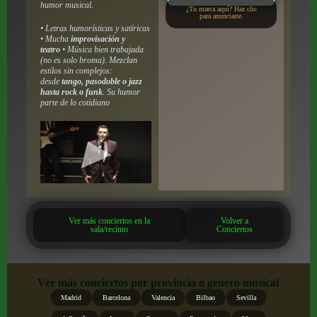
humor musical.
¿Tu marca aquí? Haz clic
para anunciarte.
• Letras humorísticas y satíricas
• Mucha
improvisación y
teatro
• Música bien trabajada
(no es solo broma). Mezclan
estilos sin complejos:
desde
tango, pasodoble o jazz
hasta rock o funk
. Su humor
parte de lo cotidiano
Ver más conciertos en la
Volver a
sala/recinto
Conciertos
Ver más conciertos por provincia o género musical
Madrid
Barcelona
Valencia
Bilbao
Sevilla