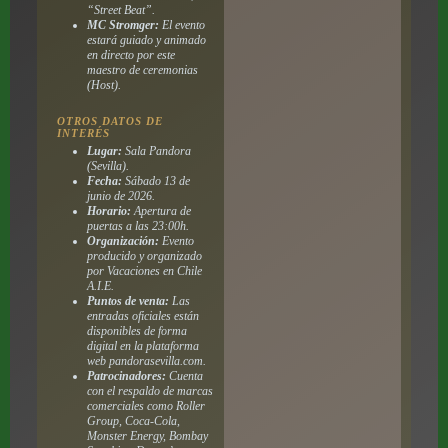
“Street Beat”.
MC Stromger:
El evento
estará guiado y animado
en directo por este
maestro de ceremonias
(Host).
OTROS DATOS DE
INTERÉS
Lugar:
Sala Pandora
(Sevilla).
Fecha:
Sábado 13 de
junio de 2026.
Horario:
Apertura de
puertas a las 23:00h.
Organización:
Evento
producido y organizado
por Vacaciones en Chile
A.I.E.
Puntos de venta:
Las
entradas oficiales están
disponibles de forma
digital en la plataforma
web pandorasevilla.com.
Patrocinadores:
Cuenta
con el respaldo de marcas
comerciales como Roller
Group, Coca-Cola,
Monster Energy, Bombay