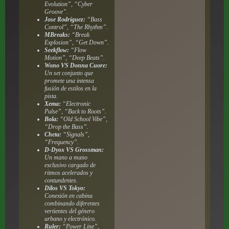
Evolution”, “Cyber
Groove”.
Jose Rodríguez:
“Bass
Control”, “The Rhythm”.
MBreaks:
“Break
Explosion”, “Get Down”.
Seekflow:
“Flow
Motion”, “Deep Beats”.
Wono VS Donna Cuore:
Un set conjunto que
promete una intensa
fusión de estilos en la
pista.
Xema:
“Electronic
Pulse”, “Back to Roots”.
Bola:
“Old School Vibe”,
“Drop the Bass”.
Cheta:
“Signals”,
“Frequency”.
D-Dyox VS Grossman:
Un mano a mano
exclusivo cargado de
ritmos acelerados y
contundentes.
Dilos VS Tokyo:
Conexión en cabina
combinando diferentes
vertientes del género
urbano y electrónico.
Ruler:
“Power Line”,