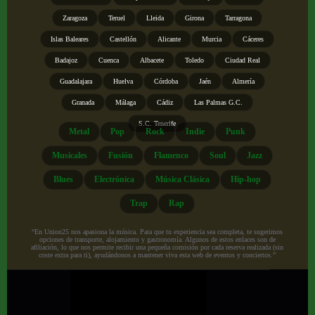
Zaragoza
Teruel
Lleida
Girona
Tarragona
Islas Baleares
Castellón
Alicante
Murcia
Cáceres
Badajoz
Cuenca
Albacete
Toledo
Ciudad Real
Guadalajara
Huelva
Córdoba
Jaén
Almería
Granada
Málaga
Cádiz
Las Palmas G.C.
S.C. Tenerife
Metal
Pop
Rock
Indie
Punk
Musicales
Fusión
Flamenco
Soul
Jazz
Blues
Electrónica
Música Clásica
Hip-hop
Trap
Rap
“En Union25 nos apasiona la música. Para que tu experiencia sea completa, te sugerimos
opciones de transporte, alojamiento y gastronomía. Algunos de estos enlaces son de
afiliación, lo que nos permite recibir una pequeña comisión por cada reserva realizada (sin
coste extra para ti), ayudándonos a mantener viva esta web de eventos y conciertos.”