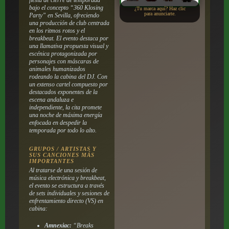
bajo el concepto “360 Klosing
¿Tu marca aquí? Haz clic
para anunciarte.
Party” en Sevilla, ofreciendo
una producción de club centrada
en los ritmos rotos y el
breakbeat. El evento destaca por
una llamativa propuesta visual y
escénica protagonizada por
personajes con máscaras de
animales humanizados
rodeando la cabina del DJ. Con
un extenso cartel compuesto por
destacados exponentes de la
escena andaluza e
independiente, la cita promete
una noche de máxima energía
enfocada en despedir la
temporada por todo lo alto.
GRUPOS / ARTISTAS Y
SUS CANCIONES MÁS
IMPORTANTES
Al tratarse de una sesión de
música electrónica y breakbeat,
el evento se estructura a través
de sets individuales y sesiones de
enfrentamiento directo (VS) en
cabina:
Amnexiac:
“Breaks