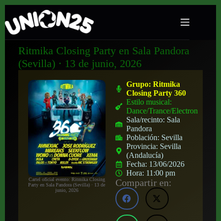
Ritmika Closing Party en Sala Pandora
(Sevilla) · 13 de junio, 2026
Grupo:
Ritmika
Closing Party 360
Estilo musical:
Dance/Trance/Electronica
Sala/recinto:
Sala
Pandora
Población:
Sevilla
Provincia:
Sevilla
(Andalucía)
Fecha:
13/06/2026
Hora:
11:00 pm
Cartel oficial evento: Ritmika Closing
Compartir en:
Party en Sala Pandora (Sevilla) · 13 de
junio, 2026