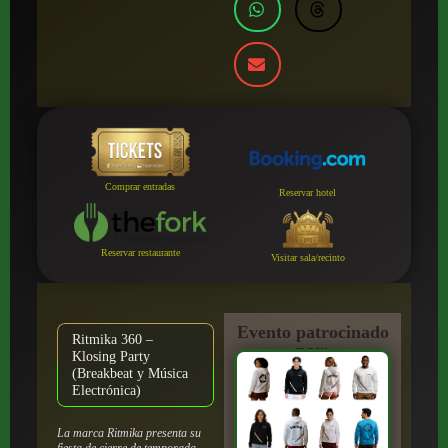
Comprar entradas
Reservar hotel
Reservar restaurante
Visitar sala/recinto
Evento patrocinado
Ritmika 360 –
por:
Klosing Party
(Breakbeat y Música
Electrónica)
La marca Ritmika presenta su
fiesta de cierre de temporada