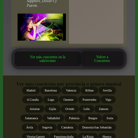
Sapphire, Dewar’s y
Patrón.
Ver más conciertos en la
Volver a
sala/recinto
Conciertos
Ver más conciertos por provincia o género musical
Madrid
Barcelona
Valencia
Bilbao
Sevilla
A Coruña
Lugo
Ourense
Pontevedra
Vigo
Asturias
Gijón
Oviedo
León
Zamora
Salamanca
Valladolid
Palencia
Burgos
Soria
Ávila
Segovia
Cantabria
Donostia-San Sebastián
Vitoria-Gasteiz
Pamplona-Iruña
La Rioja
Huesca