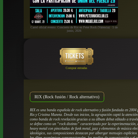
Cartel oficial evento: Concierto de Rix en Peter Rock (Valencia) · 5 de
junio, 2026
Comprar entradas
RIX (Rock fusión / Rock alternativo)
RIX es una banda española de rock alternativo y fusión fundada en 2004
Rix y Cristina Muneta. Desde sus inicios, la agrupación captó la atención
como banda de rock revelación gracias a su álbum debut editado a través
se define como un “rock distinto” caracterizado por la experimentación, 
heavy metal con pinceladas de funk metal, jazz y elementos de música elec
ideológico, sus composiciones destacan por albergar mensajes explícitos 
las élites económicas supranacionales, los medios de comunicación y el 