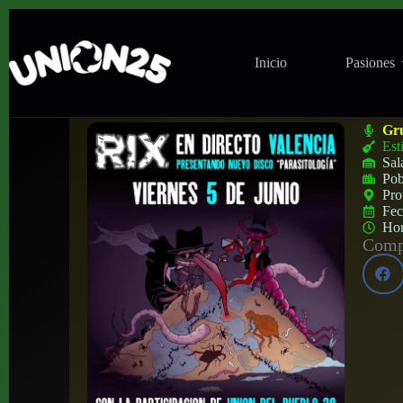
Inicio
Pasiones
Concierto de Rix en Peter Rock (Valencia
Gr
Est
Sal
Pob
Pro
Fe
Ho
Compa