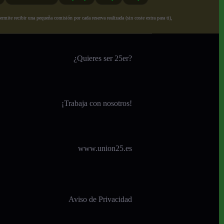
ite recibir una pequeña comisión por cada reserva realizada (sin coste extra para ti),
¿Quieres ser 25er?
¡
Trabaja con nosotros!
www.union25.es
Aviso de Privacidad