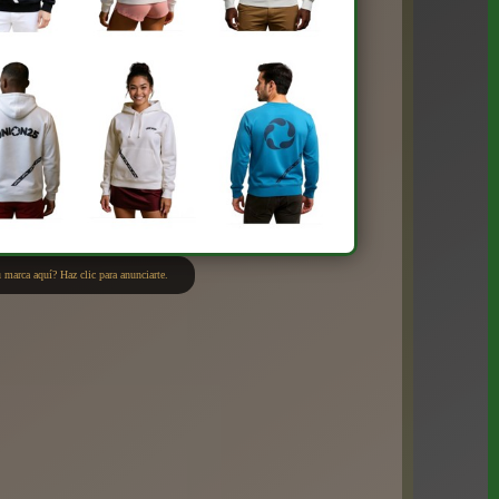
 marca aquí? Haz clic para anunciarte.