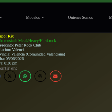
Modelos
Quiénes Somos
M
) · 5 de junio, 2026
upo:
Rix
ilo musical: Metal/Heavy/Hard-rock
a/recinto:
Peter Rock Club
lación:
Valencia
vincia:
Valencia (Comunidad Valenciana)
cha:
05/06/2026
ra:
8:30 pm
rtir en: