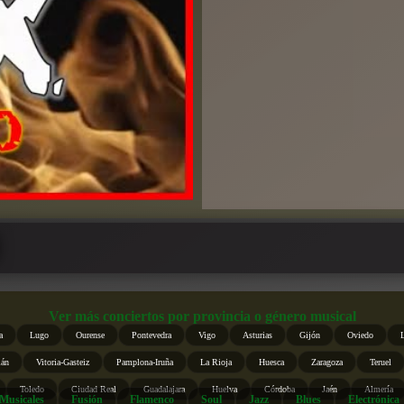
Ver más conciertos por provincia o género musical
a
Lugo
Ourense
Pontevedra
Vigo
Asturias
Gijón
Oviedo
ián
Vitoria-Gasteiz
Pamplona-Iruña
La Rioja
Huesca
Zaragoza
Teruel
Toledo
Ciudad Real
Guadalajara
Huelva
Córdoba
Jaén
Almería
Musicales
Fusión
Flamenco
Soul
Jazz
Blues
Electrónica