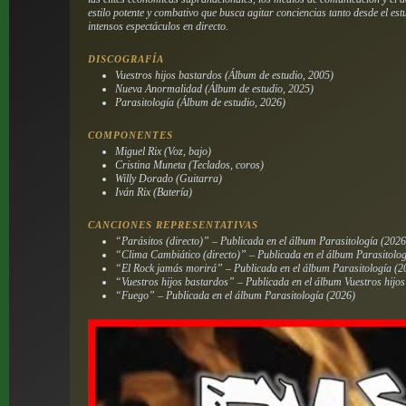
estilo potente y combativo que busca agitar conciencias tanto desde el es
intensos espectáculos en directo.
DISCOGRAFÍA
Vuestros hijos bastardos
(Álbum de estudio, 2005)
Nueva Anormalidad
(Álbum de estudio, 2025)
Parasitología
(Álbum de estudio, 2026)
COMPONENTES
Miguel Rix (Voz, bajo)
Cristina Muneta (Teclados, coros)
Willy Dorado (Guitarra)
Iván Rix (Batería)
CANCIONES REPRESENTATIVAS
“Parásitos (directo)” – Publicada en el álbum
Parasitología
(2026
“Clima Cambiático (directo)” – Publicada en el álbum
Parasitolo
“El Rock jamás morirá” – Publicada en el álbum
Parasitología
(2
“Vuestros hijos bastardos” – Publicada en el álbum
Vuestros hijo
“Fuego” – Publicada en el álbum
Parasitología
(2026)