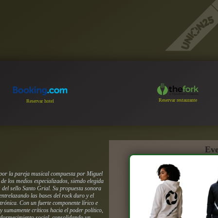
Reservar restaurante
Reservar hotel
Eve
 por la pareja musical compuesta por Miguel
 de los medios especializados, siendo elegida
 del sello Santo Grial. Su propuesta sonora
entrelazando las bases del rock duro y el
trónica. Con un fuerte componente lírico e
y sumamente críticos hacia el poder político,
adormecimiento social, consolidando un