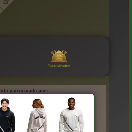
Visitar sala/recinto
nto patrocinado por: