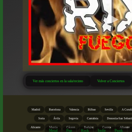
Ver más conciertos en la sala/recinto
Volver a Conciertos
Madrid
Barcelona
Valencia
Bilbao
Sevilla
A Coruñ
Soria
Ávila
Segovia
Cantabria
Donostia-San Sebast
Alicante
Murcia
Cáceres
Badajoz
Cuenca
Albacete
Metal
Pop
Rock
Indie
Punk