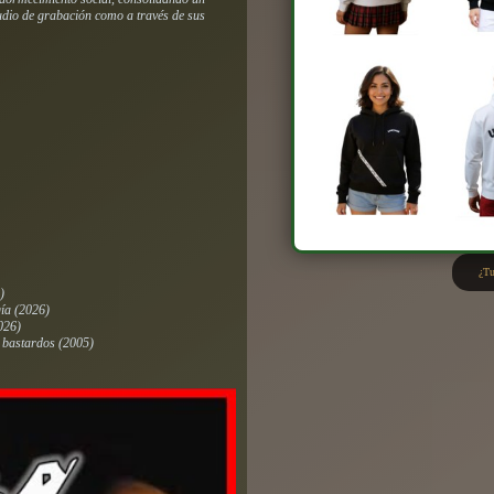
tudio de grabación como a través de sus
¿Tu
)
gía
(2026)
026)
s bastardos
(2005)