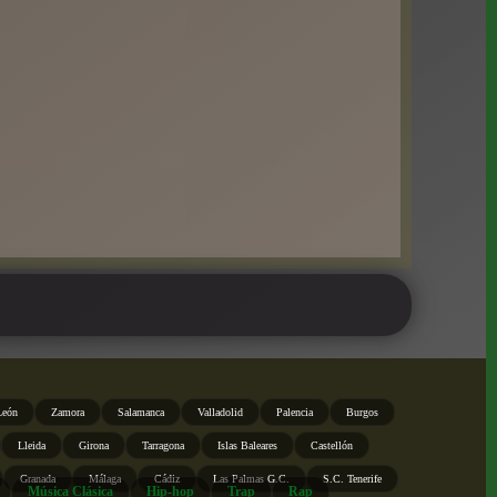
León
Zamora
Salamanca
Valladolid
Palencia
Burgos
Lleida
Girona
Tarragona
Islas Baleares
Castellón
Granada
Málaga
Cádiz
Las Palmas G.C.
S.C. Tenerife
Música Clásica
Hip-hop
Trap
Rap