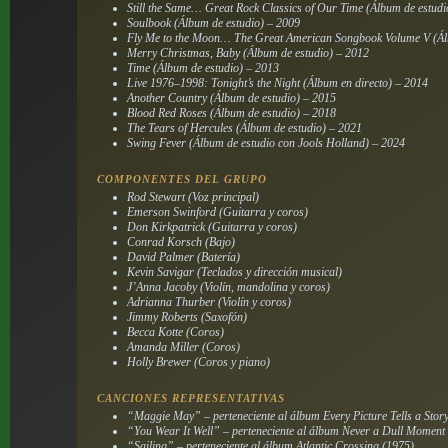
Still the Same… Great Rock Classics of Our Time
(Álbum de estudi
Soulbook
(Álbum de estudio) – 2009
Fly Me to the Moon… The Great American Songbook Volume V
(Ál
Merry Christmas, Baby
(Álbum de estudio) – 2012
Time
(Álbum de estudio) – 2013
Live 1976–1998: Tonight’s the Night
(Álbum en directo) – 2014
Another Country
(Álbum de estudio) – 2015
Blood Red Roses
(Álbum de estudio) – 2018
The Tears of Hercules
(Álbum de estudio) – 2021
Swing Fever
(Álbum de estudio con Jools Holland) – 2024
COMPONENTES DEL GRUPO
Rod Stewart (Voz principal)
Emerson Swinford (Guitarra y coros)
Don Kirkpatrick (Guitarra y coros)
Conrad Korsch (Bajo)
David Palmer (Batería)
Kevin Savigar (Teclados y dirección musical)
J’Anna Jacoby (Violín, mandolina y coros)
Adrianna Thurber (Violín y coros)
Jimmy Roberts (Saxofón)
Becca Kotte (Coros)
Amanda Miller (Coros)
Holly Brewer (Coros y piano)
CANCIONES REPRESENTATIVAS
“Maggie May” – perteneciente al álbum
Every Picture Tells a Stor
“You Wear It Well” – perteneciente al álbum
Never a Dull Moment
“Sailing” – perteneciente al álbum
Atlantic Crossing
(1975)