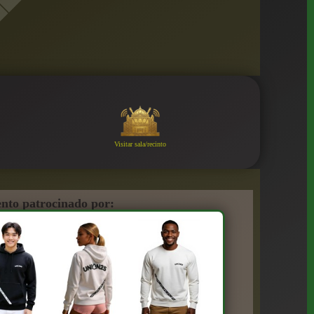
Visitar sala/recinto
nto patrocinado por: