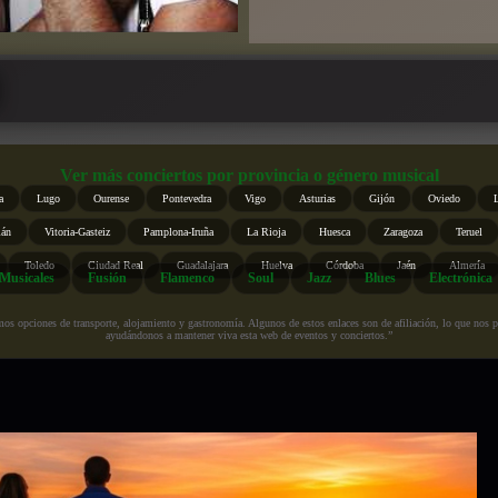
Ver más conciertos por provincia o género musical
a
Lugo
Ourense
Pontevedra
Vigo
Asturias
Gijón
Oviedo
ián
Vitoria-Gasteiz
Pamplona-Iruña
La Rioja
Huesca
Zaragoza
Teruel
Toledo
Ciudad Real
Guadalajara
Huelva
Córdoba
Jaén
Almería
Musicales
Fusión
Flamenco
Soul
Jazz
Blues
Electrónica
s opciones de transporte, alojamiento y gastronomía. Algunos de estos enlaces son de afiliación, lo que nos perm
ayudándonos a mantener viva esta web de eventos y conciertos.”