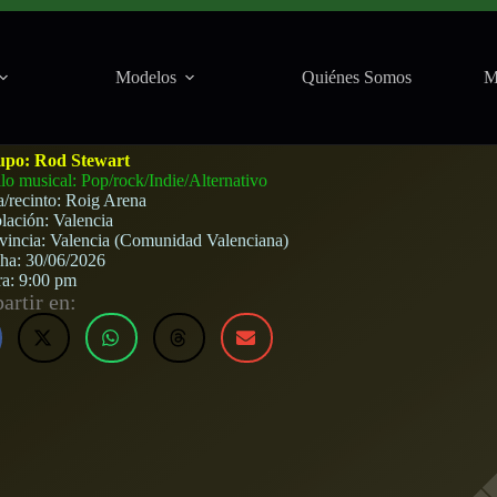
Modelos
Quiénes Somos
M
Valencia) · 30 de junio, 2026
upo:
Rod Stewart
ilo musical: Pop/rock/Indie/Alternativo
a/recinto:
Roig Arena
lación:
Valencia
vincia:
Valencia (Comunidad Valenciana)
cha:
30/06/2026
ra:
9:00 pm
rtir en: