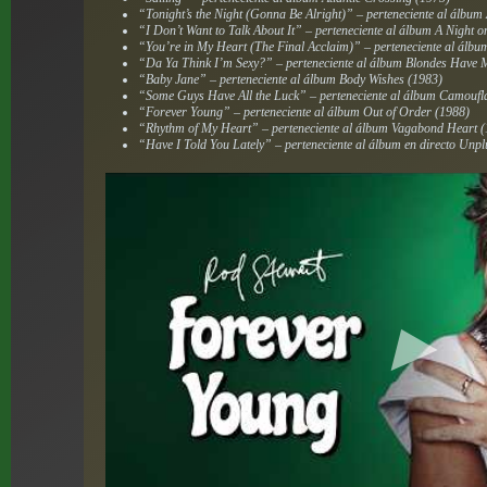
“Tonight’s the Night (Gonna Be Alright)” – perteneciente al álbum
“I Don’t Want to Talk About It” – perteneciente al álbum
A Night o
“You’re in My Heart (The Final Acclaim)” – perteneciente al álb
“Da Ya Think I’m Sexy?” – perteneciente al álbum
Blondes Have 
“Baby Jane” – perteneciente al álbum
Body Wishes
(1983)
“Some Guys Have All the Luck” – perteneciente al álbum
Camoufl
“Forever Young” – perteneciente al álbum
Out of Order
(1988)
“Rhythm of My Heart” – perteneciente al álbum
Vagabond Heart
(
“Have I Told You Lately” – perteneciente al álbum en directo
Unpl