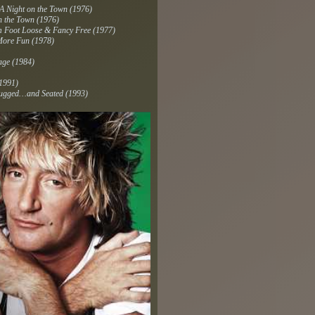
A Night on the Town
(1976)
n the Town
(1976)
um
Foot Loose & Fancy Free
(1977)
More Fun
(1978)
age
(1984)
1991)
ugged…and Seated
(1993)