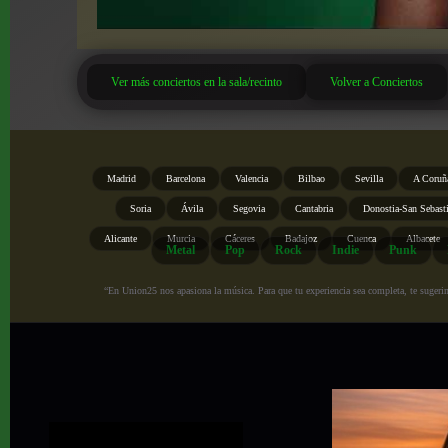
Ver más conciertos en la sala/recinto
Volver a Conciertos
Madrid
Barcelona
Valencia
Bilbao
Sevilla
A Coruñ
Soria
Ávila
Segovia
Cantabria
Donostia-San Sebast
Alicante
Murcia
Cáceres
Badajoz
Cuenca
Albacete
Metal
Pop
Rock
Indie
Punk
“En Union25 nos apasiona la música. Para que tu experiencia sea completa, te sugerimo