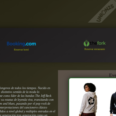
Reservar restaurante
Reservar hotel
Eve
 longevos de todos los tiempos. Nacido en
distintivo sentido de la moda lo
nte como líder de las bandas The Jeff Beck
su estatus de leyenda viva, transitando con
ythm and blues, pasando por el pop rock de
interpretaciones del cancionero clásico
dos a nivel global y múltiples entradas en el
te generación tras generación como un