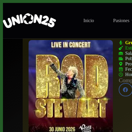
Inicio
Pasiones
Concierto de Rod Stewart en Roig Arena (
Gr
Est
Sal
Pob
Pro
Fe
Ho
Compa