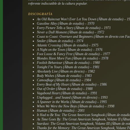
referente indiscutible de la cultura popular.
DISCOGRAFÍA
An Old Raincoat Won’t Ever Let You Down
(Álbum de estudio) – 1
Gasoline Alley
(Álbum de estudio) – 1970
Every Picture Tells a Story
(Álbum de estudio) – 1971
Never a Dull Moment
(Álbum de estudio) – 1972
Coast to Coast: Overture and Beginners
(Álbum en directo con Fa
Smiler
(Álbum de estudio) – 1974
Atlantic Crossing
(Álbum de estudio) – 1975
A Night on the Town
(Álbum de estudio) – 1976
Foot Loose & Fancy Free
(Álbum de estudio) – 1977
Blondes Have More Fun
(Álbum de estudio) – 1978
Foolish Behaviour
(Álbum de estudio) – 1980
Tonight I’m Yours
(Álbum de estudio) – 1981
Absolutely Live
(Álbum en directo) – 1982
Body Wishes
(Álbum de estudio) – 1983
Camouflage
(Álbum de estudio) – 1984
Every Beat of My Heart
(Álbum de estudio) – 1986
Out of Order
(Álbum de estudio) – 1988
Vagabond Heart
(Álbum de estudio) – 1991
Unplugged…and Seated
(Álbum en directo) – 1993
A Spanner in the Works
(Álbum de estudio) – 1995
When We Were the New Boys
(Álbum de estudio) – 1998
Human
(Álbum de estudio) – 2001
It Had to Be You: The Great American Songbook
(Álbum de estudi
As Time Goes By: The Great American Songbook, Volume II
(Álbum
Stardust: The Great American Songbook, Volume III
(Álbum de est
Thanks for the Memory: The Great American Songbook, Volume I