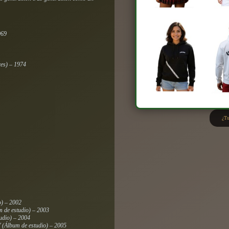
969
ces) – 1974
¿Tu
o) – 2002
 de estudio) – 2003
udio) – 2004
V
(Álbum de estudio) – 2005