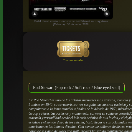
Cartel oficial evento: Concierto de Rod Stewart en Roig Arena
(Valencia) · 30 de junio, 2026
Comprar entradas
Rod Stewart (Pop rock / Soft rock / Blue-eyed soul)
Sir Rod Stewart es uno de los artistas musicales más exitosos, icónicos y
Londres en 1945, su característica voz rasgada, su carisma escénico y su 
catapultaron a la fama mundial a finales de la década de 1960, inicialme
Group y Faces. Su posterior y monumental carrera en solitario consolidó 
maestría y versatilidad desde el folk rock acústico de sus inicios y el rh
estadios y el sonido disco de los setenta, hasta llegar a sus aclamadas re
americano en las últimas décadas. Con cientos de millones de discos vendi
Salón de la Fama del Rock and Roll, Stewart ha sabido mantenerse vigen