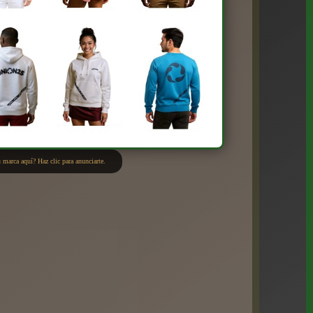
 marca aquí? Haz clic para anunciarte.