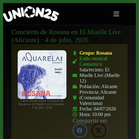
Concierto de Rosana en El Muelle Live
(Alicante) · 4 de julio, 2026
Grupo:
Rosana
Estilo musical:
Cantautor/a
Sala/recinto:
El
Muelle Live (Muelle
12)
Población:
Alicante
Provincia:
Alicante
(Comunidad
Cartel oficial evento: Concierto de
Valenciana)
Rosana en El Muelle Live (Alicante) ·
4 de julio, 2026
Fecha:
04/07/2026
Hora:
10:00 pm
Compartir en: