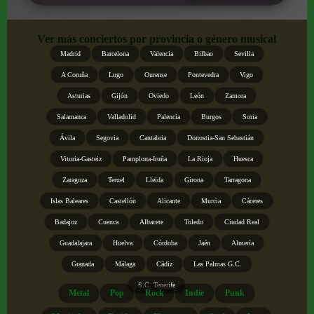
Ver más conciertos por provincia o género musical
Madrid
Barcelona
Valencia
Bilbao
Sevilla
A Coruña
Lugo
Ourense
Pontevedra
Vigo
Asturias
Gijón
Oviedo
León
Zamora
Salamanca
Valladolid
Palencia
Burgos
Soria
Ávila
Segovia
Cantabria
Donostia-San Sebastián
Vitoria-Gasteiz
Pamplona-Iruña
La Rioja
Huesca
Zaragoza
Teruel
Lleida
Girona
Tarragona
Islas Baleares
Castellón
Alicante
Murcia
Cáceres
Badajoz
Cuenca
Albacete
Toledo
Ciudad Real
Guadalajara
Huelva
Córdoba
Jaén
Almería
Granada
Málaga
Cádiz
Las Palmas G.C.
S.C. Tenerife
Metal
Pop
Rock
Indie
Punk