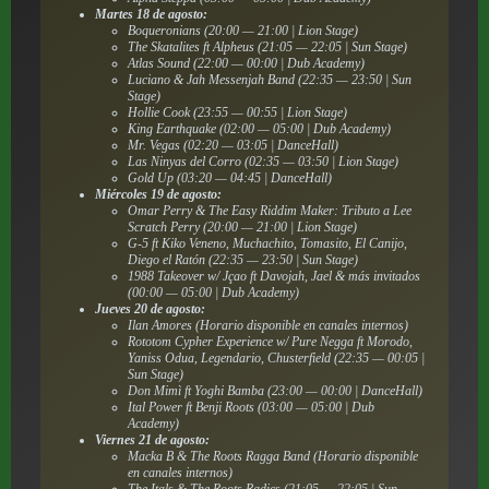
Martes 18 de agosto:
Boqueronians (20:00 — 21:00 | Lion Stage)
The Skatalites ft Alpheus (21:05 — 22:05 | Sun Stage)
Atlas Sound (22:00 — 00:00 | Dub Academy)
Luciano & Jah Messenjah Band (22:35 — 23:50 | Sun
Stage)
Hollie Cook (23:55 — 00:55 | Lion Stage)
King Earthquake (02:00 — 05:00 | Dub Academy)
Mr. Vegas (02:20 — 03:05 | DanceHall)
Las Ninyas del Corro (02:35 — 03:50 | Lion Stage)
Gold Up (03:20 — 04:45 | DanceHall)
Miércoles 19 de agosto:
Omar Perry & The Easy Riddim Maker: Tributo a Lee
Scratch Perry (20:00 — 21:00 | Lion Stage)
G-5 ft Kiko Veneno, Muchachito, Tomasito, El Canijo,
Diego el Ratón (22:35 — 23:50 | Sun Stage)
1988 Takeover w/ Jçao ft Davojah, Jael & más invitados
(00:00 — 05:00 | Dub Academy)
Jueves 20 de agosto:
Ilan Amores (Horario disponible en canales internos)
Rototom Cypher Experience w/ Pure Negga ft Morodo,
Yaniss Odua, Legendario, Chusterfield (22:35 — 00:05 |
Sun Stage)
Don Mimì ft Yoghi Bamba (23:00 — 00:00 | DanceHall)
Ital Power ft Benji Roots (03:00 — 05:00 | Dub
Academy)
Viernes 21 de agosto:
Macka B & The Roots Ragga Band (Horario disponible
en canales internos)
The Itals & The Roots Radics (21:05 — 22:05 | Sun