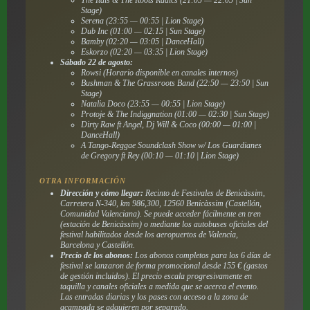
Stage)
Serena (23:55 — 00:55 | Lion Stage)
Dub Inc (01:00 — 02:15 | Sun Stage)
Bamby (02:20 — 03:05 | DanceHall)
Eskorzo (02:20 — 03:35 | Lion Stage)
Sábado 22 de agosto:
Rowsi (Horario disponible en canales internos)
Bushman & The Grassroots Band (22:50 — 23:50 | Sun
Stage)
Natalia Doco (23:55 — 00:55 | Lion Stage)
Protoje & The Indiggnation (01:00 — 02:30 | Sun Stage)
Dirty Raw ft Angel, Dj Will & Coco (00:00 — 01:00 |
DanceHall)
A Tango-Reggae Soundclash Show w/ Los Guardianes
de Gregory ft Rey (00:10 — 01:10 | Lion Stage)
OTRA INFORMACIÓN
Dirección y cómo llegar:
Recinto de Festivales de Benicàssim,
Carretera N-340, km 986,300, 12560 Benicàssim (Castellón,
Comunidad Valenciana). Se puede acceder fácilmente en tren
(estación de Benicàssim) o mediante los autobuses oficiales del
festival habilitados desde los aeropuertos de Valencia,
Barcelona y Castellón.
Precio de los abonos:
Los abonos completos para los 6 días de
festival se lanzaron de forma promocional desde 155 € (gastos
de gestión incluidos). El precio escala progresivamente en
taquilla y canales oficiales a medida que se acerca el evento.
Las entradas diarias y los pases con acceso a la zona de
acampada se adquieren por separado.