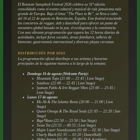
El Rototom Sunsplash Festival 2026 celebra su 31ª edición
consolidado como el evento cultural y musical de raíz jamaicana más
grande de Europa. Bajo el lema “The Place to Be”, se lleva a cabo
del 16 al 22 de agosto en Benicàssim, España. Este festival trasciende
los conciertos de reggae, dub y dancehall para ofrecer un punto de
encuentro global basado en la paz, el ecologismo y la convivencia.
Con una vibrante programación que supera las 12 horas diarias de
actividades, incluye foros sociales, áreas familiares, talleres de
bienestar, gastronomía internacional y diversas playas cercanas.
DISTRIBUCIÓN POR DÍAS
La programación oficial distribuye a sus artistas y horarios
principales de la siguiente manera a lo largo de la semana:
Domingo 16 de agosto (Welcome Party):
Mountain Tops (21:00 — 21:45 | Lion Stage)
Sotabosc (22:00 — 22:45 | Lion Stage)
Iyaman Pablo & Irie Reggae Vibes (23:00 — 23:45 |
Lion Stage)
Lunes 17 de agosto:
Mo Ali & The Islamic Roots (20:00 — 21:00 | Lion
Stage)
Queen Omega & The Royal Souls (21:05 — 22:20 | Sun
Stage)
Biga*Ranx (22:50 — 23:50 | Sun Stage)
Twan Tee (23:55 — 00:55 | Lion Stage)
Major Lazer Soundsystem (01:00 — 02:30 | Sun Stage)
Charly Black (02:35 — 03:20 | DanceHall)
Alpha Steppa (03:00 — 05:00 | Dub Academy)