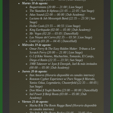
Martes 18 de agosto:
Boqueronians (20:00 — 21:00 | Lion Stage)
The Skatalites ft Alpheus (21:05 — 22:05 | Sun Stage)
Atlas Sound (22:00 — 00:00 | Dub Academy)
Luciano & Jah Messenjah Band (22:35 — 23:50 | Sun
Stage)
Hollie Cook (23:55 — 00:55 | Lion Stage)
King Earthquake (02:00 — 05:00 | Dub Academy)
Mr. Vegas (02:20 — 03:05 | DanceHall)
Las Ninyas del Corro (02:35 — 03:50 | Lion Stage)
Gold Up (03:20 — 04:45 | DanceHall)
Miércoles 19 de agosto:
Omar Perry & The Easy Riddim Maker: Tributo a Lee
Scratch Perry (20:00 — 21:00 | Lion Stage)
G-5 ft Kiko Veneno, Muchachito, Tomasito, El Canijo,
Diego el Ratón (22:35 — 23:50 | Sun Stage)
1988 Takeover w/ Jçao ft Davojah, Jael & más invitados
(00:00 — 05:00 | Dub Academy)
Jueves 20 de agosto:
Ilan Amores (Horario disponible en canales internos)
Rototom Cypher Experience w/ Pure Negga ft Morodo,
Yaniss Odua, Legendario, Chusterfield (22:35 — 00:05 |
Sun Stage)
Don Mimì ft Yoghi Bamba (23:00 — 00:00 | DanceHall)
Ital Power ft Benji Roots (03:00 — 05:00 | Dub
Academy)
Viernes 21 de agosto:
Macka B & The Roots Ragga Band (Horario disponible
en canales internos)
The Itals & The Roots Radics (21:05 — 22:05 | Sun