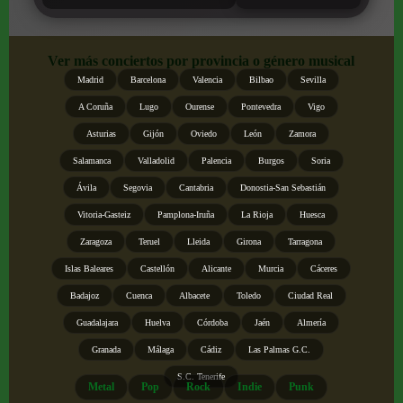
Ver más conciertos por provincia o género musical
Madrid
Barcelona
Valencia
Bilbao
Sevilla
A Coruña
Lugo
Ourense
Pontevedra
Vigo
Asturias
Gijón
Oviedo
León
Zamora
Salamanca
Valladolid
Palencia
Burgos
Soria
Ávila
Segovia
Cantabria
Donostia-San Sebastián
Vitoria-Gasteiz
Pamplona-Iruña
La Rioja
Huesca
Zaragoza
Teruel
Lleida
Girona
Tarragona
Islas Baleares
Castellón
Alicante
Murcia
Cáceres
Badajoz
Cuenca
Albacete
Toledo
Ciudad Real
Guadalajara
Huelva
Córdoba
Jaén
Almería
Granada
Málaga
Cádiz
Las Palmas G.C.
S.C. Tenerife
Metal
Pop
Rock
Indie
Punk