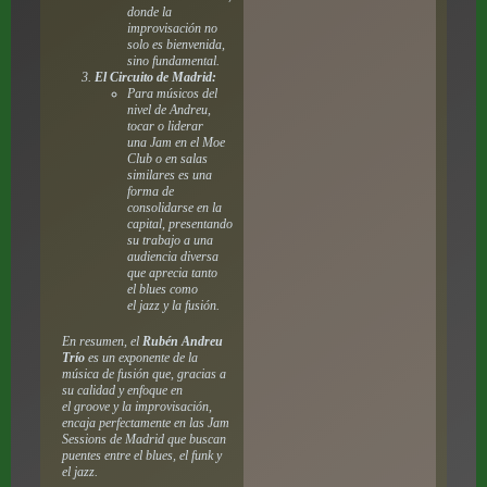
donde la
improvisación no
solo es bienvenida,
sino fundamental.
El Circuito de Madrid:
Para músicos del
nivel de Andreu,
tocar o liderar
una
Jam
en el Moe
Club o en salas
similares es una
forma de
consolidarse en la
capital, presentando
su trabajo a una
audiencia diversa
que aprecia tanto
el
blues
como
el
jazz
y la fusión.
En resumen, el
Rubén Andreu
Trío
es un exponente de la
música de fusión que, gracias a
su calidad y enfoque en
el
groove
y la improvisación,
encaja perfectamente en las
Jam
Sessions
de Madrid que buscan
puentes entre el
blues
, el
funk
y
el
jazz
.