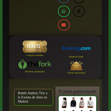
Comprar entradas
Reservar hotel
Reservar restaurante
Visitar sala/recinto
Evento patrocinado
Rubén Andreu Trío y
por:
la Escena de Jams en
Madrid