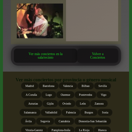
Ver más conciertos en la
Volver a
sala/recinto
Conciertos
Ver más conciertos por provincia o género musical
Madrid
Barcelona
Valencia
Bilbao
Sevilla
A Coruña
Lugo
Ourense
Pontevedra
Vigo
Asturias
Gijón
Oviedo
León
Zamora
Salamanca
Valladolid
Palencia
Burgos
Soria
Ávila
Segovia
Cantabria
Donostia-San Sebastián
Vitoria-Gasteiz
Pamplona-Iruña
La Rioja
Huesca