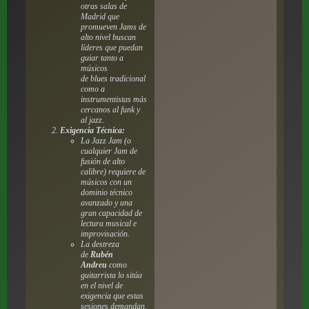
otras salas de
Madrid que
promueven
Jams
de
alto nivel buscan
líderes que puedan
guiar tanto a
músicos
de
blues
tradicional
como a
instrumentistas más
cercanos al
funk
y
al
jazz
.
Exigencia Técnica:
La
Jazz Jam
(o
cualquier
Jam
de
fusión de alto
calibre) requiere de
músicos con un
dominio técnico
avanzado y una
gran capacidad de
lectura musical e
improvisación.
La destreza
de
Rubén
Andreu
como
guitarrista lo sitúa
en el nivel de
exigencia que estas
sesiones demandan,