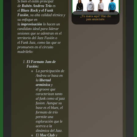
Si bien el estilo principal
de
Rubén Andreu Trío
es
el
Blues Rock y el Funk
Fusión
, su alta calidad técnica y
¿Tu marca aquí? Haz clic
su enfoque en
para anunciarte.
la
improvisación
lo hacen un
candidato ideal para liderar
sesiones que se adentran en el
territorio del
Jazz Fusión
o
el
Funk Jazz
, como las que se
promueven en el circuito
madrileño:
El Formato Jam de
Fusión:
La participación de
Andreu se basa en
la
libertad
armónica
y
el
groove
que
caracterizan tanto
al
funk
como al
jazz
fusion
. Aunque su
base es el
blues
, el
formato de trío
permite una
exploración que le
acerca a la
dinámica del
Jazz
.
El
Moe Club
y