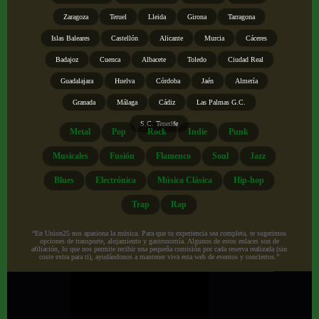
Zaragoza
Teruel
Lleida
Girona
Tarragona
Islas Baleares
Castellón
Alicante
Murcia
Cáceres
Badajoz
Cuenca
Albacete
Toledo
Ciudad Real
Guadalajara
Huelva
Córdoba
Jaén
Almería
Granada
Málaga
Cádiz
Las Palmas G.C.
S.C. Tenerife
Metal
Pop
Rock
Indie
Punk
Musicales
Fusión
Flamenco
Soul
Jazz
Blues
Electrónica
Música Clásica
Hip-hop
Trap
Rap
“En Union25 nos apasiona la música. Para que tu experiencia sea completa, te sugerimos
opciones de transporte, alojamiento y gastronomía. Algunos de estos enlaces son de
afiliación, lo que nos permite recibir una pequeña comisión por cada reserva realizada (sin
coste extra para ti), ayudándonos a mantener viva esta web de eventos y conciertos.”