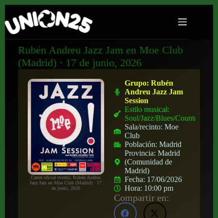
Rubén Andreu Jazz Jam en Moe Club
(Madrid) · 17 de junio, 2026
Grupo:
Rubén
Andreu Jazz Jam
Session
Estilo musical:
Soul/Jazz/Blues/Country
Sala/recinto:
Moe
Club
Población:
Madrid
Provincia:
Madrid
(Comunidad de
Madrid)
Cartel oficial evento: Rubén Andreu
Fecha:
17/06/2026
Jazz Jam en Moe Club (Madrid) · 17
Hora:
10:00 pm
de junio, 2026
Compartir en: