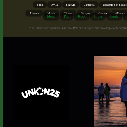
Soria
Ávila
Segovia
Cantabria
Donostia-San Sebast
Alicante
Murcia
Cáceres
Badajoz
Cuenca
Albacete
Metal
Pop
Rock
Indie
Punk
“En Union25 nos apasiona la música. Para que tu experiencia sea completa, te sugerimo