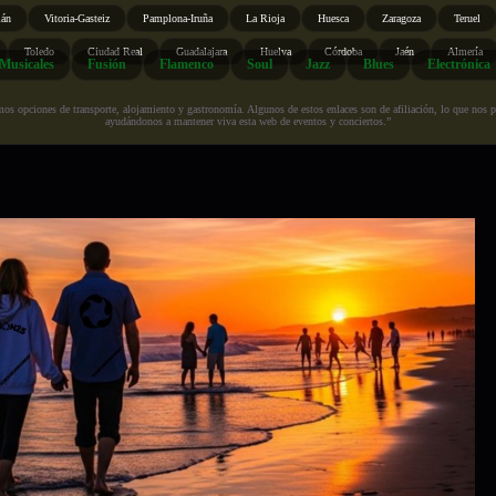
ián
Vitoria-Gasteiz
Pamplona-Iruña
La Rioja
Huesca
Zaragoza
Teruel
Toledo
Ciudad Real
Guadalajara
Huelva
Córdoba
Jaén
Almería
Musicales
Fusión
Flamenco
Soul
Jazz
Blues
Electrónica
s opciones de transporte, alojamiento y gastronomía. Algunos de estos enlaces son de afiliación, lo que nos perm
ayudándonos a mantener viva esta web de eventos y conciertos.”