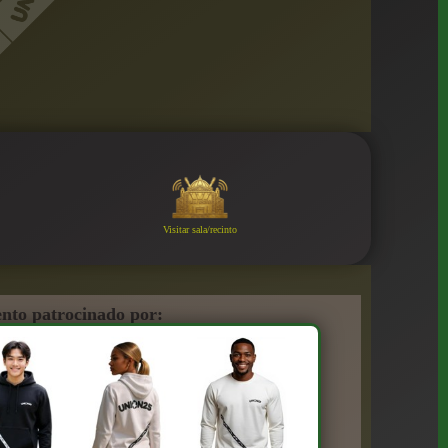
Visitar sala/recinto
nto patrocinado por: