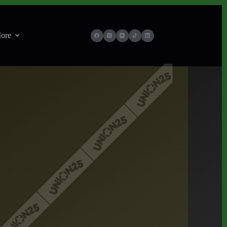
ore
026