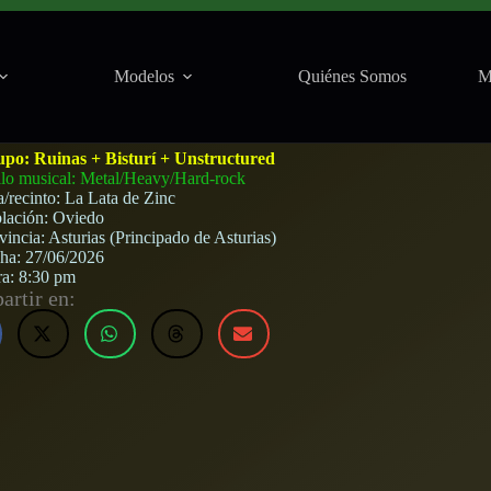
Modelos
Quiénes Somos
M
ured en La Lata de Zinc (Oviedo) · 27 de junio, 2
upo:
Ruinas + Bisturí + Unstructured
ilo musical: Metal/Heavy/Hard-rock
a/recinto:
La Lata de Zinc
lación:
Oviedo
vincia:
Asturias (Principado de Asturias)
cha:
27/06/2026
ra:
8:30 pm
rtir en: