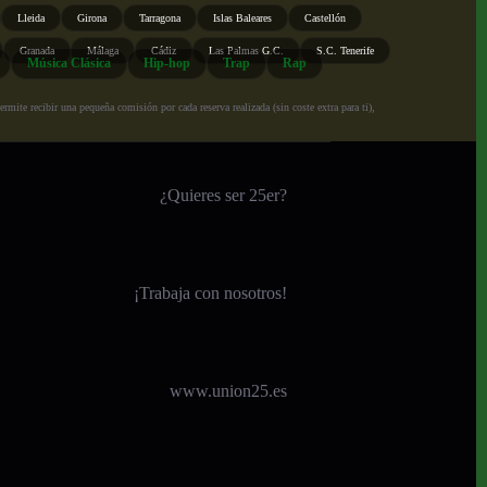
Lleida
Girona
Tarragona
Islas Baleares
Castellón
Granada
Málaga
Cádiz
Las Palmas G.C.
S.C. Tenerife
Música Clásica
Hip-hop
Trap
Rap
ite recibir una pequeña comisión por cada reserva realizada (sin coste extra para ti),
¿Quieres ser 25er?
¡
Trabaja con nosotros!
www.union25.es