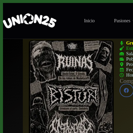
Inicio
Pasiones
Concierto de Ruinas + Bisturí + Unstruct
Gr
Est
Sal
Pob
Pro
Fe
Ho
Compa