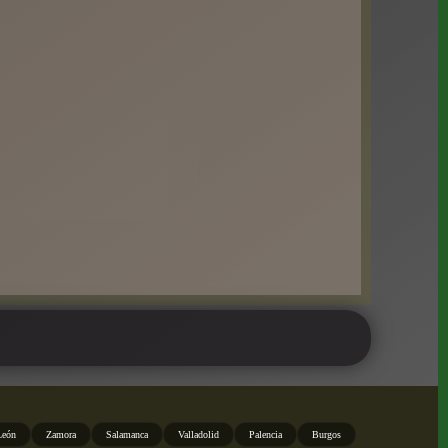
León
Zamora
Salamanca
Valladolid
Palencia
Burgos