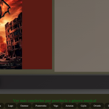
Ver más conciertos por provincia o género musical
a
Lugo
Ourense
Pontevedra
Vigo
Asturias
Gijón
Oviedo