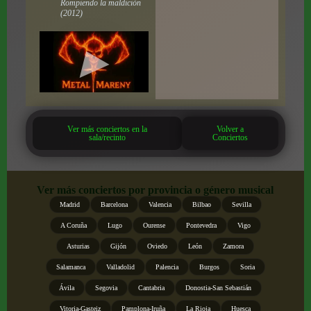
Rompiendo la maldición
(2012)
Ver más conciertos en la
Volver a
sala/recinto
Conciertos
Ver más conciertos por provincia o género musical
Madrid
Barcelona
Valencia
Bilbao
Sevilla
A Coruña
Lugo
Ourense
Pontevedra
Vigo
Asturias
Gijón
Oviedo
León
Zamora
Salamanca
Valladolid
Palencia
Burgos
Soria
Ávila
Segovia
Cantabria
Donostia-San Sebastián
Vitoria-Gasteiz
Pamplona-Iruña
La Rioja
Huesca