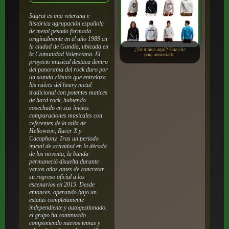
Sagrat es una veterana e
histórica agrupación española
de metal pesado formada
originalmente en el año 1989 en
la ciudad de Gandía, ubicada en
¿Tu marca aquí? Haz clic
la Comunidad Valenciana. El
para anunciarte.
proyecto musical destaca dentro
del panorama del rock duro por
un sonido clásico que entrelaza
las raíces del heavy metal
tradicional con potentes matices
de hard rock, habiendo
cosechado en sus inicios
comparaciones musicales con
referentes de la talla de
Helloween, Racer X y
Cacophony. Tras un periodo
inicial de actividad en la década
de los noventa, la banda
permaneció disuelta durante
varios años antes de concretar
su regreso oficial a los
escenarios en 2015. Desde
entonces, operando bajo un
estatus completamente
independiente y autogestionado,
el grupo ha continuado
componiendo nuevos temas y