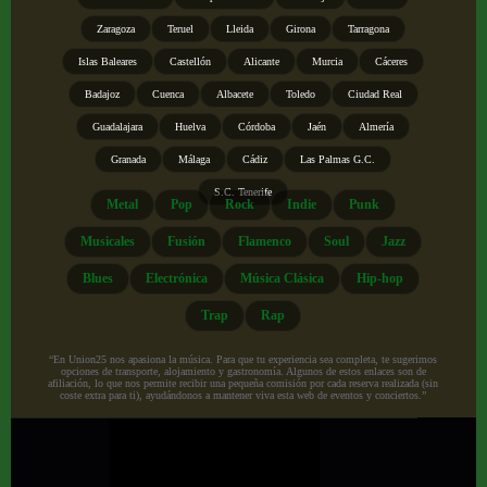
Zaragoza
Teruel
Lleida
Girona
Tarragona
Islas Baleares
Castellón
Alicante
Murcia
Cáceres
Badajoz
Cuenca
Albacete
Toledo
Ciudad Real
Guadalajara
Huelva
Córdoba
Jaén
Almería
Granada
Málaga
Cádiz
Las Palmas G.C.
S.C. Tenerife
Metal
Pop
Rock
Indie
Punk
Musicales
Fusión
Flamenco
Soul
Jazz
Blues
Electrónica
Música Clásica
Hip-hop
Trap
Rap
“En Union25 nos apasiona la música. Para que tu experiencia sea completa, te sugerimos
opciones de transporte, alojamiento y gastronomía. Algunos de estos enlaces son de
afiliación, lo que nos permite recibir una pequeña comisión por cada reserva realizada (sin
coste extra para ti), ayudándonos a mantener viva esta web de eventos y conciertos.”