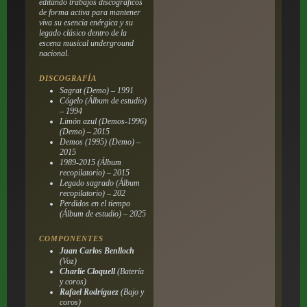
editando trabajos discográficos
de forma activa para mantener
viva su esencia enérgica y su
legado clásico dentro de la
escena musical underground
nacional.
DISCOGRAFÍA
Sagrat
(Demo) – 1991
Cógelo
(Álbum de estudio)
– 1994
Limón azul (Demos-1996)
(Demo) – 2015
Demos (1995)
(Demo) –
2015
1989-2015
(Álbum
recopilatorio) – 2015
Legado sagrado
(Álbum
recopilatorio) – 202
Perdidos en el tiempo
(Álbum de estudio) – 2025
COMPONENTES
Juan Carlos Benlloch
(Voz)
Charlie Cloquell
(Batería
y coros)
Rafael Rodríguez
(Bajo y
coros)