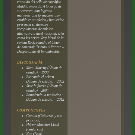
respaldo del sello discográfico
Maldito Records. A lo largo de
su carrera, han logrado
mantener una formación muy
estable en su núcleo y han tenido
presencia en diversos
recopilatorios de música
alternativa a nivel nacional, tales
como las series
Very Metal
de la
revista Rock Sound o el álbum
de homenaje
Tributo A Panzer –
Despertando Al Innombrable
.
DISCOGRAFÍA
Metal Mareny
(Álbum de
estudio) – 1998
Buscando el origen
(Álbum de estudio) – 2002
Siete la fuerza
(Álbum de
estudio) – 2004
Rompiendo la maldición
(Álbum de estudio) – 2012
COMPONENTES
Gamba (Guitarras y voz
principal)
Héctor Martínez Lledó
(Guitarras)
Nap (Bajo)