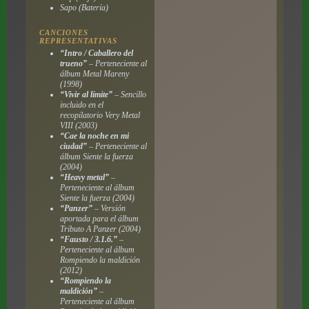
Sapo (Batería)
CANCIONES
REPRESENTATIVAS
“Intro / Caballero del
trueno”
– Perteneciente al
álbum
Metal Mareny
(1998)
“Vivir al límite”
– Sencillo
incluido en el
recopilatorio
Very Metal
VIII
(2003)
“Cae la noche en mi
ciudad”
– Perteneciente al
álbum
Siente la fuerza
(2004)
“Heavy metal”
–
Perteneciente al álbum
Siente la fuerza
(2004)
“Panzer”
– Versión
aportada para el álbum
Tributo A Panzer
(2004)
“Fausto / 3.1.6.”
–
Perteneciente al álbum
Rompiendo la maldición
(2012)
“Rompiendo la
maldición”
–
Perteneciente al álbum