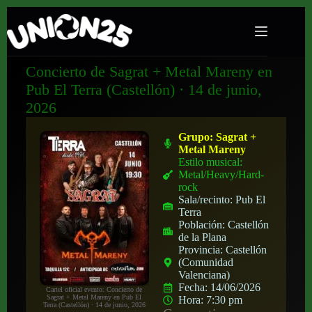
Concierto de Sagrat + Metal Mareny en
Pub El Terra (Castellón) · 14 de junio,
2026
Grupo:
Sagrat +
Metal Mareny
Estilo musical:
Metal/Heavy/Hard-
rock
Sala/recinto:
Pub El
Terra
Población:
Castellón
de la Plana
Provincia:
Castellón
(Comunidad
Valenciana)
Fecha:
14/06/2026
Cartel oficial evento: Concierto de
Sagrat + Metal Mareny en Pub El
Hora:
7:30 pm
Terra (Castellón) · 14 de junio, 2026