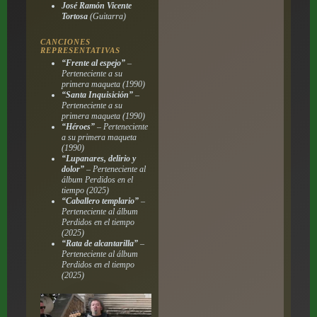
José Ramón Vicente
Tortosa
(Guitarra)
CANCIONES
REPRESENTATIVAS
“Frente al espejo”
–
Perteneciente a su
primera maqueta (1990)
“Santa Inquisición”
–
Perteneciente a su
primera maqueta (1990)
“Héroes”
– Perteneciente
a su primera maqueta
(1990)
“Lupanares, delirio y
dolor”
– Perteneciente al
álbum
Perdidos en el
tiempo
(2025)
“Caballero templario”
–
Perteneciente al álbum
Perdidos en el tiempo
(2025)
“Rata de alcantarilla”
–
Perteneciente al álbum
Perdidos en el tiempo
(2025)