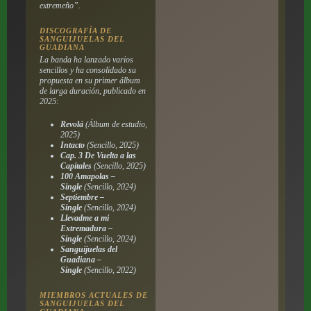
extremeño”.
DISCOGRAFÍA DE
SANGUIJUELAS DEL
GUADIANA
La banda ha lanzado varios
sencillos y ha consolidado su
propuesta en su primer álbum
de larga duración, publicado en
2025:
Revolá
(Álbum de estudio,
2025)
Intacto
(Sencillo, 2025)
Cap. 3 De Vuelta a las
Capitales
(Sencillo, 2025)
100 Amapolas –
Single
(Sencillo, 2024)
Septiembre –
Single
(Sencillo, 2024)
Llevadme a mi
Extremadura –
Single
(Sencillo, 2024)
Sanguijuelas del
Guadiana –
Single
(Sencillo, 2022)
MIEMBROS ACTUALES DE
SANGUIJUELAS DEL