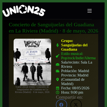
Concierto de Sanguijuelas del Guadiana
en La Riviera (Madrid) · 8 de mayo, 2026
Grupo:
Sanguijuelas del
Guadiana
Estilo musical:
Pop/rock/Indie/Alternativo
Sala/recinto:
Sala La
Riviera
Población:
Madrid
Provincia:
Madrid
(Comunidad de
Madrid)
Cartel oficial evento: Concierto de
Fecha:
08/05/2026
Sanguijuelas del Guadiana en La
Hora:
9:00 pm
Riviera (Madrid) · 8 de mayo, 2026
Compartir en: