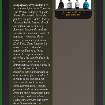
Sanguijuelas del Guadiana
es
un grupo originario de Casas de
Don Pedro (Badajoz), en plena
¿Tu marca aquí? Haz clic
para anunciarte.
Siberia Extremeña. Formada
por tres amigos, Carlos, Juan y
Víctor, la banda fusiona el rock
con influencias de rumba y
flamenco, integrando también
sonidos más modernos como el
autotune y elementos de la
música psicodélica y electrónica
(Daft Punk, Tame Impala). Su
música es marcadamente
autobiográfica y sus letras
narran las experiencias, las
historias y las complejidades de
crecer en el entorno rural de
Extremadura, reflejando tanto la
sencillez de los pueblos
pequeños como la búsqueda de
oportunidades fuera de ellos. A
menudo se les compara con
referentes del rock nacional
como Extremoduro y Estopa,
pero su sonido es un intento de
crear un nuevo imaginario para
las zonas rurales españolas,
siendo considerados una parte
de la “nueva ola del rock