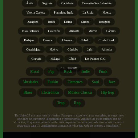
Ávila
Segovia
Cantabria
Donostia-San Sebastián
Vitoria-Gasteiz
Pamplona-Iruña
La Rioja
Huesca
Zaragoza
Teruel
Lleida
Girona
Tarragona
Islas Baleares
Castellón
Alicante
Murcia
Cáceres
Badajoz
Cuenca
Albacete
Toledo
Ciudad Real
Guadalajara
Huelva
Córdoba
Jaén
Almería
Granada
Málaga
Cádiz
Las Palmas G.C.
S.C. Tenerife
Metal
Pop
Rock
Indie
Punk
Musicales
Fusión
Flamenco
Soul
Jazz
Blues
Electrónica
Música Clásica
Hip-hop
Trap
Rap
“En Union25 nos apasiona la música. Para que tu experiencia sea completa, te sugerimos
opciones de transporte, alojamiento y gastronomía. Algunos de estos enlaces son de
afiliación, lo que nos permite recibir una pequeña comisión por cada reserva realizada (sin
coste extra para ti), ayudándonos a mantener viva esta web de eventos y conciertos.”