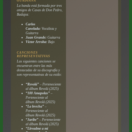
GUADIANA
La banda está formada por tres
amigos de Casas de Don Pedro,
Badajoz:
Carlos
Canelada:
Vocalista y
Guitarra
Juan Grande:
Guitarra
Víctor Arroba:
Bajo
CANCIONES
REPRESENTATIVAS
Las siguientes canciones se
encuentran entre las más
destacadas de su discografía y
son representativas de su estilo:
“Revolá”
– Perteneciente
al álbum
Revolá
(2025)
“100 Amapolas”
–
Perteneciente al
álbum
Revolá
(2025)
“La brecha”
–
Perteneciente al
álbum
Revolá
(2025)
“Jaribe”
– Perteneciente
al álbum
Revolá
(2025)
“Llevadme a mi