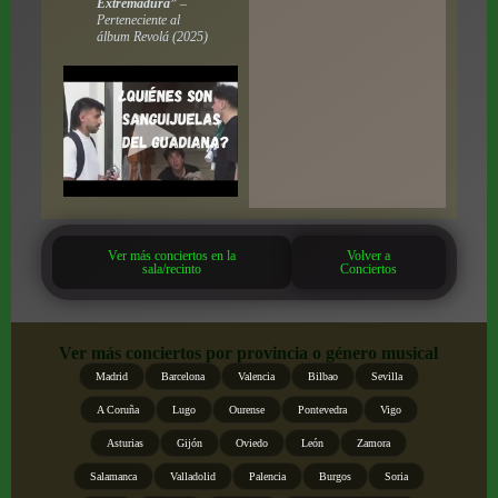
Extremadura”
–
Perteneciente al
álbum
Revolá
(2025)
Ver más conciertos en la
Volver a
sala/recinto
Conciertos
Ver más conciertos por provincia o género musical
Madrid
Barcelona
Valencia
Bilbao
Sevilla
A Coruña
Lugo
Ourense
Pontevedra
Vigo
Asturias
Gijón
Oviedo
León
Zamora
Salamanca
Valladolid
Palencia
Burgos
Soria