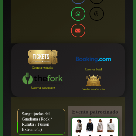
Comprar entradas
Reservar hotel
Reservar restaurante
Visitar sala/recinto
Evento patrocinado
Sanguijuelas del
por:
Guadiana (Rock /
Rumba / Fusión
Extremeña)