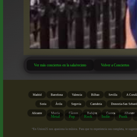
Ver más conciertos en la sala/recinto
Volver a Conciertos
Madrid
Barcelona
Valencia
Bilbao
Sevilla
A Coruñ
Soria
Ávila
Segovia
Cantabria
Donostia-San Sebast
Alicante
Murcia
Cáceres
Badajoz
Cuenca
Albacete
Metal
Pop
Rock
Indie
Punk
“En Union25 nos apasiona la música. Para que tu experiencia sea completa, te sugerimo