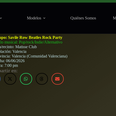
Modelos
Quiénes Somos
M
ty en Matisse (Valencia) · 6 de junio, 2026
upo:
Savile Row Beatles Rock Party
ilo musical: Pop/rock/Indie/Alternativo
a/recinto:
Matisse Club
lación:
Valencia
vincia:
Valencia (Comunidad Valenciana)
cha:
06/06/2026
ra:
7:00 pm
rtir en: