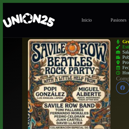
Inicio
Pasiones
Concierto de Savile Row Beatles Rock Par
Gr
Est
Sal
Pob
Pro
Fe
Ho
Compa