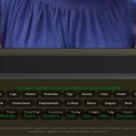
Ver más conciertos por provincia o género musical
a
Lugo
Ourense
Pontevedra
Vigo
Asturias
Gijón
Oviedo
ián
Vitoria-Gasteiz
Pamplona-Iruña
La Rioja
Huesca
Zaragoza
Teruel
Toledo
Ciudad Real
Guadalajara
Huelva
Córdoba
Jaén
Almería
Musicales
Fusión
Flamenco
Soul
Jazz
Blues
Electrónica
s opciones de transporte, alojamiento y gastronomía. Algunos de estos enlaces son de afiliación, lo que nos perm
ayudándonos a mantener viva esta web de eventos y conciertos.”