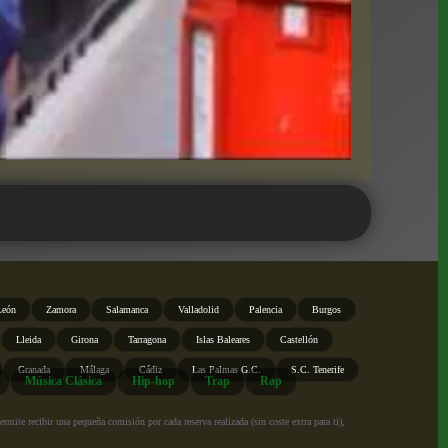
León
Zamora
Salamanca
Valladolid
Palencia
Burgos
Lleida
Girona
Tarragona
Islas Baleares
Castellón
Granada
Málaga
Cádiz
Las Palmas G.C.
S.C. Tenerife
Música Clásica
Hip-hop
Trap
Rap
ite recibir una pequeña comisión por cada reserva realizada (sin coste extra para ti),