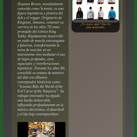
Hopeton Brown, mundialmente
conocido como Scientist, es una
figura legendaria y pionera del
dub y el reggae. Originario de
Kingston, Jamaica, comenzó su
¿Tu marca aquí? Haz clic
carrera en los años 70 como
para anunciarte.
protegido del icónico King
Tubby. Rápidamente desarrolló
un estilo de mezcla extravagante
y futurista, transformando la
mesa de mezclas en un
instrumento vivo mediante el uso
de bajos profundos, ecos
espaciales y reverberaciones
hipnóticas. Durante los años 80,
consolidó su estatus de maestro
del dub con álbumes
conceptuales históricos como
“Scientist Rids the World of the
Evil Curse of the Vampires”. Su
enfoque innovador ha dejado
una huella imborrable,
influyendo profundamente en la
música electrónica, el dancehall
y el hip-hop contemporáneo.