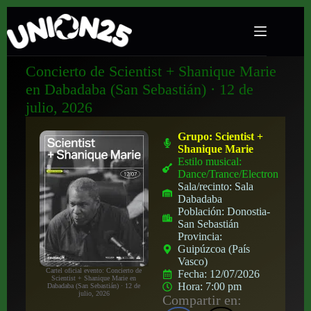
Concierto de Scientist + Shanique Marie
en Dabadaba (San Sebastián) · 12 de
julio, 2026
Grupo:
Scientist +
Shanique Marie
Estilo musical:
Dance/Trance/Electronica
Sala/recinto:
Sala
Dabadaba
Población:
Donostia-
San Sebastián
Provincia:
Guipúzcoa (País
Vasco)
Cartel oficial evento: Concierto de
Fecha:
12/07/2026
Scientist + Shanique Marie en
Hora:
7:00 pm
Dabadaba (San Sebastián) · 12 de
julio, 2026
Compartir en: