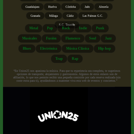
Guadalajara
Huelva
Córdoba
Jaén
Almería
Granada
Málaga
Cádiz
Las Palmas G.C.
S.C. Tenerife
Metal
Pop
Rock
Indie
Punk
Musicales
Fusión
Flamenco
Soul
Jazz
Blues
Electrónica
Música Clásica
Hip-hop
Trap
Rap
“En Union25 nos apasiona la música. Para que tu experiencia sea completa, te sugerimos
opciones de transporte, alojamiento y gastronomía. Algunos de estos enlaces son de
afiliación, lo que nos permite recibir una pequeña comisión por cada reserva realizada (sin
coste extra para ti), ayudándonos a mantener viva esta web de eventos y conciertos.”