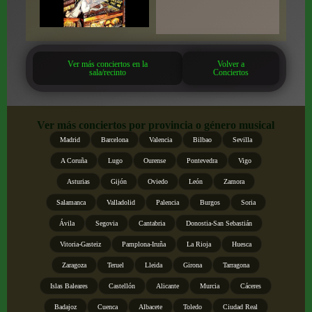
Ver más conciertos en la
Volver a
sala/recinto
Conciertos
Ver más conciertos por provincia o género musical
Madrid
Barcelona
Valencia
Bilbao
Sevilla
A Coruña
Lugo
Ourense
Pontevedra
Vigo
Asturias
Gijón
Oviedo
León
Zamora
Salamanca
Valladolid
Palencia
Burgos
Soria
Ávila
Segovia
Cantabria
Donostia-San Sebastián
Vitoria-Gasteiz
Pamplona-Iruña
La Rioja
Huesca
Zaragoza
Teruel
Lleida
Girona
Tarragona
Islas Baleares
Castellón
Alicante
Murcia
Cáceres
Badajoz
Cuenca
Albacete
Toledo
Ciudad Real