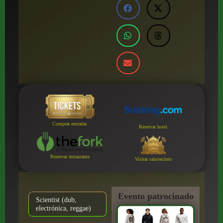
Comprar entradas
Reservar hotel
Reservar restaurante
Visitar sala/recinto
Evento patrocinado
Scientist (dub,
por:
electrónica, reggae)