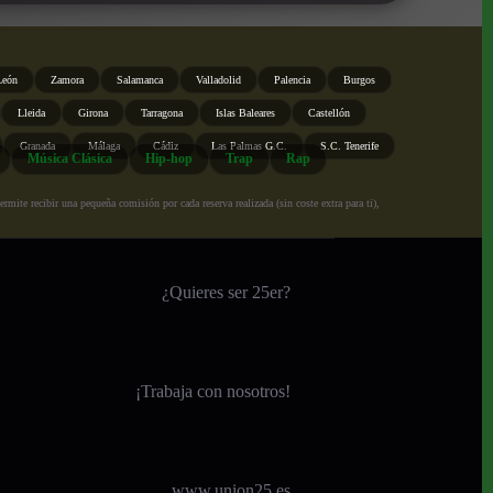
León
Zamora
Salamanca
Valladolid
Palencia
Burgos
Lleida
Girona
Tarragona
Islas Baleares
Castellón
Granada
Málaga
Cádiz
Las Palmas G.C.
S.C. Tenerife
Música Clásica
Hip-hop
Trap
Rap
ite recibir una pequeña comisión por cada reserva realizada (sin coste extra para ti),
¿Quieres ser 25er?
¡
Trabaja con nosotros!
www.union25.es