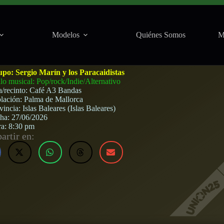
Modelos
Quiénes Somos
M
ndas (Palma de Mallorca) · 27 de junio, 2026
upo:
Sergio Marín y los Paracaidistas
ilo musical: Pop/rock/Indie/Alternativo
a/recinto:
Café A3 Bandas
lación:
Palma de Mallorca
vincia:
Islas Baleares (Islas Baleares)
cha:
27/06/2026
ra:
8:30 pm
rtir en: