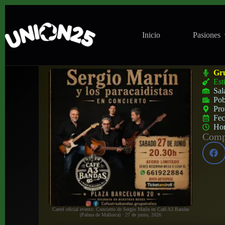
Inicio
Pasiones
Concierto de Sergio Marín en Café A3 Ba
Gr
Est
Sal
Pob
Pro
Fe
Ho
Compa
Cartel oficial evento: Concierto de Sergio Marín en Café A3 Bandas
(Palma de Mallorca) · 27 de junio, 2026