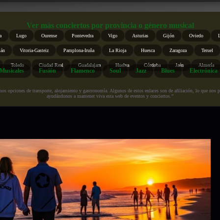
Ver más conciertos por provincia o género musical
a
Lugo
Ourense
Pontevedra
Vigo
Asturias
Gijón
Oviedo
ián
Vitoria-Gasteiz
Pamplona-Iruña
La Rioja
Huesca
Zaragoza
Teruel
Toledo
Ciudad Real
Guadalajara
Huelva
Córdoba
Jaén
Almería
Musicales
Fusión
Flamenco
Soul
Jazz
Blues
Electrónica
s opciones de transporte, alojamiento y gastronomía. Algunos de estos enlaces son de afiliación, lo que nos perm
ayudándonos a mantener viva esta web de eventos y conciertos.”