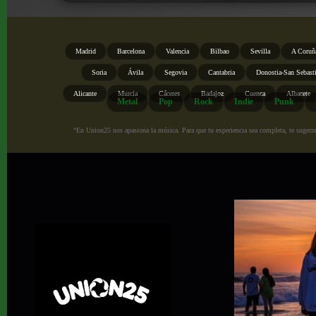
Madrid
Barcelona
Valencia
Bilbao
Sevilla
A Coruñ
Soria
Ávila
Segovia
Cantabria
Donostia-San Sebast
Alicante
Murcia
Cáceres
Badajoz
Cuenca
Albacete
Metal
Pop
Rock
Indie
Punk
“En Union25 nos apasiona la música. Para que tu experiencia sea completa, te sugerimo