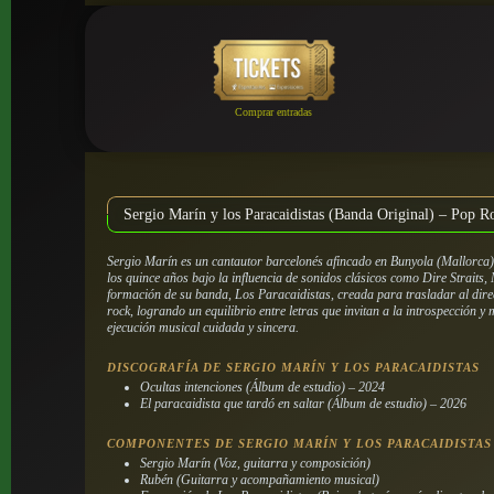
Comprar entradas
Sergio Marín y los Paracaidistas (Banda Original) – Pop R
Sergio Marín es un cantautor barcelonés afincado en Bunyola (Mallorca),
los quince años bajo la influencia de sonidos clásicos como Dire Straits,
formación de su banda, Los Paracaidistas, creada para trasladar al direc
rock, logrando un equilibrio entre letras que invitan a la introspección 
ejecución musical cuidada y sincera.
DISCOGRAFÍA DE SERGIO MARÍN Y LOS PARACAIDISTAS
Ocultas intenciones (Álbum de estudio) – 2024
El paracaidista que tardó en saltar (Álbum de estudio) – 2026
COMPONENTES DE SERGIO MARÍN Y LOS PARACAIDISTAS
Sergio Marín (Voz, guitarra y composición)
Rubén (Guitarra y acompañamiento musical)