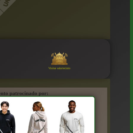
Visitar sala/recinto
nto patrocinado por: