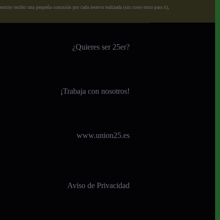
ite recibir una pequeña comisión por cada reserva realizada (sin coste extra para ti),
¿Quieres ser 25er?
¡
Trabaja con nosotros!
www.union25.es
Aviso de Privacidad