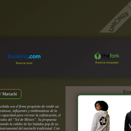
Reservar restaurante
Reservar hotel
Eve
/ Mariachi
cebida con el firme propósito de rendir un
xitosas, influyentes y emblemáticas de la
capacidad para recrear la sofisticación, el
áculos del “Sol de México”. Su propuesta
ionando la calidez de las baladas pop de su
a instrumental del mariachi tradicional. Con