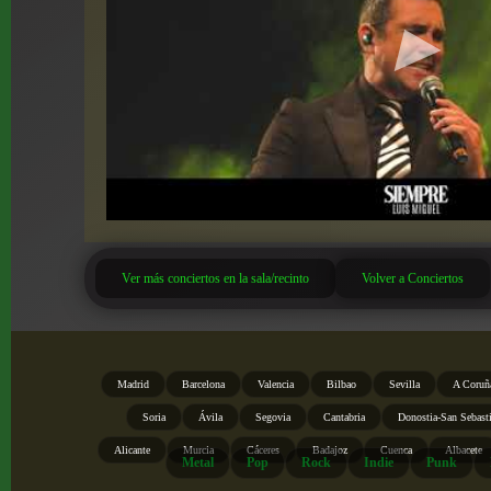
Ver más conciertos en la sala/recinto
Volver a Conciertos
Madrid
Barcelona
Valencia
Bilbao
Sevilla
A Coruñ
Soria
Ávila
Segovia
Cantabria
Donostia-San Sebast
Alicante
Murcia
Cáceres
Badajoz
Cuenca
Albacete
Metal
Pop
Rock
Indie
Punk