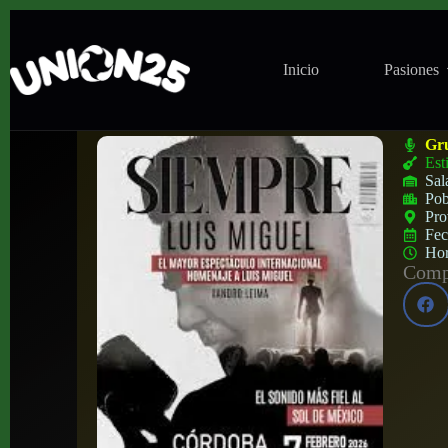
Inicio
Pasiones
Siempre Luis Miguel Tributo en Sala M10
Gr
Est
Sal
Pob
Pro
Fe
Ho
Compa