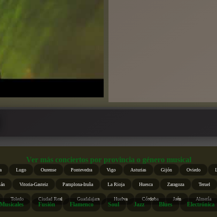
Ver más conciertos por provincia o género musical
a
Lugo
Ourense
Pontevedra
Vigo
Asturias
Gijón
Oviedo
ián
Vitoria-Gasteiz
Pamplona-Iruña
La Rioja
Huesca
Zaragoza
Teruel
Toledo
Ciudad Real
Guadalajara
Huelva
Córdoba
Jaén
Almería
Musicales
Fusión
Flamenco
Soul
Jazz
Blues
Electrónica