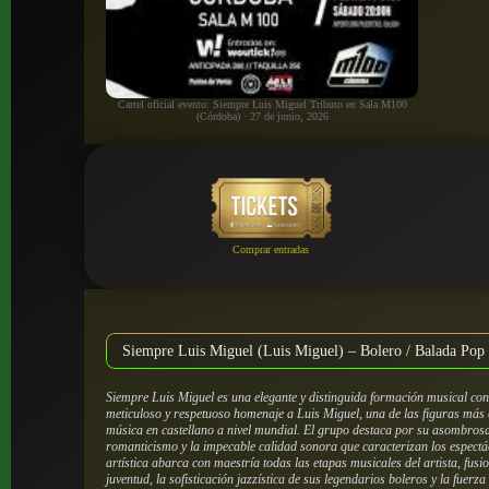
Cartel oficial evento: Siempre Luis Miguel Tributo en Sala M100
(Córdoba) · 27 de junio, 2026
Comprar entradas
Siempre Luis Miguel (Luis Miguel) – Bolero / Balada Pop 
Siempre Luis Miguel es una elegante y distinguida formación musical con
meticuloso y respetuoso homenaje a Luis Miguel, una de las figuras más e
música en castellano a nivel mundial. El grupo destaca por su asombrosa 
romanticismo y la impecable calidad sonora que caracterizan los espect
artística abarca con maestría todas las etapas musicales del artista, fus
juventud, la sofisticación jazzística de sus legendarios boleros y la fuerz