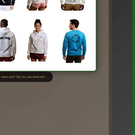
 marca aquí? Haz clic para anunciarte.