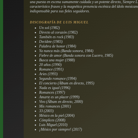
una puesta en escena sumamente cuidada y un potente directo, Siempre Lui
característico fraseo y la magnética presencia escénica del ídolo mexican
indispensable para sus fieles seguidores.
DISCOGRAFÍA DE LUIS MIGUEL
Un sol (1982)
Directo al corazón (1982)
También es rock (1983)
Decídete (1983)
Palabra de honor (1984)
Ya nunca más (Banda sonora, 1984)
Fiebre de amor (Banda sonora con Lucero, 1985)
Busca una mujer (1988)
20 años (1990)
Romance (1991)
Aries (1993)
Segundo romance (1994)
El concierto (Álbum en directo, 1995)
Nada es igual (1996)
Romances (1997)
Amarte es un placer (1999)
Vivo (Álbum en directo, 2000)
Mis romances (2001)
33 (2003)
México en la piel (2004)
Cómplices (2008)
Luis Miguel (2010)
¡México por siempre! (2017)