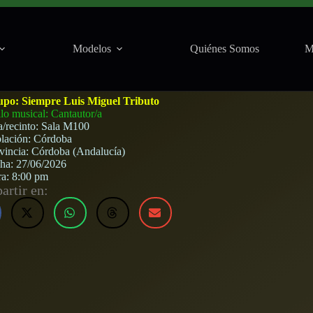
Modelos
Quiénes Somos
M
0 (Córdoba) · 27 de junio, 2026
upo:
Siempre Luis Miguel Tributo
ilo musical: Cantautor/a
a/recinto:
Sala M100
lación:
Córdoba
vincia:
Córdoba (Andalucía)
cha:
27/06/2026
ra:
8:00 pm
rtir en: