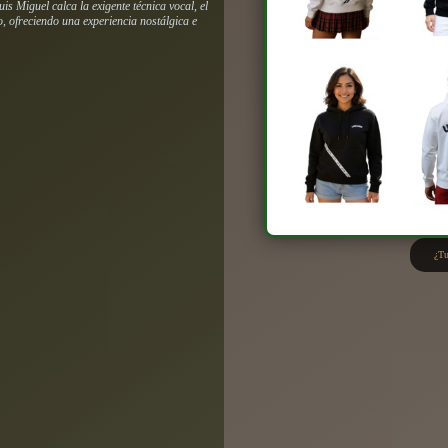
s Miguel calca la exigente técnica vocal, el
o, ofreciendo una experiencia nostálgica e
¿Tu