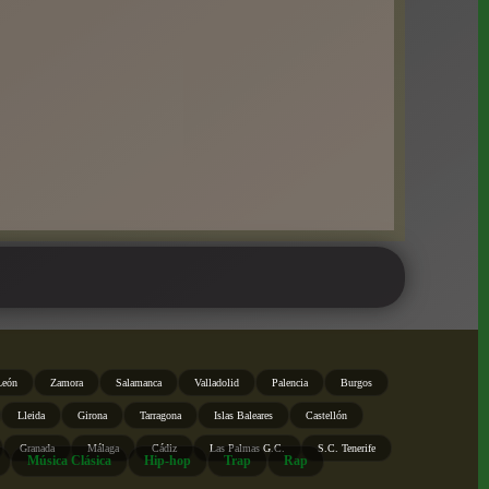
León
Zamora
Salamanca
Valladolid
Palencia
Burgos
Lleida
Girona
Tarragona
Islas Baleares
Castellón
Granada
Málaga
Cádiz
Las Palmas G.C.
S.C. Tenerife
Música Clásica
Hip-hop
Trap
Rap