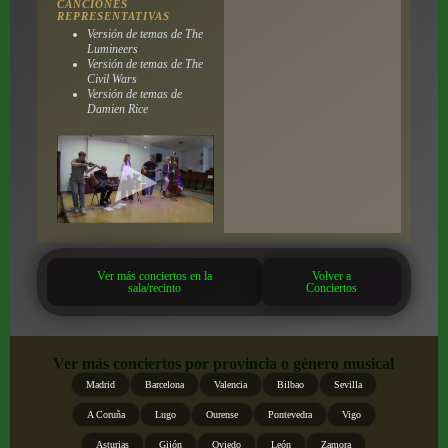
CANCIONES
REPRESENTATIVAS
Versión de temas de The
Lumineers
Versión de temas de The
Civil Wars
Versión de temas de
Damien Rice
Ver más conciertos en la
Volver a
sala/recinto
Conciertos
Ver más conciertos por provincia o género musical
Madrid
Barcelona
Valencia
Bilbao
Sevilla
A Coruña
Lugo
Ourense
Pontevedra
Vigo
Asturias
Gijón
Oviedo
León
Zamora