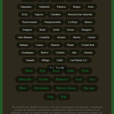
Salamanca
Valladolid
Palencia
Burgos
Soria
Ávila
Segovia
Cantabria
Donostia-San Sebastián
Vitoria-Gasteiz
Pamplona-Iruña
La Rioja
Huesca
Zaragoza
Teruel
Lleida
Girona
Tarragona
Islas Baleares
Castellón
Alicante
Murcia
Cáceres
Badajoz
Cuenca
Albacete
Toledo
Ciudad Real
Guadalajara
Huelva
Córdoba
Jaén
Almería
Granada
Málaga
Cádiz
Las Palmas G.C.
S.C. Tenerife
Metal
Pop
Rock
Indie
Punk
Musicales
Fusión
Flamenco
Soul
Jazz
Blues
Electrónica
Música Clásica
Hip-hop
Trap
Rap
“En Union25 nos apasiona la música. Para que tu experiencia sea completa, te sugerimos
opciones de transporte, alojamiento y gastronomía. Algunos de estos enlaces son de
afiliación, lo que nos permite recibir una pequeña comisión por cada reserva realizada (sin