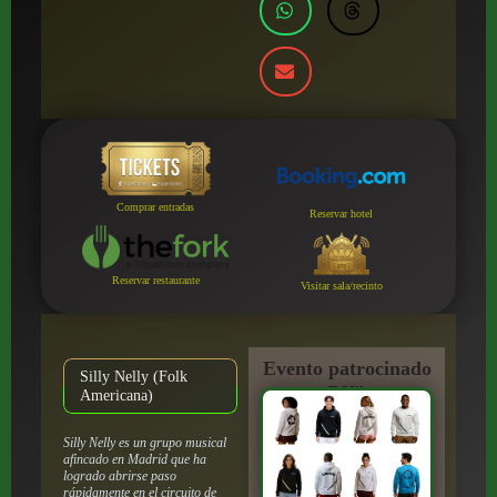
Comprar entradas
Reservar hotel
Reservar restaurante
Visitar sala/recinto
Evento patrocinado
Silly Nelly (Folk
por:
Americana)
Silly Nelly es un grupo musical
afincado en Madrid que ha
logrado abrirse paso
rápidamente en el circuito de