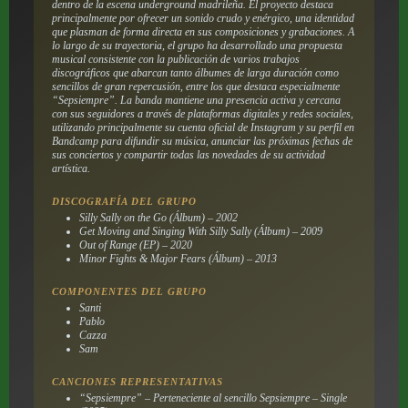
dentro de la escena underground madrileña. El proyecto destaca
principalmente por ofrecer un sonido crudo y enérgico, una identidad
que plasman de forma directa en sus composiciones y grabaciones. A
lo largo de su trayectoria, el grupo ha desarrollado una propuesta
musical consistente con la publicación de varios trabajos
discográficos que abarcan tanto álbumes de larga duración como
sencillos de gran repercusión, entre los que destaca especialmente
“Sepsiempre”. La banda mantiene una presencia activa y cercana
con sus seguidores a través de plataformas digitales y redes sociales,
utilizando principalmente su cuenta oficial de Instagram y su perfil en
Bandcamp para difundir su música, anunciar las próximas fechas de
sus conciertos y compartir todas las novedades de su actividad
artística.
DISCOGRAFÍA DEL GRUPO
Silly Sally on the Go
(Álbum) – 2002
Get Moving and Singing With Silly Sally
(Álbum) – 2009
Out of Range
(EP) – 2020
Minor Fights & Major Fears
(Álbum) – 2013
COMPONENTES DEL GRUPO
Santi
Pablo
Cazza
Sam
CANCIONES REPRESENTATIVAS
“Sepsiempre” – Perteneciente al sencillo
Sepsiempre – Single