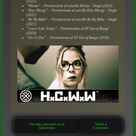
(2025)
“Mírate” – Perteneciente al sencillo
Mírate – Single
(2024)
“Hay Allergy” – Perteneciente al sencillo
Hay Allergy – Single
(2022)
“Be My Baby” – Perteneciente al sencillo
Be My Baby – Single
(2021)
“Leave It for Today” – Perteneciente al EP
Out of Range
(2020)
“Do Ut Des” – Perteneciente al EP
Out of Range
(2020)
Ver más conciertos en la
Volver a
sala/recinto
Conciertos