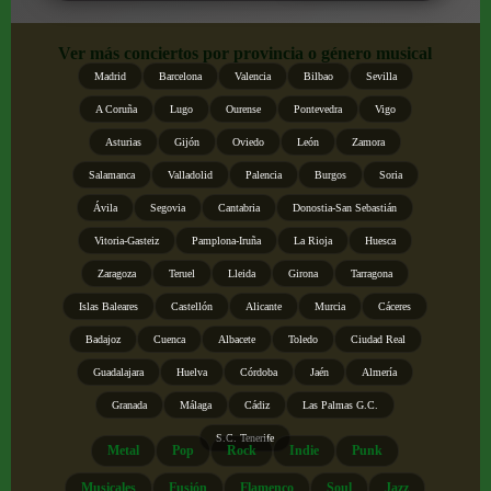
Ver más conciertos por provincia o género musical
Madrid
Barcelona
Valencia
Bilbao
Sevilla
A Coruña
Lugo
Ourense
Pontevedra
Vigo
Asturias
Gijón
Oviedo
León
Zamora
Salamanca
Valladolid
Palencia
Burgos
Soria
Ávila
Segovia
Cantabria
Donostia-San Sebastián
Vitoria-Gasteiz
Pamplona-Iruña
La Rioja
Huesca
Zaragoza
Teruel
Lleida
Girona
Tarragona
Islas Baleares
Castellón
Alicante
Murcia
Cáceres
Badajoz
Cuenca
Albacete
Toledo
Ciudad Real
Guadalajara
Huelva
Córdoba
Jaén
Almería
Granada
Málaga
Cádiz
Las Palmas G.C.
S.C. Tenerife
Metal
Pop
Rock
Indie
Punk
Musicales
Fusión
Flamenco
Soul
Jazz