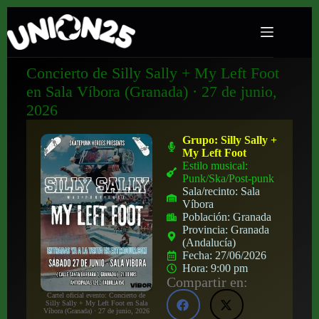
Concierto de Silly Sally + My Left Foot
en Sala Víbora (Granada) · 27 de junio,
2026
Grupo:
Silly Sally +
My Left Foot
Estilo musical:
Punk/Ska/Post-punk
Sala/recinto:
Sala
Víbora
Población:
Granada
Provincia:
Granada
(Andalucía)
Fecha:
27/06/2026
Hora:
9:00 pm
Compartir en:
Cartel oficial evento: Concierto de
Silly Sally + My Left Foot en Sala
Víbora (Granada) · 27 de junio, 2026