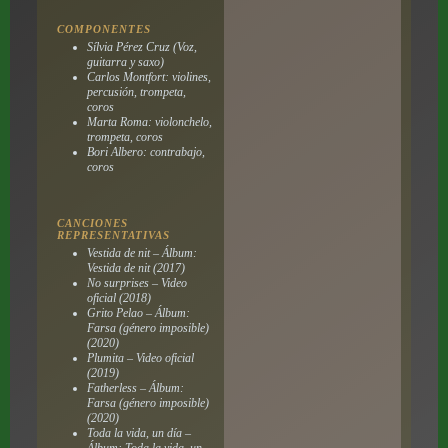
COMPONENTES
Sílvia Pérez Cruz (Voz,
guitarra y saxo)
Carlos Montfort: violines,
percusión, trompeta,
coros
Marta Roma: violonchelo,
trompeta, coros
Bori Albero: contrabajo,
coros
CANCIONES
REPRESENTATIVAS
Vestida de nit – Álbum:
Vestida de nit (2017)
No surprises – Video
oficial (2018)
Grito Pelao – Álbum:
Farsa (género imposible)
(2020)
Plumita – Video oficial
(2019)
Fatherless – Álbum:
Farsa (género imposible)
(2020)
Toda la vida, un día –
Álbum: Toda la vida, un