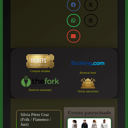
Comprar entradas
Reservar hotel
Reservar restaurante
Visitar sala/recinto
Evento patrocinado
Sílvia Pérez Cruz
por:
(Folk / Flamenco /
Jazz)