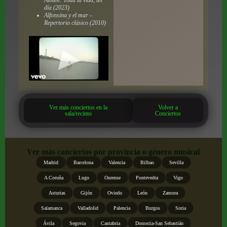
día (2023)
Alfonsina y el mar –
Repertorio clásico (2010)
Ver más conciertos en la
Volver a
sala/recinto
Conciertos
Ver más conciertos por provincia o género musical
Madrid
Barcelona
Valencia
Bilbao
Sevilla
A Coruña
Lugo
Ourense
Pontevedra
Vigo
Asturias
Gijón
Oviedo
León
Zamora
Salamanca
Valladolid
Palencia
Burgos
Soria
Ávila
Segovia
Cantabria
Donostia-San Sebastián