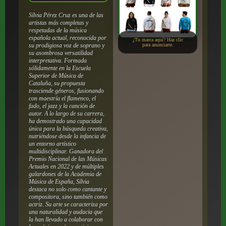
Sílvia Pérez Cruz es una de las
artistas más completas y
respetadas de la música
española actual, reconocida por
¿Tu marca aquí? Haz clic
su prodigiosa voz de soprano y
para anunciarte.
su asombrosa versatilidad
interpretativa. Formada
sólidamente en la Escuela
Superior de Música de
Cataluña, su propuesta
trasciende géneros, fusionando
con maestría el flamenco, el
fado, el jazz y la canción de
autor. A lo largo de su carrera,
ha demostrado una capacidad
única para la búsqueda creativa,
nutriéndose desde la infancia de
un entorno artístico
multidisciplinar. Ganadora del
Premio Nacional de las Músicas
Actuales en 2022 y de múltiples
galardones de la Academia de
Música de España, Sílvia
destaca no solo como cantante y
compositora, sino también como
actriz. Su arte se caracteriza por
una naturalidad y audacia que
la han llevado a colaborar con