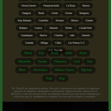
Vitoria-Gasteiz
Pamplona-Iruña
La Rioja
Huesca
Zaragoza
Teruel
Lleida
Girona
Tarragona
Islas Baleares
Castellón
Alicante
Murcia
Cáceres
Badajoz
Cuenca
Albacete
Toledo
Ciudad Real
Guadalajara
Huelva
Córdoba
Jaén
Almería
Granada
Málaga
Cádiz
Las Palmas G.C.
S.C. Tenerife
Metal
Pop
Rock
Indie
Punk
Musicales
Fusión
Flamenco
Soul
Jazz
Blues
Electrónica
Música Clásica
Hip-hop
Trap
Rap
“En Union25 nos apasiona la música. Para que tu experiencia sea completa, te sugerimos
opciones de transporte, alojamiento y gastronomía. Algunos de estos enlaces son de
afiliación, lo que nos permite recibir una pequeña comisión por cada reserva realizada (sin
coste extra para ti), ayudándonos a mantener viva esta web de eventos y conciertos.”