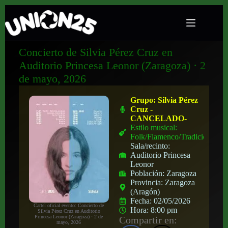
Concierto de Silvia Pérez Cruz en
Auditorio Princesa Leonor (Zaragoza) · 2
de mayo, 2026
Grupo:
Silvia Pérez
Cruz -
CANCELADO-
Estilo musical:
Folk/Flamenco/Tradicional
Sala/recinto:
Auditorio Princesa
Leonor
Población:
Zaragoza
Provincia:
Zaragoza
(Aragón)
Fecha:
02/05/2026
Cartel oficial evento: Concierto de
Hora:
8:00 pm
Silvia Pérez Cruz en Auditorio
Princesa Leonor (Zaragoza) · 2 de
Compartir en:
mayo, 2026