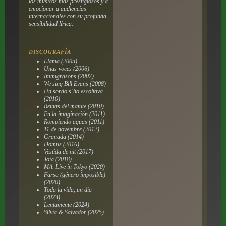
los músicos más prestigiosos y a
emocionar a audiencias
internacionales con su profunda
sensibilidad lírica.
DISCOGRAFÍA
Llama (2005)
Unas voces (2006)
Immigrasons (2007)
We sing Bill Evans (2008)
Un sordo s’ho escoltava
(2010)
Reinas del matute (2010)
En la imaginación (2011)
Rompiendo aguas (2011)
11 de novembre (2012)
Granada (2014)
Domus (2016)
Vestida de nit (2017)
Joia (2018)
MA. Live in Tokyo (2020)
Farsa (género imposible)
(2020)
Toda la vida, un día
(2023)
Lentamente (2024)
Sílvia & Salvador (2025)