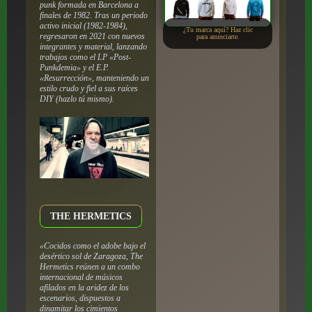
punk formada en Barcelona a
finales de 1982. Tras un periodo
activo inicial (1982-1984),
¿Tu marca aquí? Haz clic
regresaron en 2021 con nuevos
para anunciarte.
integrantes y material, lanzando
trabajos como el LP «Post-
Punkdemia» y el E.P.
«Resurrección», manteniendo un
estilo crudo y fiel a sus raíces
DIY (hazlo tú mismo).
THE HERMETICS
«Cocidos como el adobe bajo el
desértico sol de Zaragoza, The
Hermetics reúnen a un combo
internacional de músicos
afilados en la aridez de los
escenarios, dispuestos a
dinamitar los cimientos