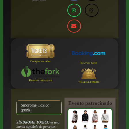
Comprar entradas
Reservar hotel
Reservar restaurante
Visitar sala/recinto
Evento patrocinado
Síndrome Tóxico
por:
(punk)
SÍNDROME TÓXICO
es una
banda española de punk/post-