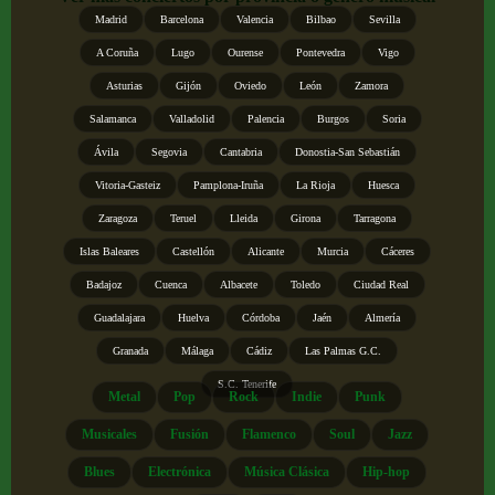
Madrid
Barcelona
Valencia
Bilbao
Sevilla
A Coruña
Lugo
Ourense
Pontevedra
Vigo
Asturias
Gijón
Oviedo
León
Zamora
Salamanca
Valladolid
Palencia
Burgos
Soria
Ávila
Segovia
Cantabria
Donostia-San Sebastián
Vitoria-Gasteiz
Pamplona-Iruña
La Rioja
Huesca
Zaragoza
Teruel
Lleida
Girona
Tarragona
Islas Baleares
Castellón
Alicante
Murcia
Cáceres
Badajoz
Cuenca
Albacete
Toledo
Ciudad Real
Guadalajara
Huelva
Córdoba
Jaén
Almería
Granada
Málaga
Cádiz
Las Palmas G.C.
S.C. Tenerife
Metal
Pop
Rock
Indie
Punk
Musicales
Fusión
Flamenco
Soul
Jazz
Blues
Electrónica
Música Clásica
Hip-hop