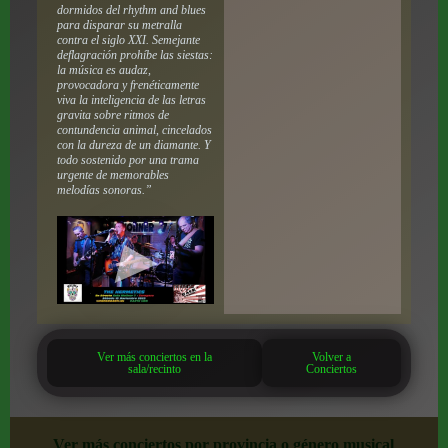
dormidos del rhythm and blues
para disparar su metralla
contra el siglo XXI. Semejante
deflagración prohíbe las siestas:
la música es audaz,
provocadora y frenéticamente
viva la inteligencia de las letras
gravita sobre ritmos de
contundencia animal, cincelados
con la dureza de un diamante. Y
todo sostenido por una trama
urgente de memorables
melodías sonoras.”
Ver más conciertos en la
Volver a
sala/recinto
Conciertos
Ver más conciertos por provincia o género musical