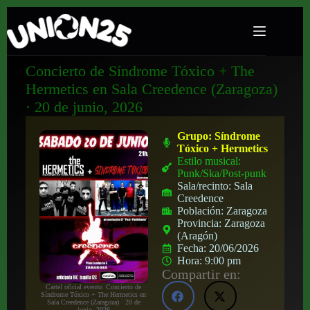
Concierto de Síndrome Tóxico + The
Hermetics en Sala Creedence (Zaragoza)
· 20 de junio, 2026
Grupo:
Síndrome
Tóxico + Hermetics
Estilo musical:
Punk/Ska/Post-punk
Sala/recinto:
Sala
Creedence
Población:
Zaragoza
Provincia:
Zaragoza
(Aragón)
Fecha:
20/06/2026
Hora:
9:00 pm
Compartir en:
Cartel oficial evento: Concierto de
Síndrome Tóxico + The Hermetics en
Sala Creedence (Zaragoza) · 20 de
junio, 2026