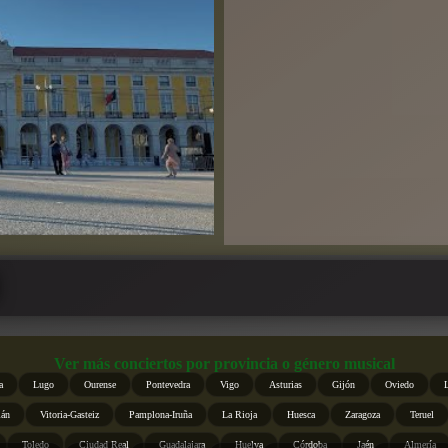
Ver más conciertos por provincia o género musical
a
Lugo
Ourense
Pontevedra
Vigo
Asturias
Gijón
Oviedo
ián
Vitoria-Gasteiz
Pamplona-Iruña
La Rioja
Huesca
Zaragoza
Teruel
Toledo
Ciudad Real
Guadalajara
Huelva
Córdoba
Jaén
Almería