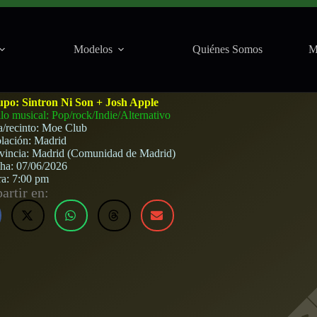
Modelos
Quiénes Somos
M
n Moe Club (Madrid) · 7 de junio, 2026
upo:
Sintron Ni Son + Josh Apple
ilo musical: Pop/rock/Indie/Alternativo
a/recinto:
Moe Club
lación:
Madrid
vincia:
Madrid (Comunidad de Madrid)
cha:
07/06/2026
ra:
7:00 pm
rtir en: