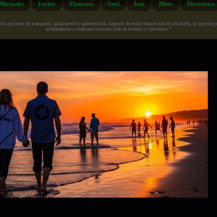
Musicales
Fusión
Flamenco
Soul
Jazz
Blues
Electrónica
s opciones de transporte, alojamiento y gastronomía. Algunos de estos enlaces son de afiliación, lo que nos perm
ayudándonos a mantener viva esta web de eventos y conciertos.”