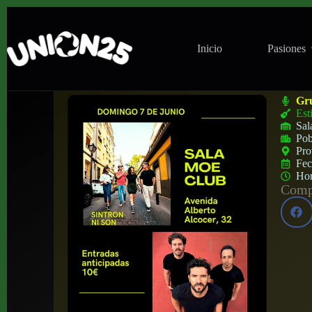
Inicio
Pasiones
Concierto Sintron Ni Son + Josh Apple e
Gr
Est
Sal
Pob
Pro
Fe
Ho
Compa