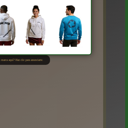
 marca aquí? Haz clic para anunciarte.