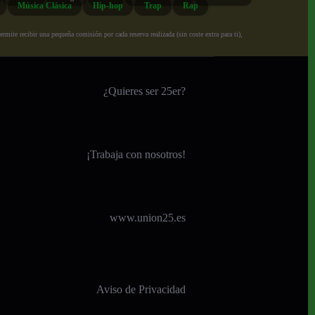
Música Clásica
Hip-hop
Trap
Rap
ite recibir una pequeña comisión por cada reserva realizada (sin coste extra para ti),
¿Quieres ser 25er?
¡
Trabaja con nosotros!
www.union25.es
Aviso de Privacidad