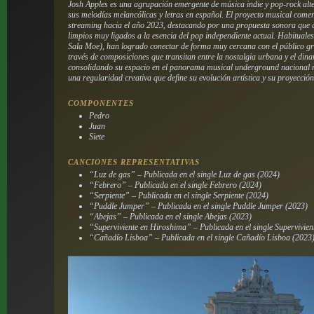
Josh Apples es una agrupación emergente de música indie y pop-rock alt
sus melodías melancólicas y letras en español. El proyecto musical come
streaming hacia el año 2023, destacando por una propuesta sonora que c
limpios muy ligados a la esencia del pop independiente actual. Habituales
Sala Moe), han logrado conectar de forma muy cercana con el público grac
través de composiciones que transitan entre la nostalgia urbana y el din
consolidando su espacio en el panorama musical underground nacional me
una regularidad creativa que define su evolución artística y su proyección
COMPONENTES
Pedro
Juan
Siete
CANCIONES REPRESENTATIVAS
“Luz de gas” – Publicada en el single
Luz de gas
(2024)
“Febrero” – Publicada en el single
Febrero
(2024)
“Serpiente” – Publicada en el single
Serpiente
(2024)
“Puddle Jumper” – Publicada en el single
Puddle Jumper
(2023)
“Abejas” – Publicada en el single
Abejas
(2023)
“Superviviente en Hiroshima” – Publicada en el single
Supervivie
“Cañadío Lisboa” – Publicada en el single
Cañadío Lisboa
(2023