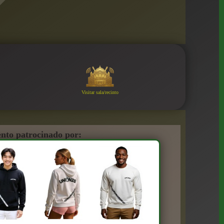
Visitar sala/recinto
nto patrocinado por: