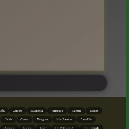
León
Zamora
Salamanca
Valladolid
Palencia
Burgos
Lleida
Girona
Tarragona
Islas Baleares
Castellón
Granada
Málaga
Cádiz
Las Palmas G.C.
S.C. Tenerife