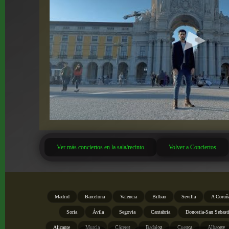
Ver más conciertos en la sala/recinto
Volver a Conciertos
Madrid
Barcelona
Valencia
Bilbao
Sevilla
A Coruñ
Soria
Ávila
Segovia
Cantabria
Donostia-San Sebast
Alicante
Murcia
Cáceres
Badajoz
Cuenca
Albacete