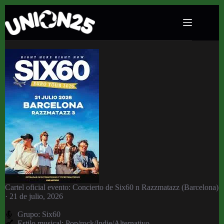
Concierto de Six60 n Razzmatazz (Barcelona) ·
21 de julio, 2026
Cartel oficial evento: Concierto de Six60 n Razzmatazz (Barcelona)
· 21 de julio, 2026
Grupo:
Six60
Estilo musical: Pop/rock/Indie/Alternativo