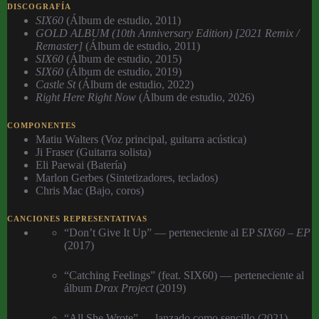
DISCOGRAFÍA
SIX60
(Álbum de estudio, 2011)
GOLD ALBUM (10th Anniversary Edition) [2021 Remix /
Remaster]
(Álbum de estudio, 2011)
SIX60
(Álbum de estudio, 2015)
SIX60
(Álbum de estudio, 2019)
Castle St
(Álbum de estudio, 2022)
Right Here Right Now
(Álbum de estudio, 2026)
COMPONENTES
Matiu Walters (Voz principal, guitarra acústica)
Ji Fraser (Guitarra solista)
Eli Paewai (Batería)
Marlon Gerbes (Sintetizadores, teclados)
Chris Mac (Bajo, coros)
CANCIONES REPRESENTATIVAS
“Don’t Give It Up” — perteneciente al EP
SIX60 – EP
(2017)
“Catching Feelings” (feat. SIX60) — perteneciente al
álbum
Drax Project
(2019)
“All She Wrote” — lanzado como sencillo (2021)