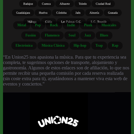
Badajoz
Cuenca
Albacete
Toledo
Ciudad Real
Guadalajara
Huelva
Córdoba
Jaén
Almería
Granada
Málaga
Cádiz
Las Palmas G.C.
S.C. Tenerife
Metal
Pop
Rock
Indie
Punk
Musicales
Fusión
Flamenco
Soul
Jazz
Blues
Electrónica
Música Clásica
Hip-hop
Trap
Rap
“En Union25 nos apasiona la música. Para que tu experiencia sea
completa, te sugerimos opciones de transporte, alojamiento y
gastronomía. Algunos de estos enlaces son de afiliación, lo que nos
permite recibir una pequeña comisión por cada reserva realizada
(sin coste extra para ti), ayudándonos a mantener viva esta web de
eventos y conciertos.”