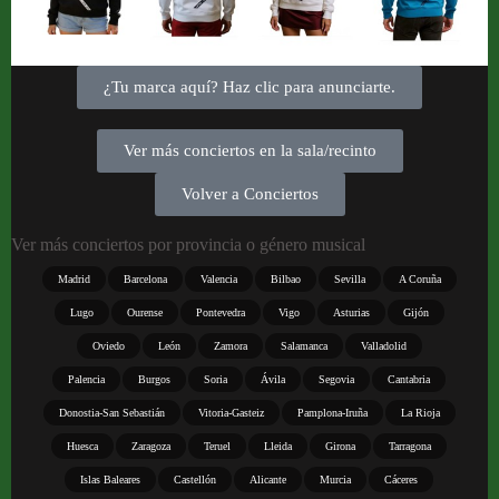
¿Tu marca aquí? Haz clic para anunciarte.
Ver más conciertos en la sala/recinto
Volver a Conciertos
Ver más conciertos por provincia o género musical
Madrid
Barcelona
Valencia
Bilbao
Sevilla
A Coruña
Lugo
Ourense
Pontevedra
Vigo
Asturias
Gijón
Oviedo
León
Zamora
Salamanca
Valladolid
Palencia
Burgos
Soria
Ávila
Segovia
Cantabria
Donostia-San Sebastián
Vitoria-Gasteiz
Pamplona-Iruña
La Rioja
Huesca
Zaragoza
Teruel
Lleida
Girona
Tarragona
Islas Baleares
Castellón
Alicante
Murcia
Cáceres