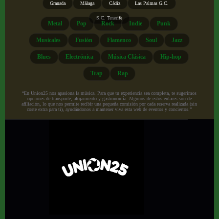
Granada
Málaga
Cádiz
Las Palmas G.C.
S.C. Tenerife
Metal
Pop
Rock
Indie
Punk
Musicales
Fusión
Flamenco
Soul
Jazz
Blues
Electrónica
Música Clásica
Hip-hop
Trap
Rap
“En Union25 nos apasiona la música. Para que tu experiencia sea completa, te sugerimos
opciones de transporte, alojamiento y gastronomía. Algunos de estos enlaces son de
afiliación, lo que nos permite recibir una pequeña comisión por cada reserva realizada (sin
coste extra para ti), ayudándonos a mantener viva esta web de eventos y conciertos.”