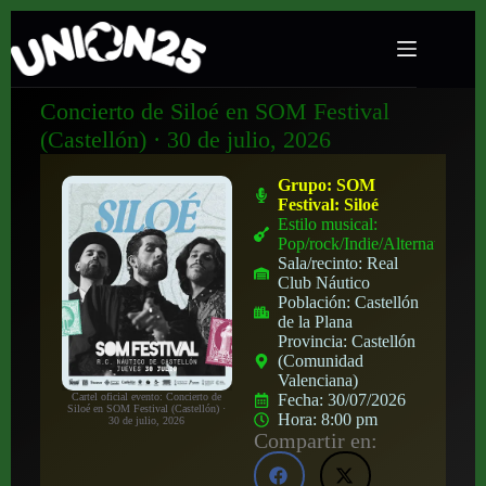
Concierto de Siloé en SOM Festival
(Castellón) · 30 de julio, 2026
Grupo:
SOM
Festival: Siloé
Estilo musical:
Pop/rock/Indie/Alternativo
Sala/recinto:
Real
Club Náutico
Población:
Castellón
de la Plana
Provincia:
Castellón
(Comunidad
Valenciana)
Cartel oficial evento: Concierto de
Fecha:
30/07/2026
Siloé en SOM Festival (Castellón) ·
Hora:
8:00 pm
30 de julio, 2026
Compartir en: