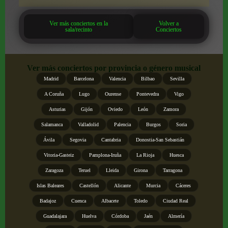
Ver más conciertos en la
Volver a
sala/recinto
Conciertos
Ver más conciertos por provincia o género musical
Madrid
Barcelona
Valencia
Bilbao
Sevilla
A Coruña
Lugo
Ourense
Pontevedra
Vigo
Asturias
Gijón
Oviedo
León
Zamora
Salamanca
Valladolid
Palencia
Burgos
Soria
Ávila
Segovia
Cantabria
Donostia-San Sebastián
Vitoria-Gasteiz
Pamplona-Iruña
La Rioja
Huesca
Zaragoza
Teruel
Lleida
Girona
Tarragona
Islas Baleares
Castellón
Alicante
Murcia
Cáceres
Badajoz
Cuenca
Albacete
Toledo
Ciudad Real
Guadalajara
Huelva
Córdoba
Jaén
Almería