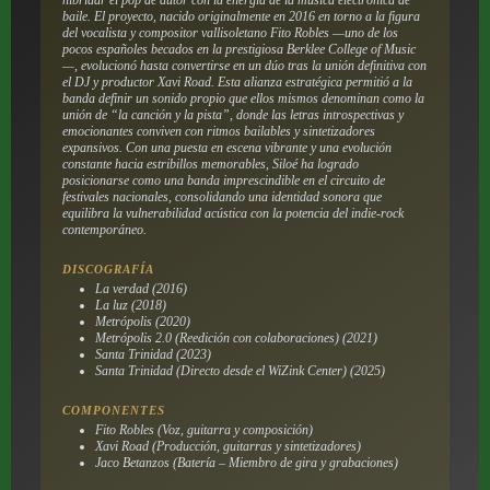
baile. El proyecto, nacido originalmente en 2016 en torno a la figura
del vocalista y compositor vallisoletano Fito Robles —uno de los
pocos españoles becados en la prestigiosa Berklee College of Music
—, evolucionó hasta convertirse en un dúo tras la unión definitiva con
el DJ y productor Xavi Road. Esta alianza estratégica permitió a la
banda definir un sonido propio que ellos mismos denominan como la
unión de “la canción y la pista”, donde las letras introspectivas y
emocionantes conviven con ritmos bailables y sintetizadores
expansivos. Con una puesta en escena vibrante y una evolución
constante hacia estribillos memorables, Siloé ha logrado
posicionarse como una banda imprescindible en el circuito de
festivales nacionales, consolidando una identidad sonora que
equilibra la vulnerabilidad acústica con la potencia del indie-rock
contemporáneo.
DISCOGRAFÍA
La verdad (2016)
La luz (2018)
Metrópolis (2020)
Metrópolis 2.0 (Reedición con colaboraciones) (2021)
Santa Trinidad (2023)
Santa Trinidad (Directo desde el WiZink Center) (2025)
COMPONENTES
Fito Robles (Voz, guitarra y composición)
Xavi Road (Producción, guitarras y sintetizadores)
Jaco Betanzos (Batería – Miembro de gira y grabaciones)