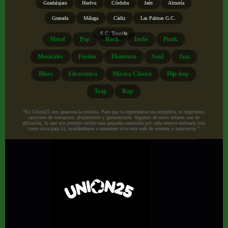
Guadalajara
Huelva
Córdoba
Jaén
Almería
Granada
Málaga
Cádiz
Las Palmas G.C.
S.C. Tenerife
Metal
Pop
Rock
Indie
Punk
Musicales
Fusión
Flamenco
Soul
Jazz
Blues
Electrónica
Música Clásica
Hip-hop
Trap
Rap
“En Union25 nos apasiona la música. Para que tu experiencia sea completa, te sugerimos
opciones de transporte, alojamiento y gastronomía. Algunos de estos enlaces son de
afiliación, lo que nos permite recibir una pequeña comisión por cada reserva realizada (sin
coste extra para ti), ayudándonos a mantener viva esta web de eventos y conciertos.”