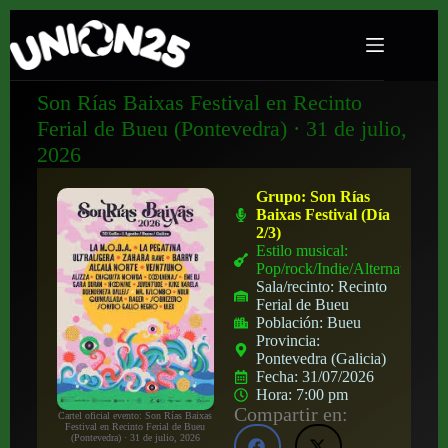
Son Rías Baixas Festival en Recinto
Ferial de Bueu (Pontevedra) · 31 de julio,
2026
Grupo:
Son Rías
Baixas Festival (Día
2/3)
Estilo musical:
Pop/rock/Indie/Alternativo
Sala/recinto:
Recinto
Ferial de Bueu
Población:
Bueu
Provincia:
Pontevedra (Galicia)
Fecha:
31/07/2026
Hora:
7:00 pm
Compartir en:
Cartel oficial evento: Son Rías Baixas
Festival en Recinto Ferial de Bueu
(Pontevedra) · 31 de julio, 2026