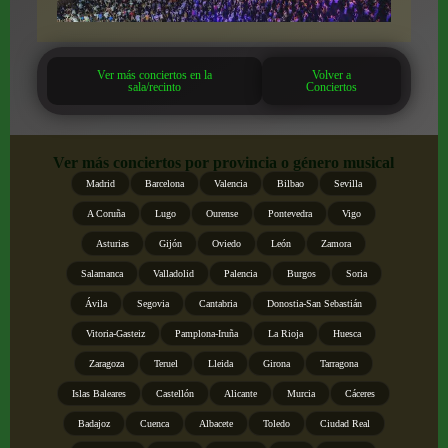
Ver más conciertos en la
Volver a
sala/recinto
Conciertos
Ver más conciertos por provincia o género musical
Madrid
Barcelona
Valencia
Bilbao
Sevilla
A Coruña
Lugo
Ourense
Pontevedra
Vigo
Asturias
Gijón
Oviedo
León
Zamora
Salamanca
Valladolid
Palencia
Burgos
Soria
Ávila
Segovia
Cantabria
Donostia-San Sebastián
Vitoria-Gasteiz
Pamplona-Iruña
La Rioja
Huesca
Zaragoza
Teruel
Lleida
Girona
Tarragona
Islas Baleares
Castellón
Alicante
Murcia
Cáceres
Badajoz
Cuenca
Albacete
Toledo
Ciudad Real