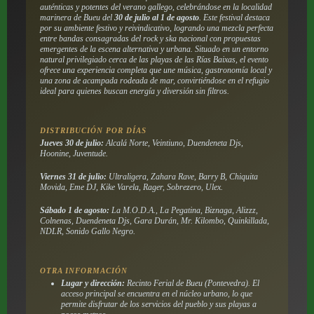
auténticas y potentes del verano gallego, celebrándose en la localidad
marinera de Bueu del
30 de julio al 1 de agosto
. Este festival destaca
por su ambiente festivo y reivindicativo, logrando una mezcla perfecta
entre bandas consagradas del rock y ska nacional con propuestas
emergentes de la escena alternativa y urbana. Situado en un entorno
natural privilegiado cerca de las playas de las Rías Baixas, el evento
ofrece una experiencia completa que une música, gastronomía local y
una zona de acampada rodeada de mar, convirtiéndose en el refugio
ideal para quienes buscan energía y diversión sin filtros.
DISTRIBUCIÓN POR DÍAS
Jueves 30 de julio:
Alcalá Norte, Veintiuno, Duendeneta Djs,
Hoonine, Juventude.
Viernes 31 de julio:
Ultraligera, Zahara Rave, Barry B, Chiquita
Movida, Eme DJ, Kike Varela, Rager, Sobrezero, Ulex.
Sábado 1 de agosto:
La M.O.D.A., La Pegatina, Biznaga, Alizzz,
Colnenas, Duendeneta Djs, Gara Durán, Mr. Kilombo, Quinkillada,
NDLR, Sonido Gallo Negro.
OTRA INFORMACIÓN
Lugar y dirección:
Recinto Ferial de Bueu (Pontevedra). El
acceso principal se encuentra en el núcleo urbano, lo que
permite disfrutar de los servicios del pueblo y sus playas a