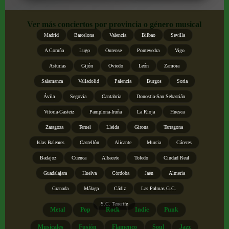
Ver más conciertos por provincia o género musical
Madrid
Barcelona
Valencia
Bilbao
Sevilla
A Coruña
Lugo
Ourense
Pontevedra
Vigo
Asturias
Gijón
Oviedo
León
Zamora
Salamanca
Valladolid
Palencia
Burgos
Soria
Ávila
Segovia
Cantabria
Donostia-San Sebastián
Vitoria-Gasteiz
Pamplona-Iruña
La Rioja
Huesca
Zaragoza
Teruel
Lleida
Girona
Tarragona
Islas Baleares
Castellón
Alicante
Murcia
Cáceres
Badajoz
Cuenca
Albacete
Toledo
Ciudad Real
Guadalajara
Huelva
Córdoba
Jaén
Almería
Granada
Málaga
Cádiz
Las Palmas G.C.
S.C. Tenerife
Metal
Pop
Rock
Indie
Punk
Musicales
Fusión
Flamenco
Soul
Jazz