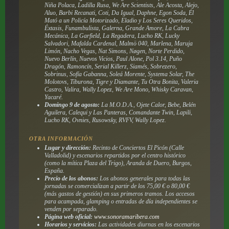
Niña Polaca, Ladilla Rusa, We Are Scientists, Ale Acosta, Alejo,
Aluo, Barbi Recanati, Coti, Da Igual, Daphne, Egon Soda, Él
Mató a un Policía Motorizado, Eladio y Los Seres Queridos,
Éxtasis, Funambulista, Galerna, Grande Amore, La Cabra
Mecánica, La Garfield, La Regadera, Lucho RK, Lucky
Salvadori, Mafalda Cardenal, Malmö 040, Marlena, Maruja
Limón, Nacho Vegas, Nat Simons, Nøgen, Norte Perdido,
Nuevo Berlín, Nuevos Vicios, Paul Alone, Pol 3.14, Puño
Dragón, Ramoncín, Serial Killerz, Siamés, Sobrezero,
Sobrinus, Sofía Gabanna, Soleá Morente, Systema Solar, The
Molotovs, Tiburona, Tigre y Diamante, Tu Otra Bonita, Valeria
Castro, Valira, Wally Lopez, We Are Mono, Whisky Caravan,
Yacaré.
Domingo 9 de agosto:
La M.O.D.A., Ojete Calor, Bebe, Belén
Aguilera, Calequi y Las Panteras, Comandante Twin, Lapili,
Lucho RK, Ovnies, Rusowsky, RVFV, Wally Lopez.
OTRA INFORMACIÓN
Lugar y dirección:
Recinto de Conciertos El Picón (Calle
Valladolid) y escenarios repartidos por el centro histórico
(como la mítica Plaza del Trigo), Aranda de Duero, Burgos,
España.
Precio de los abonos:
Los abonos generales para todas las
jornadas se comercializan a partir de los 75,00 € o 80,00 €
(más gastos de gestión) en sus primeros tramos. Los accesos
para acampada, glamping o entradas de día independientes se
venden por separado.
Página web oficial:
www.sonoramaribera.com
Horarios y servicios:
Las actividades diurnas en los escenarios