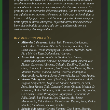
castellana, combinando los macroconciertos nocturnos en el recinto
principal con las míticas e intensas jornadas diurnas de conciertos
gratuitos en los escenarios del centro urbano. Con un cartel masivo
que aglutina a los mayores referentes del indie-pop nacional, figuras
históricas del pop y rock en castellano, propuestas electrónicas y un
firme apoyo al talento emergente, el festival ofrece una experiencia
inmersiva imbatible caracterizada por su ambiente festivo, su
gastronomía y el arraigo cultural.
DISTRIBUCIÓN POR DÍAS
Miércoles 5 de agosto:
Leiva, Iván Ferreiro, Carlangas,
Carlos Ares, Veintiuno, Alberto & García, Canciller, Dani
Leiva, Eyelet, Hostia Pedagógica, La Azotea, Marbán, Mazu,
Piti y Me Voy, Raya Diplomática, Volavent.
Jueves 6 de agosto:
Rigoberta Bandini, Viva Suecia,
Guitarricadelafuente, Shinova, Karavana, Kitai, Alberto.Vela,
Alonso, Carencias Afectivas, Colectivo Da Silva, Gauchito
Club, Hoonine, La Juventud, Las Migas, Los Vinagres, Mäbu,
Mañana Viernes, Modelo, Nacho Pistacho, Pablopablo,
Ricardo Moya, Salvana, Soyla, Stormykid, Suzete, Vera Fauna.
Viernes 7 de agosto:
Love of Lesbian, Dani Fernández, Arde
Bogotá, Sexy Zebras, Depresión Sonora, Samuraï, Al Safir,
Arco, Bum Motion Club, Candela Gómez, Chiquita Movida, D.
Valentino, Dollar Selmouni, El Verbo Odiado, Eme DJ, Fontán,
Go Cactus, Hostia Pedagógica, Jaguayano, La Sonrisa de
Julia, Lapili, Las Petunias, Los Chivatos, Mal Sense,
Memocracia, Niños Bravos, Oslo Ovnies, Repion, Ruth, She’s a
Star DJ, Simulacro, Vis Viva, Xavibo.
Sábado 8 de agosto:
Crystal Fighters, Xoel López, Sidonie,