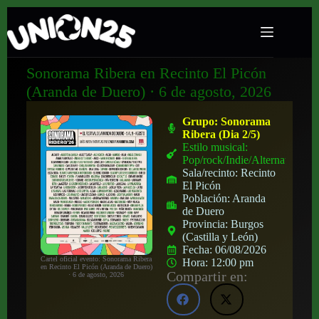
Sonorama Ribera en Recinto El Picón
(Aranda de Duero) · 6 de agosto, 2026
Grupo:
Sonorama
Ribera (Dia 2/5)
Estilo musical:
Pop/rock/Indie/Alternativo
Sala/recinto:
Recinto
El Picón
Población:
Aranda
de Duero
Provincia:
Burgos
(Castilla y León)
Fecha:
06/08/2026
Cartel oficial evento: Sonorama Ribera
Hora:
12:00 pm
en Recinto El Picón (Aranda de Duero)
Compartir en:
· 6 de agosto, 2026