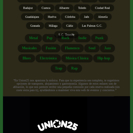
Badajoz
Cuenca
Albacete
Toledo
Ciudad Real
Guadalajara
Huelva
Córdoba
Jaén
Almería
Granada
Málaga
Cádiz
Las Palmas G.C.
S.C. Tenerife
Metal
Pop
Rock
Indie
Punk
Musicales
Fusión
Flamenco
Soul
Jazz
Blues
Electrónica
Música Clásica
Hip-hop
Trap
Rap
“En Union25 nos apasiona la música. Para que tu experiencia sea completa, te sugerimos
opciones de transporte, alojamiento y gastronomía. Algunos de estos enlaces son de
afiliación, lo que nos permite recibir una pequeña comisión por cada reserva realizada (sin
coste extra para ti), ayudándonos a mantener viva esta web de eventos y conciertos.”