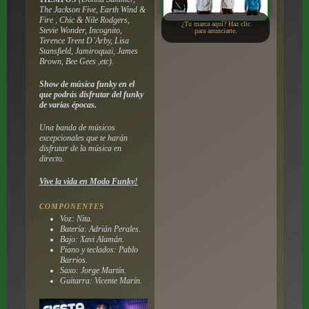
The Jackson Five, Earth Wind &
Fire , Chic & Nile Rodgers,
¿Tu marca aquí? Haz clic
Stevie Wonder, Incognito,
para anunciarte.
Terence Trent D`Arby, Lisa
Stansfield, Jamiroquai, James
Brown, Bee Gees ,etc).
Show de música funky en el
que podrás disfrutar del funky
de varias épocas.
Una banda de músicos
excepcionales que te harán
disfrutar de la música en
directo.
Vive la vida en Modo Funky!
COMPONENTES
Voz: Nita.
Batería: Adrián Perales.
Bajo: Xavi Alamán.
Piano y teclados: Pablo
Barrios.
Saxo: Jorge Martín.
Guitarra: Vicente Marín.