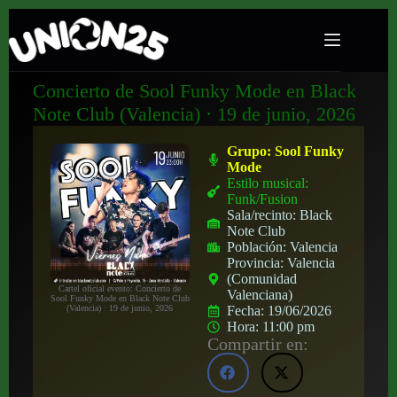
Concierto de Sool Funky Mode en Black
Note Club (Valencia) · 19 de junio, 2026
Grupo:
Sool Funky
Mode
Estilo musical:
Funk/Fusion
Sala/recinto:
Black
Note Club
Población:
Valencia
Provincia:
Valencia
(Comunidad
Cartel oficial evento: Concierto de
Valenciana)
Sool Funky Mode en Black Note Club
(Valencia) · 19 de junio, 2026
Fecha:
19/06/2026
Hora:
11:00 pm
Compartir en: