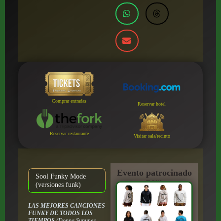
Comprar entradas
Reservar hotel
Reservar restaurante
Visitar sala/recinto
Evento patrocinado
Sool Funky Mode
por:
(versiones funk)
LAS MEJORES CANCIONES
FUNKY DE TODOS LOS
TIEMPOS
(Donna Summer,