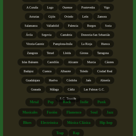
A Coruña
Lugo
Ourense
Pontevedra
Vigo
Asturias
Gijón
Oviedo
León
Zamora
Salamanca
Valladolid
Palencia
Burgos
Soria
Ávila
Segovia
Cantabria
Donostia-San Sebastián
Vitoria-Gasteiz
Pamplona-Iruña
La Rioja
Huesca
Zaragoza
Teruel
Lleida
Girona
Tarragona
Islas Baleares
Castellón
Alicante
Murcia
Cáceres
Badajoz
Cuenca
Albacete
Toledo
Ciudad Real
Guadalajara
Huelva
Córdoba
Jaén
Almería
Granada
Málaga
Cádiz
Las Palmas G.C.
S.C. Tenerife
Metal
Pop
Rock
Indie
Punk
Musicales
Fusión
Flamenco
Soul
Jazz
Blues
Electrónica
Música Clásica
Hip-hop
Trap
Rap