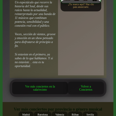
Un espectáculo que recorre la
¿Tu marca aquí? Haz clic
historia del Soul, desde sus
para anunciarte.
raíces hasta la actualidad,
reinterpretado por una banda de
11 músicos que combinan
potencia, sensibilidad y una
conexión real con el público.
Voces, sección de vientos, groove
y emoción en un show pensado
para disfrutarse de principio a
fin.
Si estuviste en el primero, ya
sabes de lo que hablamos. Y si
no estuviste… esta es tu
oportunidad.
Ver más conciertos en la
Volver a
sala/recinto
Conciertos
Ver más conciertos por provincia o género musical
Madrid
Barcelona
Valencia
Bilbao
Sevilla