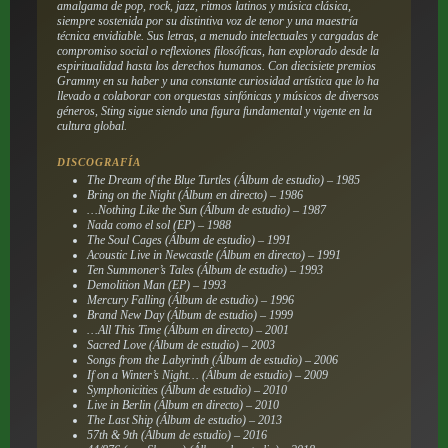
amalgama de pop, rock, jazz, ritmos latinos y música clásica,
siempre sostenida por su distintiva voz de tenor y una maestría
técnica envidiable. Sus letras, a menudo intelectuales y cargadas de
compromiso social o reflexiones filosóficas, han explorado desde la
espiritualidad hasta los derechos humanos. Con diecisiete premios
Grammy en su haber y una constante curiosidad artística que lo ha
llevado a colaborar con orquestas sinfónicas y músicos de diversos
géneros, Sting sigue siendo una figura fundamental y vigente en la
cultura global.
DISCOGRAFÍA
The Dream of the Blue Turtles (Álbum de estudio) – 1985
Bring on the Night (Álbum en directo) – 1986
…Nothing Like the Sun (Álbum de estudio) – 1987
Nada como el sol (EP) – 1988
The Soul Cages (Álbum de estudio) – 1991
Acoustic Live in Newcastle (Álbum en directo) – 1991
Ten Summoner’s Tales (Álbum de estudio) – 1993
Demolition Man (EP) – 1993
Mercury Falling (Álbum de estudio) – 1996
Brand New Day (Álbum de estudio) – 1999
…All This Time (Álbum en directo) – 2001
Sacred Love (Álbum de estudio) – 2003
Songs from the Labyrinth (Álbum de estudio) – 2006
If on a Winter’s Night… (Álbum de estudio) – 2009
Symphonicities (Álbum de estudio) – 2010
Live in Berlin (Álbum en directo) – 2010
The Last Ship (Álbum de estudio) – 2013
57th & 9th (Álbum de estudio) – 2016