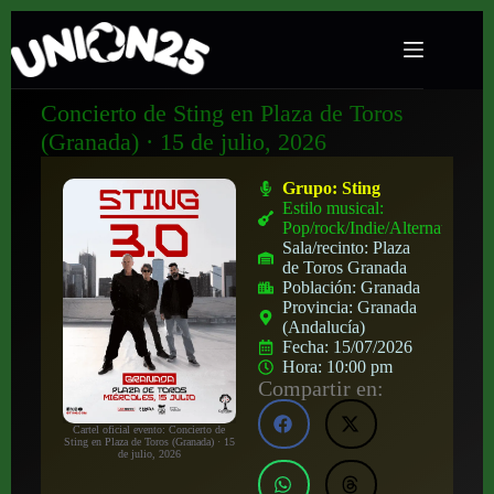
Concierto de Sting en Plaza de Toros
(Granada) · 15 de julio, 2026
Grupo:
Sting
Estilo musical:
Pop/rock/Indie/Alternativo
Sala/recinto:
Plaza
de Toros Granada
Población:
Granada
Provincia:
Granada
(Andalucía)
Fecha:
15/07/2026
Hora:
10:00 pm
Compartir en:
Cartel oficial evento: Concierto de
Sting en Plaza de Toros (Granada) · 15
de julio, 2026