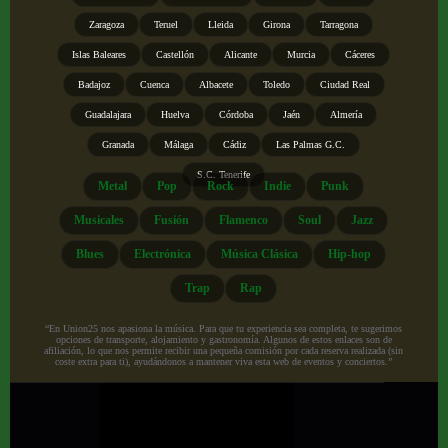
Zaragoza
Teruel
Lleida
Girona
Tarragona
Islas Baleares
Castellón
Alicante
Murcia
Cáceres
Badajoz
Cuenca
Albacete
Toledo
Ciudad Real
Guadalajara
Huelva
Córdoba
Jaén
Almería
Granada
Málaga
Cádiz
Las Palmas G.C.
S.C. Tenerife
Metal
Pop
Rock
Indie
Punk
Musicales
Fusión
Flamenco
Soul
Jazz
Blues
Electrónica
Música Clásica
Hip-hop
Trap
Rap
“En Union25 nos apasiona la música. Para que tu experiencia sea completa, te sugerimos
opciones de transporte, alojamiento y gastronomía. Algunos de estos enlaces son de
afiliación, lo que nos permite recibir una pequeña comisión por cada reserva realizada (sin
coste extra para ti), ayudándonos a mantener viva esta web de eventos y conciertos.”