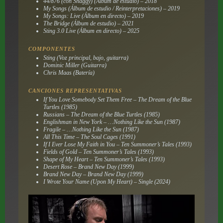
44/876 (con Shaggy) (Álbum de estudio) – 2018
My Songs (Álbum de estudio / Reinterpretaciones) – 2019
My Songs: Live (Álbum en directo) – 2019
The Bridge (Álbum de estudio) – 2021
Sting 3.0 Live (Álbum en directo) – 2025
COMPONENTES
Sting (Voz principal, bajo, guitarra)
Dominic Miller (Guitarra)
Chris Maas (Batería)
CANCIONES REPRESENTATIVAS
If You Love Somebody Set Them Free – The Dream of the Blue
Turtles (1985)
Russians – The Dream of the Blue Turtles (1985)
Englishman in New York – …Nothing Like the Sun (1987)
Fragile – …Nothing Like the Sun (1987)
All This Time – The Soul Cages (1991)
If I Ever Lose My Faith in You – Ten Summoner’s Tales (1993)
Fields of Gold – Ten Summoner’s Tales (1993)
Shape of My Heart – Ten Summoner’s Tales (1993)
Desert Rose – Brand New Day (1999)
Brand New Day – Brand New Day (1999)
I Wrote Your Name (Upon My Heart) – Single (2024)