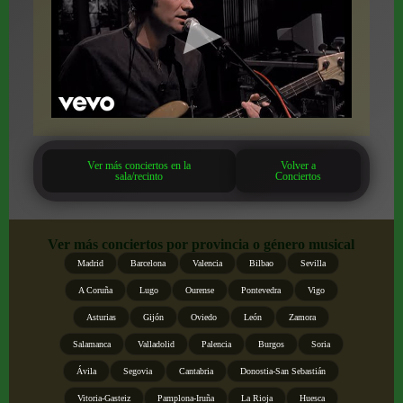
Ver más conciertos en la
Volver a
sala/recinto
Conciertos
Ver más conciertos por provincia o género musical
Madrid
Barcelona
Valencia
Bilbao
Sevilla
A Coruña
Lugo
Ourense
Pontevedra
Vigo
Asturias
Gijón
Oviedo
León
Zamora
Salamanca
Valladolid
Palencia
Burgos
Soria
Ávila
Segovia
Cantabria
Donostia-San Sebastián
Vitoria-Gasteiz
Pamplona-Iruña
La Rioja
Huesca