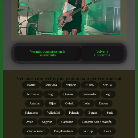
Ver más conciertos en la
Volver a
sala/recinto
Conciertos
Ver más conciertos por provincia o género musical
Madrid
Barcelona
Valencia
Bilbao
Sevilla
A Coruña
Lugo
Ourense
Pontevedra
Vigo
Asturias
Gijón
Oviedo
León
Zamora
Salamanca
Valladolid
Palencia
Burgos
Soria
Ávila
Segovia
Cantabria
Donostia-San Sebastián
Vitoria-Gasteiz
Pamplona-Iruña
La Rioja
Huesca