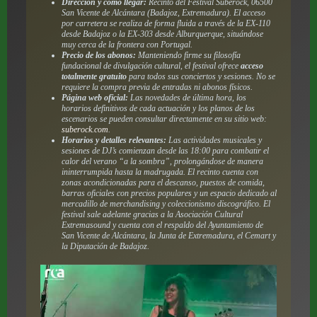
Dirección y cómo llegar:
Recinto del Festival Suberock, 06500
San Vicente de Alcántara (Badajoz, Extremadura). El acceso
por carretera se realiza de forma fluida a través de la EX-110
desde Badajoz o la EX-303 desde Alburquerque, situándose
muy cerca de la frontera con Portugal.
Precio de los abonos:
Manteniendo firme su filosofía
fundacional de divulgación cultural, el festival ofrece
acceso
totalmente gratuito
para todos sus conciertos y sesiones. No se
requiere la compra previa de entradas ni abonos físicos.
Página web oficial:
Las novedades de última hora, los
horarios definitivos de cada actuación y los planos de los
escenarios se pueden consultar directamente en su sitio web:
suberock.com
.
Horarios y detalles relevantes:
Las actividades musicales y
sesiones de DJ’s comienzan desde las 18:00 para combatir el
calor del verano “a la sombra”, prolongándose de manera
ininterrumpida hasta la madrugada. El recinto cuenta con
zonas acondicionadas para el descanso, puestos de comida,
barras oficiales con precios populares y un espacio dedicado al
mercadillo de merchandising y coleccionismo discográfico. El
festival sale adelante gracias a la Asociación Cultural
Extremasound y cuenta con el respaldo del Ayuntamiento de
San Vicente de Alcántara, la Junta de Extremadura, el Cemart y
la Diputación de Badajoz.