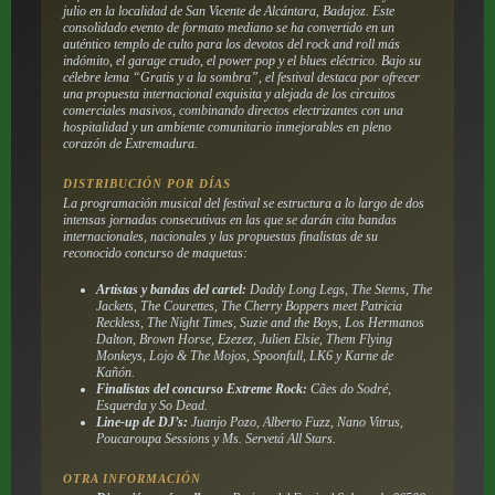
julio en la localidad de San Vicente de Alcántara, Badajoz. Este
consolidado evento de formato mediano se ha convertido en un
auténtico templo de culto para los devotos del rock and roll más
indómito, el garage crudo, el power pop y el blues eléctrico. Bajo su
célebre lema “Gratis y a la sombra”, el festival destaca por ofrecer
una propuesta internacional exquisita y alejada de los circuitos
comerciales masivos, combinando directos electrizantes con una
hospitalidad y un ambiente comunitario inmejorables en pleno
corazón de Extremadura.
DISTRIBUCIÓN POR DÍAS
La programación musical del festival se estructura a lo largo de dos
intensas jornadas consecutivas en las que se darán cita bandas
internacionales, nacionales y las propuestas finalistas de su
reconocido concurso de maquetas:
Artistas y bandas del cartel:
Daddy Long Legs, The Stems, The
Jackets, The Courettes, The Cherry Boppers meet Patricia
Reckless, The Night Times, Suzie and the Boys, Los Hermanos
Dalton, Brown Horse, Ezezez, Julien Elsie, Them Flying
Monkeys, Lojo & The Mojos, Spoonfull, LK6 y Karne de
Kañón.
Finalistas del concurso Extreme Rock:
Cães do Sodré,
Esquerda y So Dead.
Line-up de DJ’s:
Juanjo Pozo, Alberto Fuzz, Nano Vitrus,
Poucaroupa Sessions y Ms. Servetá All Stars.
OTRA INFORMACIÓN