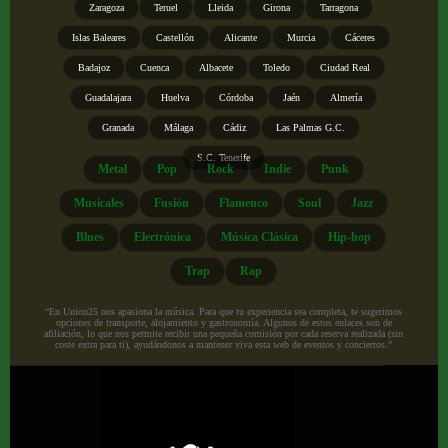
Zaragoza
Teruel
Lleida
Girona
Tarragona
Islas Baleares
Castellón
Alicante
Murcia
Cáceres
Badajoz
Cuenca
Albacete
Toledo
Ciudad Real
Guadalajara
Huelva
Córdoba
Jaén
Almería
Granada
Málaga
Cádiz
Las Palmas G.C.
S.C. Tenerife
Metal
Pop
Rock
Indie
Punk
Musicales
Fusión
Flamenco
Soul
Jazz
Blues
Electrónica
Música Clásica
Hip-hop
Trap
Rap
“En Union25 nos apasiona la música. Para que tu experiencia sea completa, te sugerimos
opciones de transporte, alojamiento y gastronomía. Algunos de estos enlaces son de
afiliación, lo que nos permite recibir una pequeña comisión por cada reserva realizada (sin
coste extra para ti), ayudándonos a mantener viva esta web de eventos y conciertos.”