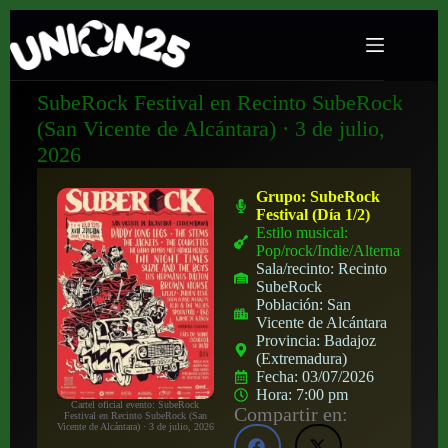
SubeRock Festival en Recinto SubeRock
(San Vicente de Alcántara) · 3 de julio,
2026
Grupo:
SubeRock
Festival (Día 1/2)
Estilo musical:
Pop/rock/Indie/Alternativo
Sala/recinto:
Recinto
SubeRock
Población:
San
Vicente de Alcántara
Provincia:
Badajoz
(Extremadura)
Fecha:
03/07/2026
Hora:
7:00 pm
Cartel oficial evento: SubeRock
Compartir en:
Festival en Recinto SubeRock (San
Vicente de Alcántara) · 3 de julio, 2026